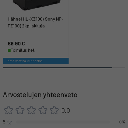
Hähnel HL-XZ100 (Sony NP-
FZ100) 2kpl akkuja
89,90 €
Toimitus heti
Tämä saattaa kiinnostaa
Arvostelujen yhteenveto
0,0
5
0%