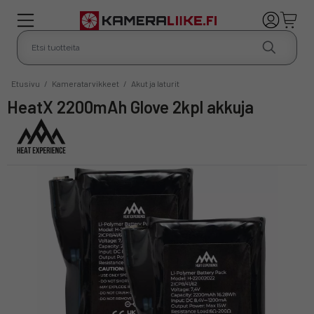
Etusivu
/
Kameratarvikkeet
/
Akut ja laturit
HeatX 2200mAh Glove 2kpl akkuja