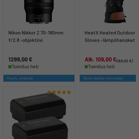
Nikon Nikkor Z 70-180mm
HeatX Heated Outdoor
f/2.8 -objektiivi
Gloves -lämpöhanskat
1299,00 €
Alk. 109,00 €
(169,00 €)
Toimitus heti
Toimitus heti
Myyty yhdessä
Tämä saattaa kiinnostaa