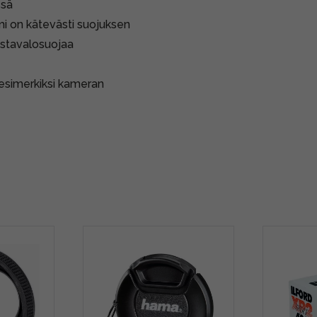
ssä
smi on kätevästi suojuksen
vastavalosuojaa
 esimerkiksi kameran