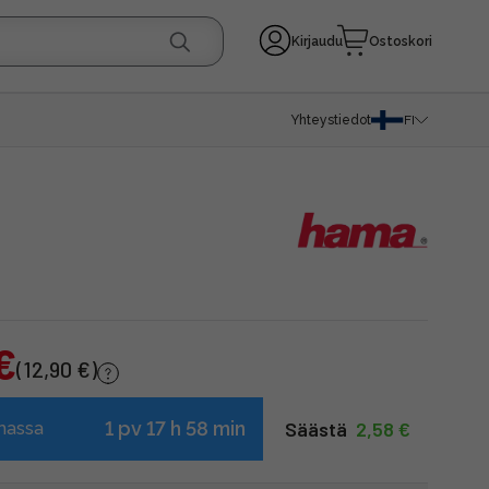
Kirjaudu
Ostoskori
Yhteystiedot
FI
€
(12,90 €)
1 pv 17 h 58 min
Säästä  
2,58 €
massa