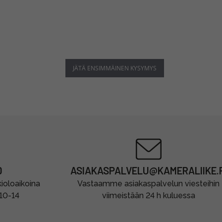
JÄTÄ ENSIMMÄINEN KYSYMYS
0
ASIAKASPALVELU@KAMERALIIKE.F
oloaikoina
Vastaamme asiakaspalvelun viesteihin
 10-14
viimeistään 24 h kuluessa