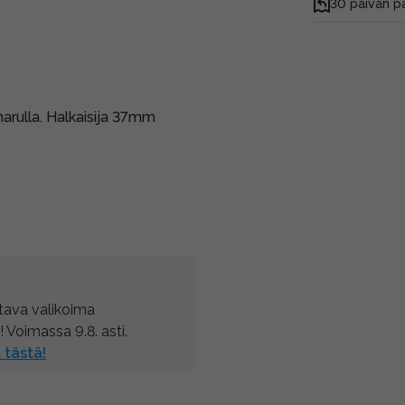
30 päivän p
arulla. Halkaisija 37mm
tava valikoima
! Voimassa 9.8. asti.
 tästä!