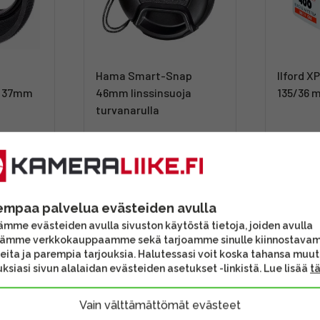
Hama Smart-Snap
Ilford X
- 37mm
46mm linssinsuoja
135/36 
turvanarulla
12,90 €
12,90 
Toimitus 4 - 6 arkipäivää
Toimitu
a
Myyty yhdessä
Katsottu us
empaa palvelua evästeiden avulla
mme evästeiden avulla sivuston käytöstä tietoja, joiden avulla
tämme verkkokauppaamme sekä tarjoamme sinulle kiinnostava
eita ja parempia tarjouksia. Halutessasi voit koska tahansa muu
ksiasi sivun alalaidan evästeiden asetukset -linkistä. Lue lisää
t
Vain välttämättömät evästeet