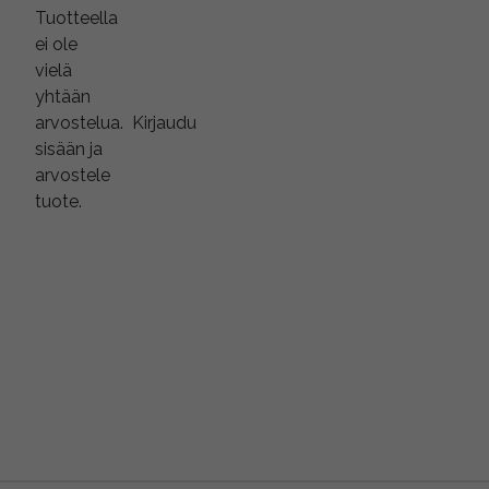
Tuotteella
ei ole
vielä
yhtään
arvostelua.
Kirjaudu
sisään ja
arvostele
tuote.