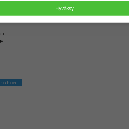
Hyväksy
ap
ja
ihtoehtoon