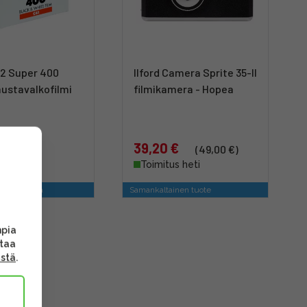
P2 Super 400
Ilford Camera Sprite 35-II
mustavalkofilmi
filmikamera - Hopea
€
39,20 €
(49,00 €)
s heti
Toimitus heti
ein yhdessä
Samankaltainen tuote
mpia
ttaa
ästä
.