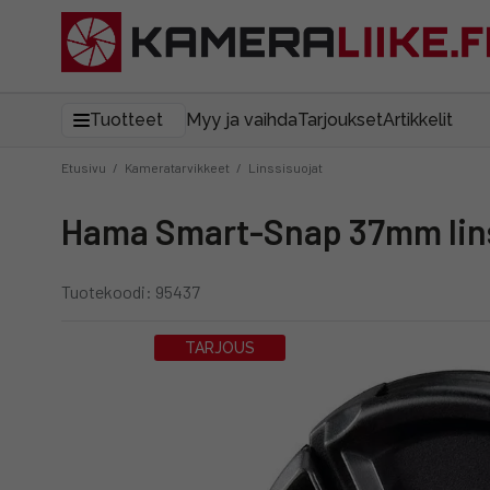
Tuotteet
Myy ja vaihda
Tarjoukset
Artikkelit
Etusivu
/
Kameratarvikkeet
/
Linssisuojat
Hama Smart-Snap 37mm lins
Tuotekoodi: 95437
TARJOUS