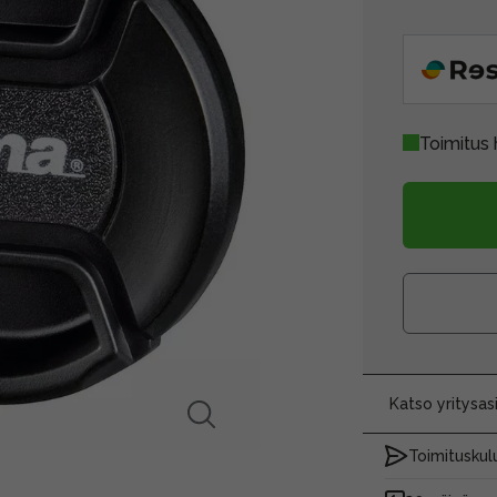
Toimitus 
Katso yritysa
Toimituskulu