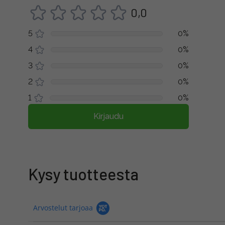
0,0
5
0%
4
0%
3
0%
2
0%
1
0%
Kirjaudu
Kysy tuotteesta
Arvostelut tarjoaa