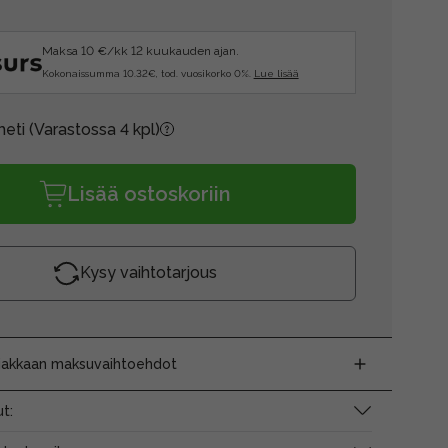
Maksa 10 €/kk 12 kuukauden ajan.
Kokonaissumma 10.32€, tod. vuosikorko 0%.
Lue lisää
heti
(Varastossa 4 kpl)
Lisää ostoskoriin
Kysy vaihtotarjous
siakkaan maksuvaihtoehdot
t: