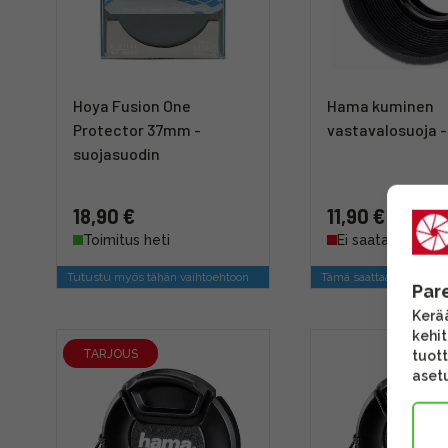
Hoya Fusion One
Hama kuminen
Protector 37mm -
vastavalosuoja 
suojasuodin
18,90 €
11,90 €
Toimitus heti
Ei saatavilla
Tutustu myös tähän vaihtoehtoon
Tämä saattaa kiinnosta
Par
Kerää
kehi
TARJOUS
tuott
asetu