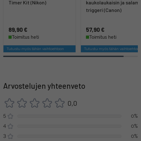
Timer Kit (Nikon)
kaukolaukaisin ja salam
triggeri (Canon)
89,90 €
57,90 €
Toimitus heti
Toimitus heti
Tutustu myös tähän vaihtoehtoon
Tutustu myös tähän vaihtoehtoo
Arvostelujen yhteenveto
0,0
5
0%
4
0%
3
0%