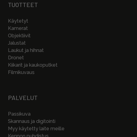
TUOTTEET
Käytetyt
Kamerat
Objektiivit
Jalustat
Laukut ja hihnat
Dronet
Kiikarit ja kaukoputket
Filmikuvaus
PALVELUT
Passikuva
Skannaus ja digitointi
Myy käytetty laite meille
Kennon puhdistus