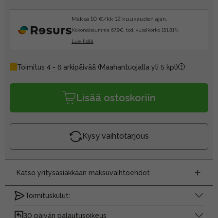
Maksa 10 €/kk 12 kuukauden ajan.
Kokonaissumma 67.9€, tod. vuosikorko 151.81%.
Lue lisää
Toimitus 4 - 6 arkipäivää
(Maahantuojalla yli 5 kpl)
Lisää ostoskoriin
Kysy vaihtotarjous
Katso yritysasiakkaan maksuvaihtoehdot
Toimituskulut:
30 päivän palautusoikeus