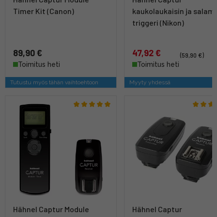
Timer Kit (Canon)
kaukolaukaisin ja salam
triggeri (Nikon)
89,90 €
47,92 €
(59,90 €)
Toimitus heti
Toimitus heti
Tutustu myös tähän vaihtoehtoon
Myyty yhdessä
Hähnel Captur Module
Hähnel Captur