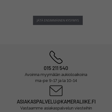
JÄTÄ ENSIMMÄINEN KYSYMYS
015 211 540
Avoinna myymälän aukioloaikoina
ma-pe 9-17 ja la 10-14
ASIAKASPALVELU@KAMERALIIKE.FI
Vastaamme asiakaspalvelun viesteihin