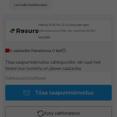
Lue koko tuotekuvaus
Maksa 10 €/kk 12 kuukauden ajan.
Kokonaissumma 21.6€, tod. vuosikorko 151.81%.
Lue lisää
Ei saatavilla
(Varastossa 0 kpl)
Tilaa saapumisilmoitus sähköpostiisi, niin saat heti
tiedon kun tuotetta on jälleen saatavilla.
Tilaa saapumisilmoitus
Kysy vaihtotarjous