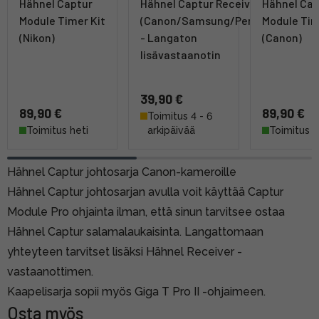
Hähnel Captur
Hähnel Captur Receiver
Hähnel Cap
Module Timer Kit
(Canon/Samsung/Pentax)
Module Tim
(Nikon)
- Langaton
(Canon)
lisävastaanotin
39,90 €
89,90 €
89,90 €
Toimitus 4 - 6
Toimitus heti
arkipäivää
Toimitus h
Hähnel Captur johtosarja Canon-kameroille
Hähnel Captur johtosarjan avulla voit käyttää Captur
Module Pro ohjainta ilman, että sinun tarvitsee ostaa
Hähnel Captur salamalaukaisinta. Langattomaan
yhteyteen tarvitset lisäksi Hähnel Receiver -
vastaanottimen.
Kaapelisarja sopii myös Giga T Pro II -ohjaimeen.
Osta myös