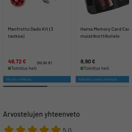
Manfrotto Dado Kit (3
Hama Memory Card Cas
tankoa)
muistikorttikotelo
48,72 €
8,90 €
(60,90 €)
Toimitus heti
Toimitus heti
Myyty yhdessä
Katsottu usein yhdessä
Arvostelujen yhteenveto
5,0