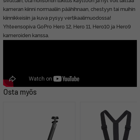
sivuttain, ota horisontin lukitus käyttöön ja nyt voit laittaa
kameran kiinni normaaliin päähihnaan, chestyyn tai muihin
kiinnikkeisiin ja kuva pysyy vertikaalimuodossa!
Yhteensopiva GoPro Hero 12, Hero 11, Hero10 ja Hero9
kameroiden kanssa.
Osta myös