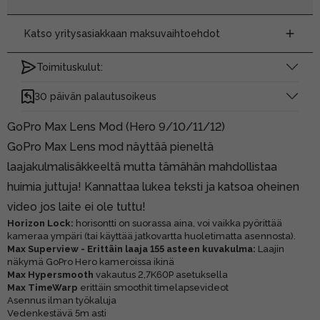
Katso yritysasiakkaan maksuvaihtoehdot
Toimituskulut:
30 päivän palautusoikeus
GoPro Max Lens Mod (Hero 9/10/11/12)
GoPro Max Lens mod näyttää pieneltä
laajakulmalisäkkeeltä mutta tämähän mahdollistaa
huimia juttuja! Kannattaa lukea teksti ja katsoa oheinen
video jos laite ei ole tuttu!
Horizon Lock:
horisontti on suorassa aina, voi vaikka pyörittää
kameraa ympäri (tai käyttää jatkovartta huoletimatta asennosta).
Max Superview - Erittäin laaja 155 asteen kuvakulma:
Laajin
näkymä GoPro Hero kameroissa ikinä
Max Hypersmooth
vakautus 2,7K60P asetuksella
Max TimeWarp
erittäin smoothit timelapsevideot
Asennus ilman työkaluja
Vedenkestävä 5m asti