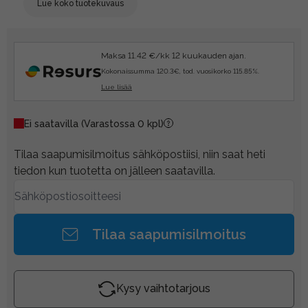
Lue koko tuotekuvaus
Maksa 11.42 €/kk 12 kuukauden ajan.
Kokonaissumma 120.3€, tod. vuosikorko 115.85%.
Lue lisää
Ei saatavilla
(Varastossa 0 kpl)
Tilaa saapumisilmoitus sähköpostiisi, niin saat heti
tiedon kun tuotetta on jälleen saatavilla.
Tilaa saapumisilmoitus
Kysy vaihtotarjous