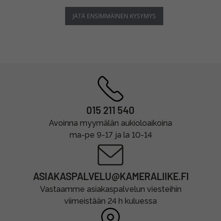
JÄTÄ ENSIMMÄINEN KYSYMYS
015 211 540
Avoinna myymälän aukioloaikoina
ma-pe 9-17 ja la 10-14
ASIAKASPALVELU@KAMERALIIKE.FI
Vastaamme asiakaspalvelun viesteihin
viimeistään 24 h kuluessa