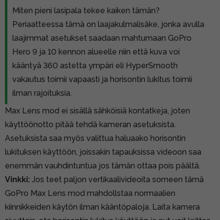
Miten pieni lasipala tekee kaiken tämän?
Periaatteessa tämä on laajakulmalisäke, jonka avulla
laajimmat asetukset saadaan mahtumaan GoPro
Hero 9 ja 10 kennon alueelle niin että kuva voi
kääntyä 360 astetta ympäri eli HyperSmooth
vakautus toimii vapaasti ja horisontin lukitus toimii
ilman rajoituksia.
Max Lens mod ei sisällä sähköisiä kontatkeja, joten
käyttöönotto pitää tehdä kameran asetuksista.
Asetuksista saa myös valittua haluaako horisontin
lukituksen käyttöön, joissakin tapauksissa videoon saa
enemmän vauhdintuntua jos tämän ottaa pois päältä.
Vinkki:
Jos teet paljon vertikaalivideoita someen tämä
GoPro Max Lens mod mahdollstaa normaalien
kiinnikkeiden käytön ilman kääntöpaloja. Laita kamera