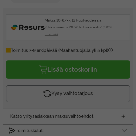
Maksa 10 €/kk 12 kuukauden ajan.
Kokonaissumma 28.5€, tod. vuosikorko 151.81%.
Lue lisää
Toimitus 7-9 arkipäivää
(Maahantuojalla yli 5 kpl)
Lisää ostoskoriin
Kysy vaihtotarjous
Katso yritysasiakkaan maksuvaihtoehdot
Toimituskulut: