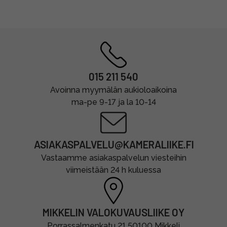
015 211 540
Avoinna myymälän aukioloaikoina
ma-pe 9-17 ja la 10-14
ASIAKASPALVELU@KAMERALIIKE.FI
Vastaamme asiakaspalvelun viesteihin
viimeistään 24 h kuluessa
MIKKELIN VALOKUVAUSLIIKE OY
Porrassalmenkatu 21 50100 Mikkeli