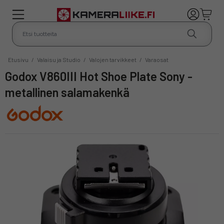
Etusivu
/
Valaisu ja Studio
/
Valojen tarvikkeet
/
Varaosat
Godox V860III Hot Shoe Plate Sony -
metallinen salamakenkä