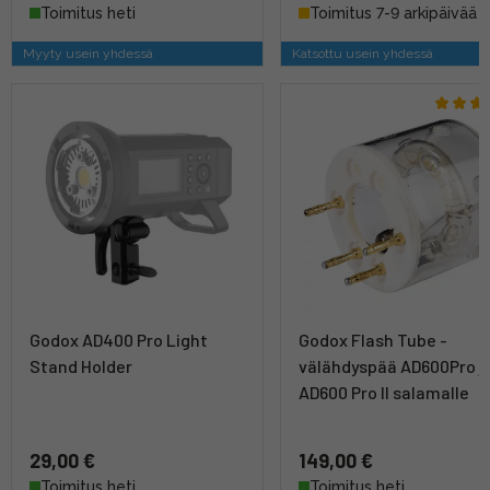
Toimitus heti
Toimitus 7-9 arkipäivää
Myyty usein yhdessä
Katsottu usein yhdessä
Godox AD400 Pro Light
Godox Flash Tube -
Stand Holder
välähdyspää AD600Pro j
AD600 Pro II salamalle
29,00 €
149,00 €
Toimitus heti
Toimitus heti