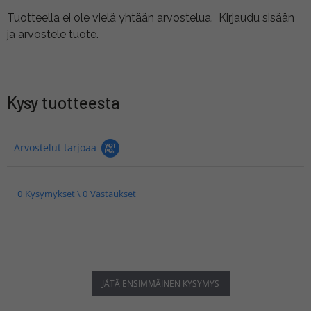
Tuotteella ei ole vielä yhtään arvostelua.
Kirjaudu sisään
ja arvostele tuote.
Kysy tuotteesta
Arvostelut tarjoaa
0 Kysymykset \ 0 Vastaukset
JÄTÄ ENSIMMÄINEN KYSYMYS