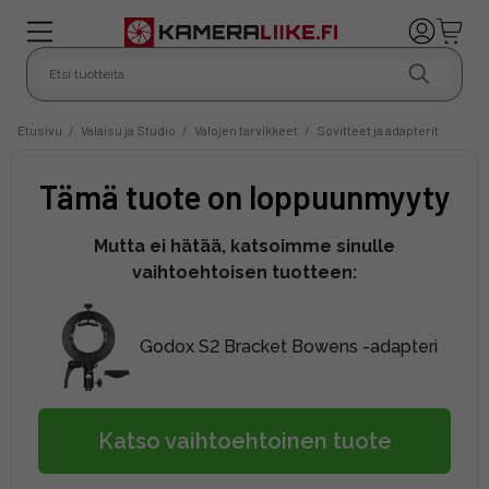
Etusivu
/
Valaisu ja Studio
/
Valojen tarvikkeet
/
Sovitteet ja adapterit
Tämä tuote on loppuunmyyty
Mutta ei hätää, katsoimme sinulle
vaihtoehtoisen tuotteen:
Godox S2 Bracket Bowens -adapteri
Katso vaihtoehtoinen tuote