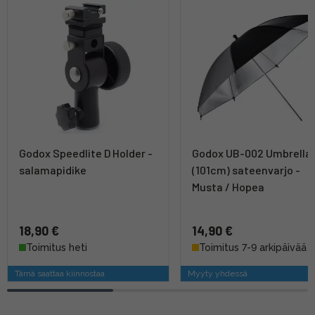
Godox Speedlite D Holder -
Godox UB-002 Umbrella
salamapidike
(101cm) sateenvarjo -
Musta / Hopea
18,90 €
14,90 €
Toimitus heti
Toimitus 7-9 arkipäivää
Tämä saattaa kiinnostaa
Myyty yhdessä