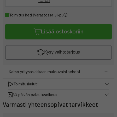
Lue lisää
Toimitus heti
(Varastossa 3 kpl)
Lisää ostoskoriin
Kysy vaihtotarjous
Katso yritysasiakkaan maksuvaihtoehdot
Toimituskulut:
30 päivän palautusoikeus
Varmasti yhteensopivat tarvikkeet