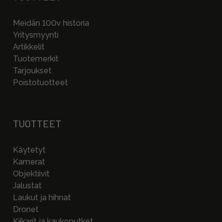
Meidän 100v historia
Yritysmyynti
Artikkelit
Tuotemerkit
Tarjoukset
Poistotuotteet
TUOTTEET
Käytetyt
Kamerat
Objektiivit
Jalustat
Laukut ja hihnat
Dronet
Kiikarit ja kaukoputket