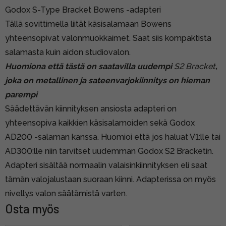
Godox S-Type Bracket Bowens -adapteri
Tällä sovittimella liität käsisalamaan Bowens
yhteensopivat valonmuokkaimet. Saat siis kompaktista
salamasta kuin aidon studiovalon.
Huomiona että tästä on saatavilla uudempi
S2 Bracket
,
joka on metallinen ja sateenvarjokiinnitys on hieman
parempi
Säädettävän kiinnityksen ansiosta adapteri on
yhteensopiva kaikkien käsisalamoiden sekä Godox
AD200 -salaman kanssa. Huomioi että jos haluat V1:lle tai
AD300:lle niin tarvitset uudemman
Godox S2 Bracketin
.
Adapteri sisältää normaalin valaisinkiinnityksen eli saat
tämän valojalustaan suoraan kiinni. Adapterissa on myös
nivellys valon säätämistä varten.
Osta myös