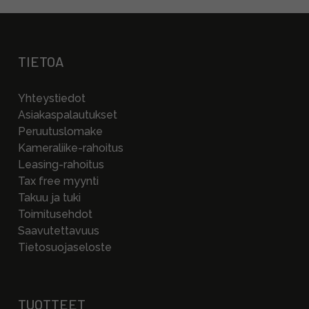
TIETOA
Yhteystiedot
Asiakaspalautukset
Peruutuslomake
Kameraliike-rahoitus
Leasing-rahoitus
Tax free myynti
Takuu ja tuki
Toimitusehdot
Saavutettavuus
Tietosuojaseloste
TUOTTEET