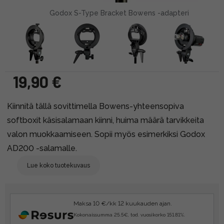
Godox S-Type Bracket Bowens -adapteri
19,90 €
Kiinnitä tällä sovittimella Bowens-yhteensopiva
softboxit käsisalamaan kiinni, huima määrä tarvikkeita
valon muokkaamiseen. Sopii myös esimerkiksi Godox
AD200 -salamalle.
Lue koko tuotekuvaus
Maksa 10 €/kk 12 kuukauden ajan.
Kokonaissumma 25.5€, tod. vuosikorko 151.81%.