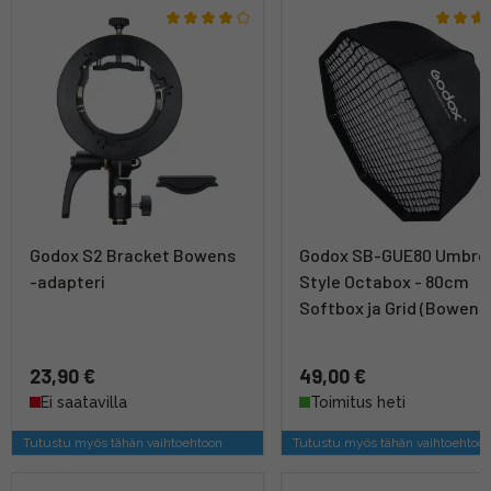
Godox S2 Bracket Bowens
Godox SB-GUE80 Umbrel
-adapteri
Style Octabox - 80cm
Softbox ja Grid (Bowens
23,90 €
49,00 €
Ei saatavilla
Toimitus heti
Tutustu myös tähän vaihtoehtoon
Tutustu myös tähän vaihtoehtoo