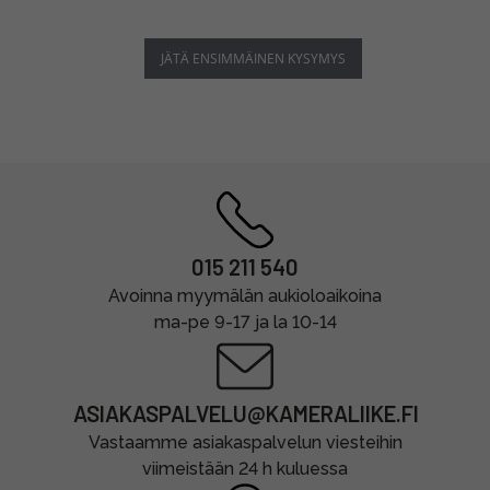
JÄTÄ ENSIMMÄINEN KYSYMYS
015 211 540
Avoinna myymälän aukioloaikoina
ma-pe 9-17 ja la 10-14
ASIAKASPALVELU@KAMERALIIKE.FI
Vastaamme asiakaspalvelun viesteihin
viimeistään 24 h kuluessa