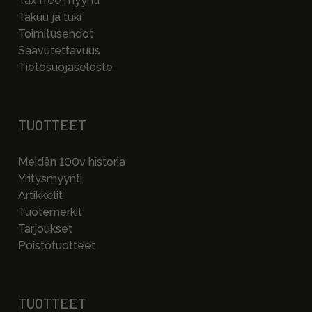
Tax free myynti
Takuu ja tuki
Toimitusehdot
Saavutettavuus
Tietosuojaseloste
TUOTTEET
Meidän 100v historia
Yritysmyynti
Artikkelit
Tuotemerkit
Tarjoukset
Poistotuotteet
TUOTTEET