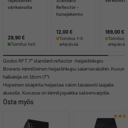
rajaussiivet
Standard
verkkovirra
värikalvoilla
Reflector -
hunajakenno
12,00 €
169,00 €
29,90 €
Toimitus 7-9
Toimitus 7
Toimitus heti
arkipäivää
arkipäivää
Godox RFT 7" standard reflector -heijastinkupu
Bowens-kiinnitteinen heijastinkupu salamavaloihin. Kuvun
halkaisija on 18cm (7").
Hopeinen sisäpinta heijastaa valon tasaisesti laajalle
alueelle. Kuvussa on kiinnityspaikka sateenvarjolle.
Osta myös