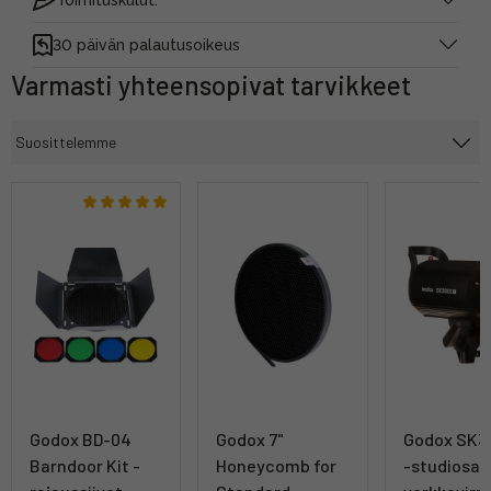
30 päivän palautusoikeus
Varmasti yhteensopivat tarvikkeet
Godox BD-04
Godox 7"
Godox SK30
Barndoor Kit -
Honeycomb for
-studiosa