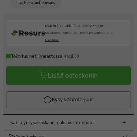
Lue koko tuotekuvaus
Maksa 10 €/kk 12 kuukauden ajan.
Kokonaissumma 20.5€, tod. vuosikorko 151.81%.
Lue lisää
Toimitus heti
(Varastossa 4 kpl)
Lisää ostoskoriin
Kysy vaihtotarjous
Katso yritysasiakkaan maksuvaihtoehdot
Toimituskulut: