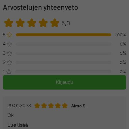
Arvostelujen yhteenveto
5,0
5
100%
4
0%
3
0%
2
0%
1
0%
Kirjaudu
29.01.2023
Aimo S.
Ok
Lue lisää