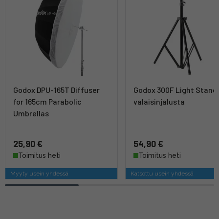
Godox DPU-165T Diffuser
Godox 300F Light Stand 
for 165cm Parabolic
valaisinjalusta
Umbrellas
25,90 €
54,90 €
Toimitus heti
Toimitus heti
Myyty usein yhdessä
Katsottu usein yhdessä