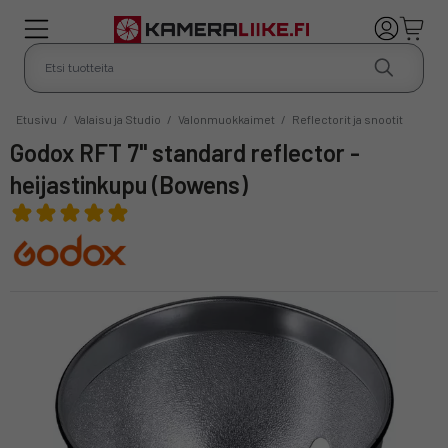
Etusivu
/
Valaisu ja Studio
/
Valonmuokkaimet
/
Reflectorit ja snootit
Godox RFT 7" standard reflector -
heijastinkupu (Bowens)