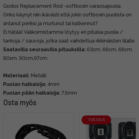
Godox Replacement Rod -softboxin varaosapuola
Onko käynyt niin ikävästi että jokin softboxin puolista on
antanut periksi ja murtunut tai katkennut?
Ei hätää! Valikoimistamme löytyy eri pituisia puolia /
tankoja / sauvoja, jotka saat vaihdettua rikkinäisten tilalle.
Saatavilla seuraavilla pituuksilla:
63cm, 66cm, 68cm,
80xm, 90cm,97cm
Materiaali:
Metalli
Puolan halkaisija:
4mm
Puolan pään halkaisija:
7,5mm
Osta myös
TARJOUS