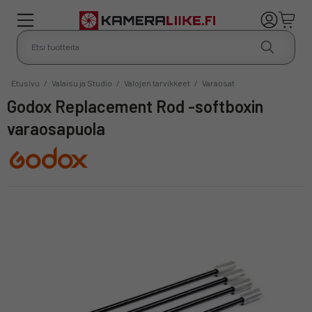
Etusivu
/
Valaisu ja Studio
/
Valojen tarvikkeet
/
Varaosat
Godox Replacement Rod -softboxin
varaosapuola