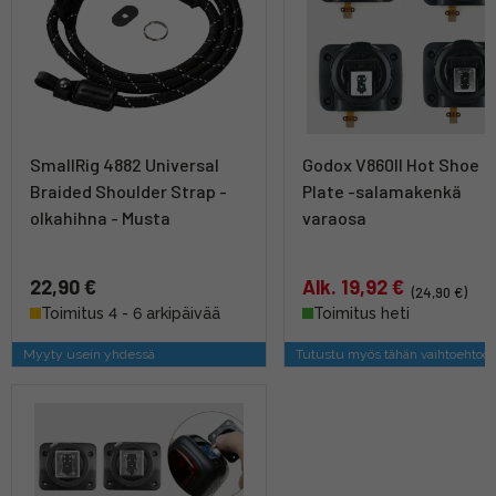
SmallRig 4882 Universal
Godox V860II Hot Shoe
Braided Shoulder Strap -
Plate -salamakenkä
olkahihna - Musta
varaosa
22,90 €
Alk. 19,92 €
(24,90 €)
Toimitus 4 - 6 arkipäivää
Toimitus heti
Myyty usein yhdessä
Tutustu myös tähän vaihtoehtoo