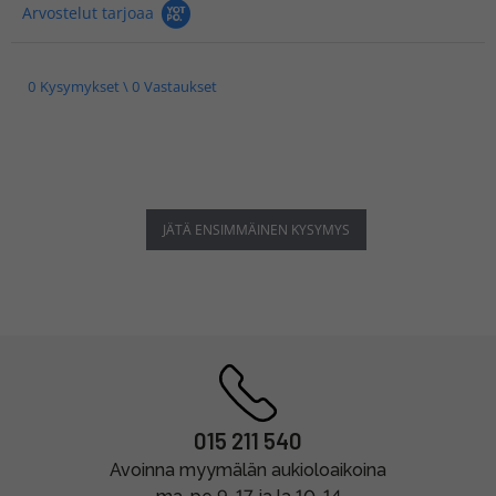
Arvostelut tarjoaa
0 Kysymykset \ 0 Vastaukset
JÄTÄ ENSIMMÄINEN KYSYMYS
015 211 540
Avoinna myymälän aukioloaikoina