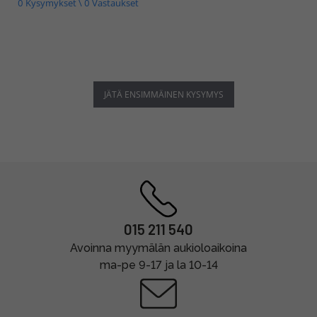
0 Kysymykset \ 0 Vastaukset
JÄTÄ ENSIMMÄINEN KYSYMYS
015 211 540
Avoinna myymälän aukioloaikoina
ma-pe 9-17 ja la 10-14