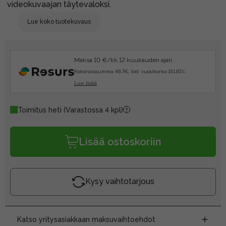
videokuvaajan täytevaloksi.
Lue koko tuotekuvaus
Maksa 10 €/kk 12 kuukauden ajan.
Kokonaissumma 46.7€, tod. vuosikorko 151.81%.
Lue lisää
Toimitus heti
(Varastossa 4 kpl)
Lisää ostoskoriin
Kysy vaihtotarjous
Katso yritysasiakkaan maksuvaihtoehdot