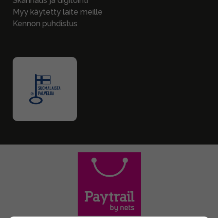
Skannaus ja digitointi
Myy käytetty laite meille
Kennon puhdistus