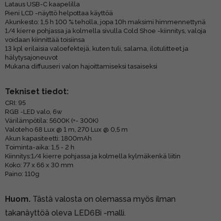
Lataus USB-C kaapelilla
Pieni LCD -näyttö helpottaa käyttöä
Akunkesto: 1,5 h 100 % teholla, jopa 10h maksimi himmennettynä
1/4 kierre pohjassa ja kolmella sivulla Cold Shoe -kiinnitys, valoja
voidaan kiinnittää toisiinsa
13 kpl erilaisia valoefektejä, kuten tuli, salama, ilotulitteet ja
hälytysajoneuvot
Mukana diffuuseri valon hajoittamiseksi tasaiseksi
Tekniset tiedot:
CRI: 95
RGB -LED valo, 6w
Värilämpötila: 5600K (+- 300K)
Valoteho 68 Lux @ 1 m, 270 Lux @ 0,5 m
Akun kapasiteetti: 1800mAh
Toiminta-aika: 1,5 - 2 h
Kiinnitys:1/4 kierre pohjassa ja kolmella kylmäkenkä liitin
Koko: 77 x 66 x 30 mm
Paino: 110g
Huom.
Tästä valosta on olemassa myös ilman
takanäyttöä oleva
LED6Bi -malli
.