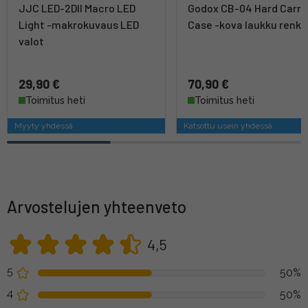
JJC LED-2DII Macro LED
Godox CB-04 Hard Carry
Light -makrokuvaus LED
Case -kova laukku renkai
valot
29,90 €
70,90 €
Toimitus heti
Toimitus heti
Myyty yhdessä
Katsottu usein yhdessä
Arvostelujen yhteenveto
4,5
5
50%
4
50%