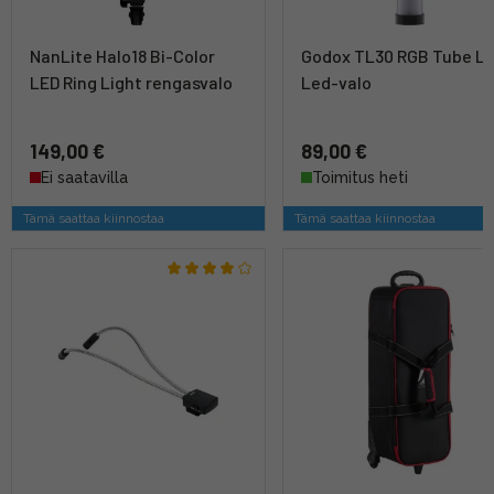
NanLite Halo18 Bi-Color
Godox TL30 RGB Tube Li
LED Ring Light rengasvalo
Led-valo
149,00 €
89,00 €
Ei saatavilla
Toimitus heti
Tämä saattaa kiinnostaa
Tämä saattaa kiinnostaa