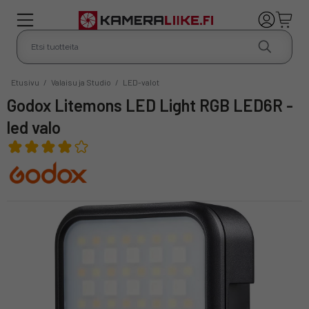
Etusivu
/
Valaisu ja Studio
/
LED-valot
Godox Litemons LED Light RGB LED6R -
led valo