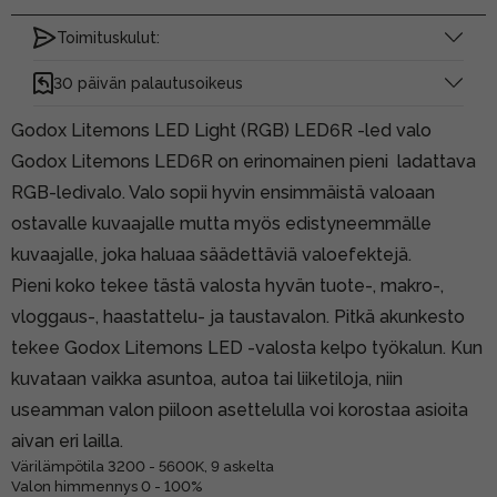
Toimituskulut:
30 päivän palautusoikeus
Godox Litemons LED Light (RGB) LED6R -led valo
Godox Litemons LED6R on erinomainen pieni ladattava
RGB-ledivalo. Valo sopii hyvin ensimmäistä valoaan
ostavalle kuvaajalle mutta myös edistyneemmälle
kuvaajalle, joka haluaa säädettäviä valoefektejä.
Pieni koko tekee tästä valosta hyvän tuote-, makro-,
vloggaus-, haastattelu- ja taustavalon. Pitkä akunkesto
tekee Godox Litemons LED -valosta kelpo työkalun. Kun
kuvataan vaikka asuntoa, autoa tai liiketiloja, niin
useamman valon piiloon asettelulla voi korostaa asioita
aivan eri lailla.
Värilämpötila 3200 - 5600K, 9 askelta
Valon himmennys 0 - 100%