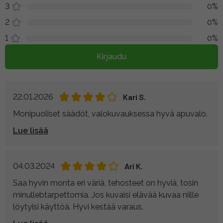
3
0%
2
0%
1
0%
Kirjaudu
22.01.2026
Kari S.
Monipuoliset säädöt, valokuvauksessa hyvä apuvalo.
Lue lisää
04.03.2024
Ari K.
Saa hyvin monta eri väriä, tehosteet on hyviä, tosin
minullebtarpettomia. Jos kuvaisi elävää kuvaa niille
löytyisi käyttöä. Hyvi kestää varaus.