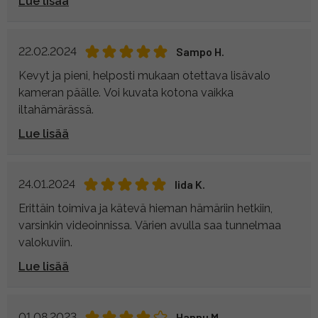
Lue lisää
22.02.2024
Sampo H.
Kevyt ja pieni, helposti mukaan otettava lisävalo
kameran päälle. Voi kuvata kotona vaikka
iltahämärässä.
Lue lisää
24.01.2024
Iida K.
Erittäin toimiva ja kätevä hieman hämäriin hetkiin,
varsinkin videoinnissa. Värien avulla saa tunnelmaa
valokuviin.
Lue lisää
01.08.2023
Hannu M.