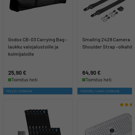
Godox CB-03 Carrying Bag -
Smallrig 2428 Camera
laukku valojalustoille ja
Shoulder Strap -olkahih
kolmijaloille
25,90 €
64,90 €
Toimitus heti
Toimitus heti
Myyty yhdessä
Katsottu usein yhdessä