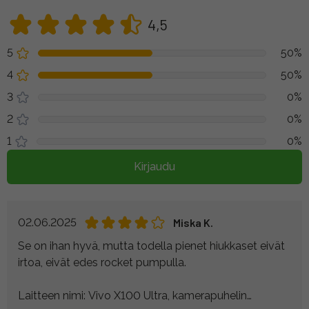
4,5
5
50%
4
50%
3
0%
2
0%
1
0%
Kirjaudu
02.06.2025
Miska K.
Se on ihan hyvä, mutta todella pienet hiukkaset eivät
irtoa, eivät edes rocket pumpulla.
Laitteen nimi: Vivo X100 Ultra, kamerapuhelin