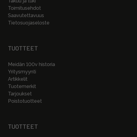
Takuu ja tuki
Toimitusehdot
Saavutettavuus
Tietosuojaseloste
TUOTTEET
Meidän 100v historia
Yritysmyynti
Artikkelit
Tuotemerkit
Tarjoukset
Poistotuotteet
TUOTTEET