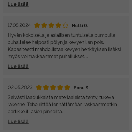
monsteri!!!!
Lue lisää
17.05.2024
Mstti O.
Hyvän kokoisella ja asiallisen tuntuisella pumpulla
puhaltelee helposti pölyn ja kevyen lian pois.
Kapasiteetti mahdollistaa kevyen henkäyksen lisäksi
myös voimakkaammat puhallukset.
Muotoilun ansiosta pumppu pysyy myös
Lue lisää
pystyasennossa.
Olisin toivonut jonkinlaisen tulpan putken suojaksi.
Ilman tätä puutetta olisin antanut täydet viisi tähteä.
02.05.2023
Panu S.
Selvästi laadukkaista materiaaleista tehty, tukeva
rakenne. Teho riittää lennättämään raskaammatkin
partikkelit lasien pinnoilta.
Lue lisää