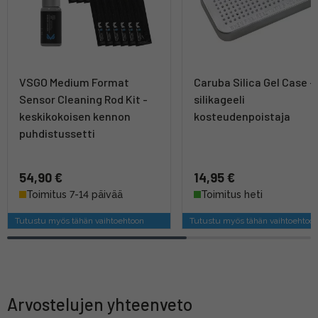
VSGO Medium Format
Caruba Silica Gel Case -
Sensor Cleaning Rod Kit -
silikageeli
keskikokoisen kennon
kosteudenpoistaja
puhdistussetti
54,90 €
14,95 €
Toimitus 7-14 päivää
Toimitus heti
Tutustu myös tähän vaihtoehtoon
Tutustu myös tähän vaihtoehtoo
Arvostelujen yhteenveto