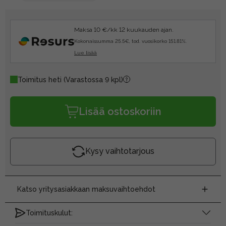
Maksa 10 €/kk 12 kuukauden ajan.
Kokonaissumma 25.5€, tod. vuosikorko 151.81%.
Lue lisää
Toimitus heti
(Varastossa 9 kpl)
Lisää ostoskoriin
Kysy vaihtotarjous
Katso yritysasiakkaan maksuvaihtoehdot
Toimituskulut: