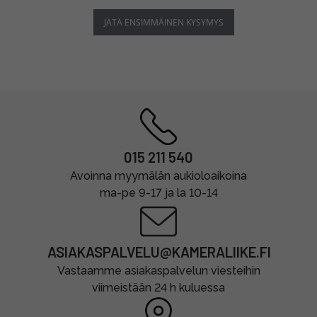
JÄTÄ ENSIMMÄINEN KYSYMYS
015 211 540
Avoinna myymälän aukioloaikoina
ma-pe 9-17 ja la 10-14
ASIAKASPALVELU@KAMERALIIKE.FI
Vastaamme asiakaspalvelun viesteihin
viimeistään 24 h kuluessa