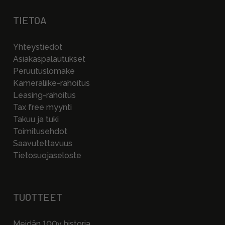
TIETOA
Yhteystiedot
Asiakaspalautukset
Peruutuslomake
Kameraliike-rahoitus
Leasing-rahoitus
Tax free myynti
Takuu ja tuki
Toimitusehdot
Saavutettavuus
Tietosuojaseloste
TUOTTEET
Meidän 100v historia