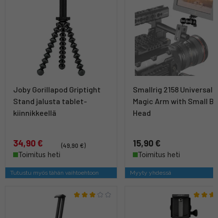
Joby Gorillapod Griptight
Smallrig 2158 Universal
Stand jalusta tablet-
Magic Arm with Small Ba
kiinnikkeellä
Head
34,90 €
15,90 €
(49,90 €)
Toimitus heti
Toimitus heti
Tutustu myös tähän vaihtoehtoon
Myyty yhdessä