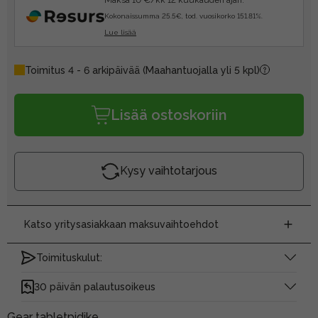
Kokonaissumma 25.5€, tod. vuosikorko 151.81%.
Lue lisää
Toimitus 4 - 6 arkipäivää
(Maahantuojalla yli 5 kpl)
Lisää ostoskoriin
Kysy vaihtotarjous
Katso yritysasiakkaan maksuvaihtoehdot
Toimituskulut:
30 päivän palautusoikeus
Gear tabletpidike