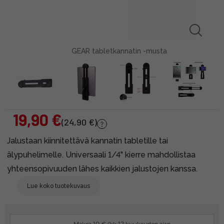
GEAR tabletkannatin -musta
19,90 €
(24,90 €)
Jalustaan kiinnitettävä kannatin tabletille tai
älypuhelimelle. Universaali 1/4" kierre mahdollistaa
yhteensopivuuden lähes kaikkien jalustojen kanssa.
Lue koko tuotekuvaus
Maksa 10 €/kk 12 kuukauden ajan.