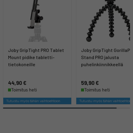
Joby GripTight PRO Tablet
Joby GripTight GorillaP
Mount pidike tabletti-
Stand PRO jalusta
tietokoneille
puhelinkiinnikkeellä
44,90 €
59,90 €
Toimitus heti
Toimitus heti
Tutustu myös tähän vaihtoehtoon
Tutustu myös tähän vaihtoehtoo