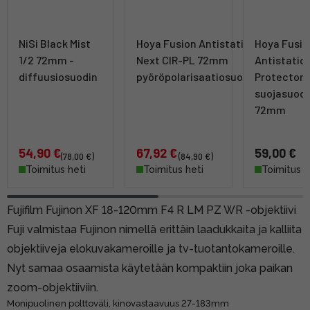
NiSi Black Mist
Hoya Fusion Antistatic
Hoya Fusio
1/2 72mm -
Next CIR-PL 72mm
Antistatic
diffuusiosuodin
pyöröpolarisaatiosuodin
Protector
suojasuodi
72mm
54,90 €
67,92 €
59,00 €
(78,00 €)
(84,90 €)
Toimitus heti
Toimitus heti
Toimitus h
Fujifilm Fujinon XF 18-120mm F4 R LM PZ WR -objektiivi
Fuji valmistaa Fujinon nimellä erittäin laadukkaita ja kalliita
objektiiveja elokuvakameroille ja tv-tuotantokameroille.
Nyt samaa osaamista käytetään kompaktiin joka paikan
zoom-objektiiviin.
Monipuolinen polttoväli, kinovastaavuus 27-183mm