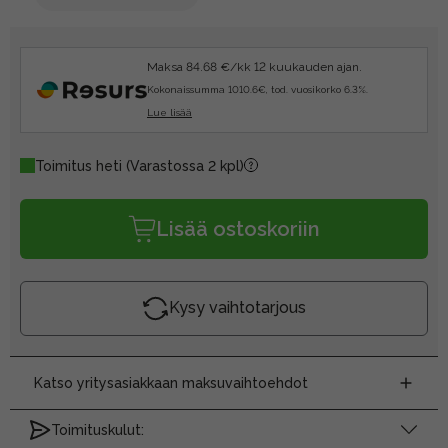
Maksa 84.68 €/kk 12 kuukauden ajan.
Kokonaissumma 1010.6€, tod. vuosikorko 6.3%.
Lue lisää
Toimitus heti
(Varastossa 2 kpl)
Lisää ostoskoriin
Kysy vaihtotarjous
Katso yritysasiakkaan maksuvaihtoehdot
Toimituskulut: