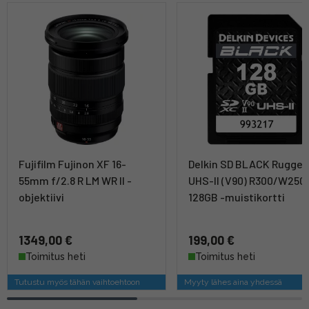
Fujifilm Fujinon XF 16-
Delkin SD BLACK Rugge
55mm f/2.8 R LM WR II -
UHS-II (V90) R300/W250
objektiivi
128GB -muistikortti
1349,00 €
199,00 €
Toimitus heti
Toimitus heti
Tutustu myös tähän vaihtoehtoon
Myyty lähes aina yhdessä