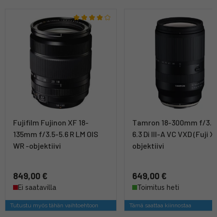
Fujifilm Fujinon XF 18-
Tamron 18-300mm f/3.5
135mm f/3.5-5.6 R LM OIS
6.3 Di III-A VC VXD (Fuji X)
WR -objektiivi
objektiivi
849,00 €
649,00 €
Ei saatavilla
Toimitus heti
Tutustu myös tähän vaihtoehtoon
Tämä saattaa kiinnostaa