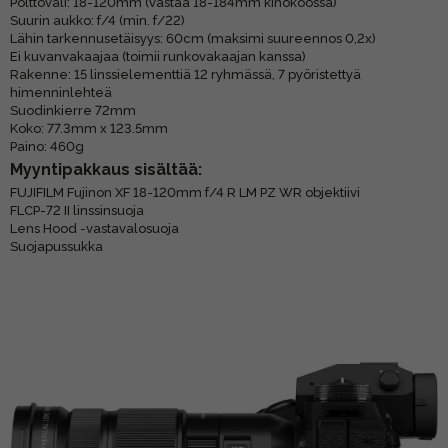
Polttoväli: 18-120mm (vastaa 18-184mm kinokoossa)
Suurin aukko: f/4 (min. f/22)
Lähin tarkennusetäisyys: 60cm (maksimi suureennos 0,2x)
Ei kuvanvakaajaa (toimii runkovakaajan kanssa)
Rakenne: 15 linssielementtiä 12 ryhmässä, 7 pyöristettyä
himenninlehteä
Suodinkierre 72mm
Koko: 77.3mm x 123.5mm
Paino: 460g
Myyntipakkaus sisältää:
FUJIFILM Fujinon XF 18-120mm f/4 R LM PZ WR objektiivi
FLCP-72 II linssinsuoja
Lens Hood -vastavalosuoja
Suojapussukka