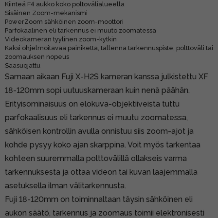
Kiinteä F4 aukko koko poltovälialueella
Sisäinen Zoom-mekanismi
PowerZoom sähköinen zoom-moottori
Parfokaalinen eli tarkennus ei muuto zoomatessa
Videokameran tyylinen zoom-kytkin
Kaksi ohjelmoitavaa painiketta, tallenna tarkennuspiste, polttoväli tai
zoomauksen nopeus
Sääsuojattu
Samaan aikaan Fuji X-H2S kameran kanssa julkistettu XF
18-120mm sopi uutuuskameraan kuin nenä päähän.
Erityisominaisuus on elokuva-objektiiveista tuttu
parfokaalisuus eli tarkennus ei muutu zoomatessa,
sähköisen kontrollin avulla onnistuu siis zoom-ajot ja
kohde pysyy koko ajan skarppina. Voit myös tarkentaa
kohteen suuremmalla polttovälillä ollakseis varma
tarkennuksesta ja ottaa videon tai kuvan laajemmalla
asetuksella ilman välitarkennusta.
Fuji 18-120mm on toiminnaltaan täysin sähköinen eli
aukon säätö, tarkennus ja zoomaus toimii elektronisesti