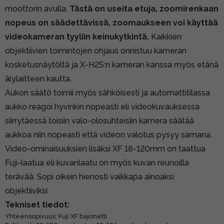
moottorin avulla.
Tästä on useita etuja, zoomirenkaan
nopeus on säädettävissä, zoomaukseen voi käyttää
videokameran tyyliin keinukytkintä.
Kaikkien
objektiivien toimintojen ohjaus onnistuu kameran
kosketusnäytöltä ja X-H2S:n kameran kanssa myös etänä
älylaitteen kautta.
Aukon säätö toimii myös sähköisesti ja automattitilassa
aukko reagoi hyvinkin nopeasti eli videokuvauksessa
siirrytäessä toisiin valo-olosuhteisiin kamera säätää
aukkoa niin nopeasti että videon valotus pysyy samana.
Video-ominaisuuksien lisäksi XF 18-120mm on taattua
Fuji-laatua eli kuvanlaatu on myös kuvan reunoilla
terävää. Sopi oikein hienosti vaikkapa ainoaksi
objektiiviksi.
Tekniset tiedot:
Yhteensopivuus: Fuji XF bajonetti