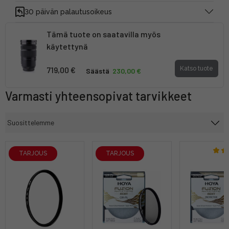
30 päivän palautusoikeus
Tämä tuote on saatavilla myös
käytettynä
719,00 €
Katso tuote
Säästä
230,00 €
Varmasti yhteensopivat tarvikkeet
TARJOUS
TARJOUS