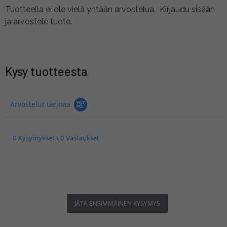
Tuotteella ei ole vielä yhtään arvostelua.
Kirjaudu sisään
ja arvostele tuote.
Kysy tuotteesta
Arvostelut tarjoaa
0 Kysymykset \ 0 Vastaukset
JÄTÄ ENSIMMÄINEN KYSYMYS