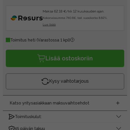
Maksa 62.18 €/kk 12 kuukauden ajan.
Kokonaissumma 740.6€, tod. vuosikorko 8.82%.
Lue lisää
Toimitus heti
(Varastossa 1 kpl)
Lisää ostoskoriin
Kysy vaihtotarjous
Katso yritysasiakkaan maksuvaihtoehdot
Toimituskulut:
45 päivän takuu