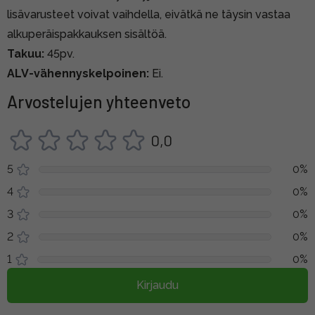
lisävarusteet voivat vaihdella, eivätkä ne täysin vastaa
alkuperäispakkauksen sisältöä.
Takuu:
45pv.
ALV-vähennyskelpoinen:
Ei.
Arvostelujen yhteenveto
0,0
5
0%
4
0%
3
0%
2
0%
1
0%
Kirjaudu