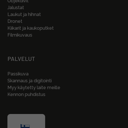
Objektiivit
Jalustat
Laukut ja hihnat
Dronet
Kiikarit ja kaukoputket
Filmikuvaus
PALVELUT
Passikuva
Skannaus ja digitointi
Myy käytetty laite meille
Kennon puhdistus