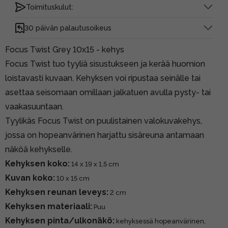
Toimituskulut:
30 päivän palautusoikeus
Focus Twist Grey 10x15 - kehys
Focus Twist tuo tyyliä sisustukseen ja kerää huomion
loistavasti kuvaan. Kehyksen voi ripustaa seinälle tai
asettaa seisomaan omillaan jalkatuen avulla pysty- tai
vaakasuuntaan.
Tyylikäs Focus Twist on puulistainen valokuvakehys,
jossa on hopeanvärinen harjattu sisäreuna antamaan
näköä kehykselle.
Kehyksen koko:
14 x 19 x 1,5 cm
Kuvan koko:
10 x 15 cm
Kehyksen reunan leveys:
2 cm
Kehyksen materiaali:
Puu
Kehyksen pinta/ulkonäkö:
kehyksessä hopeanvärinen,