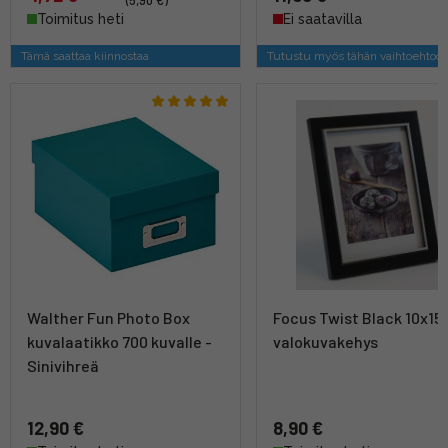
Toimitus heti
Ei saatavilla
Tämä saattaa kiinnostaa
Tutustu myös tähän vaihtoehtoo
Walther Fun Photo Box
Focus Twist Black 10x15 
kuvalaatikko 700 kuvalle -
valokuvakehys
Sinivihreä
12,90 €
8,90 €