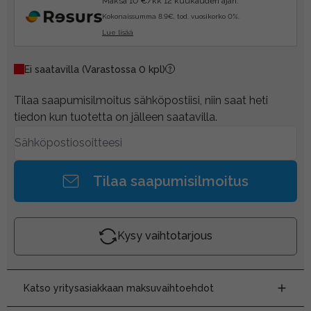
Maksa 10 €/kk 12 kuukauden ajan.
Kokonaissumma 8.9€, tod. vuosikorko 0%.
Lue lisää
Ei saatavilla
(Varastossa 0 kpl)
Tilaa saapumisilmoitus sähköpostiisi, niin saat heti
tiedon kun tuotetta on jälleen saatavilla.
Tilaa saapumisilmoitus
Kysy vaihtotarjous
Katso yritysasiakkaan maksuvaihtoehdot