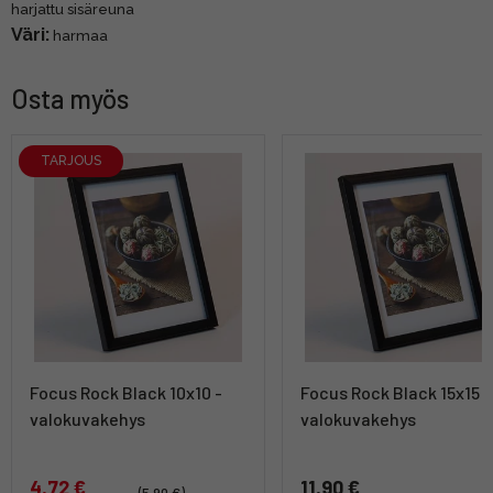
harjattu sisäreuna
Väri:
harmaa
Osta myös
TARJOUS
Focus Rock Black 10x10 -
Focus Rock Black 15x15 -
valokuvakehys
valokuvakehys
4,72 €
11,90 €
(5,90 €)