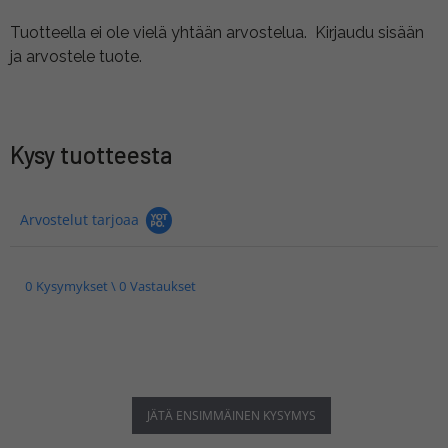
Tuotteella ei ole vielä yhtään arvostelua.
Kirjaudu sisään
ja arvostele tuote.
Kysy tuotteesta
Arvostelut tarjoaa
0 Kysymykset \ 0 Vastaukset
JÄTÄ ENSIMMÄINEN KYSYMYS