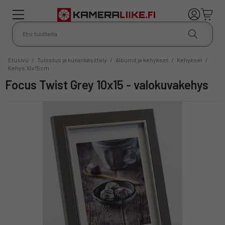
Etusivu
/
Tulostus ja kuvankäsittely
/
Albumit ja kehykset
/
Kehykset
/
Kehys 10x15cm
Focus Twist Grey 10x15 - valokuvakehys