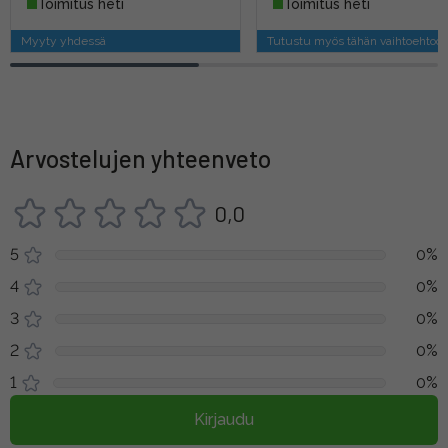
Toimitus heti
Toimitus heti
Myyty yhdessä
Tutustu myös tähän vaihtoehtoo
Arvostelujen yhteenveto
0,0
5
0%
4
0%
3
0%
2
0%
1
0%
Kirjaudu