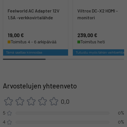
Feelworld AC Adapter 12V
Viltrox DC-X2 HDMI -
1,5A -verkkovirtalähde
monitori
19,00 €
239,00 €
Toimitus 4 - 6 arkipäivää
Toimitus heti
Tämä saattaa kiinnostaa
Tutustu myös tähän vaihtoehtoo
Arvostelujen yhteenveto
0,0
5
0%
4
0%