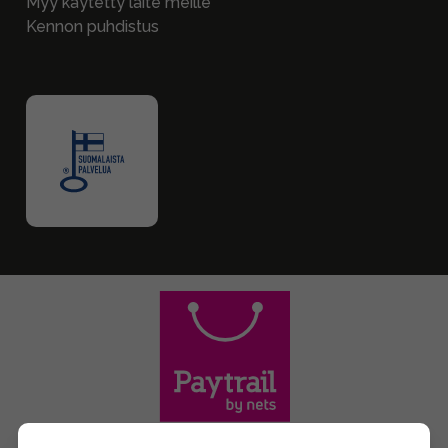
Myy käytetty laite meille
Kennon puhdistus