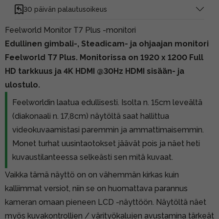
30 päivän palautusoikeus
Feelworld Monitor T7 Plus -monitori
Edullinen gimbali-, Steadicam- ja ohjaajan monitori
Feelworld T7 Plus.
Monitorissa on 1920 x 1200 Full
HD tarkkuus ja 4K HDMI @30Hz HDMI sisään- ja
ulostulo.
Feelworldin laatua edullisesti. Isolta n. 15cm leveältä
(diakonaali n. 17,8cm) näytöltä saat hallittua
videokuvaamistasi paremmin ja ammattimaisemmin.
Monet turhat uusintaotokset jäävät pois ja näet heti
kuvaustilanteessa selkeästi sen mitä kuvaat.
Vaikka tämä näyttö on on vähemmän kirkas kuin
kalliimmat versiot, niin se on huomattava parannus
kameran omaan pieneen LCD -näyttöön. Näytöltä näet
myös kuvakontrollien / värityökalujen avustamina tärkeät