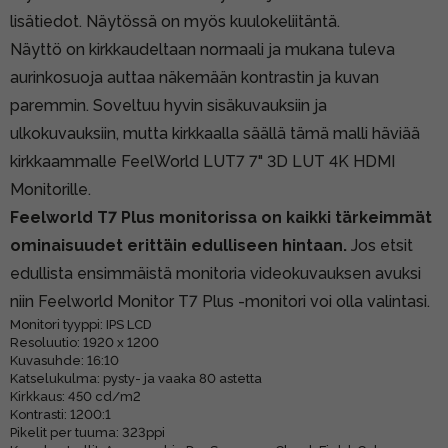
lisätiedot. Näytössä on myös kuulokeliitäntä.
Näyttö on kirkkaudeltaan normaali ja mukana tuleva
aurinkosuoja auttaa näkemään kontrastin ja kuvan
paremmin. Soveltuu hyvin sisäkuvauksiin ja
ulkokuvauksiin, mutta kirkkaalla säällä tämä malli häviää
kirkkaammalle
FeelWorld LUT7 7" 3D LUT 4K HDMI
Monitorille.
Feelworld T7 Plus monitorissa on kaikki tärkeimmät
ominaisuudet erittäin edulliseen hintaan.
Jos etsit
edullista ensimmäistä monitoria videokuvauksen avuksi
niin Feelworld Monitor T7 Plus -monitori voi olla valintasi.
Monitori tyyppi: IPS LCD
Resoluutio: 1920 x 1200
Kuvasuhde: 16:10
Katselukulma: pysty- ja vaaka 80 astetta
Kirkkaus: 450 cd/m2
Kontrasti: 1200:1
Pikelit per tuuma: 323ppi