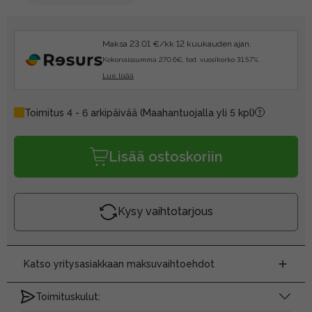
Maksa 23.01 €/kk 12 kuukauden ajan.
Kokonaissumma 270.6€, tod. vuosikorko 31.57%.
Lue lisää
Toimitus 4 - 6 arkipäivää
(Maahantuojalla yli 5 kpl)
Lisää ostoskoriin
Kysy vaihtotarjous
Katso yritysasiakkaan maksuvaihtoehdot
Toimituskulut: