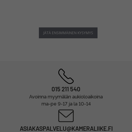
JÄTÄ ENSIMMÄINEN KYSYMYS
015 211 540
Avoinna myymälän aukioloaikoina
ma-pe 9-17 ja la 10-14
ASIAKASPALVELU@KAMERALIIKE.FI