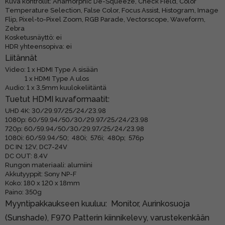
Kuva kontrollit: Anamorphic De-Squeeze, Check Field, Color
Temperature Selection, False Color, Focus Assist, Histogram, Image
Flip, Pixel-to-Pixel Zoom, RGB Parade, Vectorscope, Waveform,
Zebra
Kosketusnäyttö: ei
HDR yhteensopiva: ei
Liitännät
Video: 1 x HDMI Type A sisään
1 x HDMI Type A ulos
Audio: 1 x 3,5mm kuulokeliitäntä
Tuetut HDMI kuvaformaatit:
UHD 4K: 30/29.97/25/24/23.98
1080p: 60/59.94/50/30/29.97/25/24/23.98
720p: 60/59.94/50/30/29.97/25/24/23.98
1080i: 60/59.94/50; 480i; 576i; 480p; 576p
DC IN: 12V, DC7-24V
DC OUT: 8.4V
Rungon materiaali: alumiini
Akkutyyppit: Sony NP-F
Koko: 180 x 120 x 18mm
Paino: 350g
Myyntipakkaukseen kuuluu: Monitor, Aurinkosuoja
(Sunshade), F970 Patterin kiinnikelevy, varustekenkään