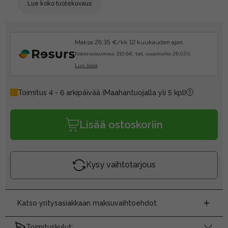
Lue koko tuotekuvaus
Maksa 26.35 €/kk 12 kuukauden ajan.
Kokonaissumma 310.6€, tod. vuosikorko 26.03%.
Lue lisää
Toimitus 4 - 6 arkipäivää
(Maahantuojalla yli 5 kpl)
Lisää ostoskoriin
Kysy vaihtotarjous
Katso yritysasiakkaan maksuvaihtoehdot
Toimituskulut: