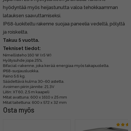
hyödyntää myös heijastunutta valoa tehokkaamman
latauksen saavuttamiseksi.
IP68-luokiteltu rakenne suojaa paneelia vedeltä, pölyltä
ja roiskeilta.
Takuu 5 vuotta.
Tekniset tiedot:
Nimellisteho 160 W (±5 W)
Hyötysuhde jopa 25%.
Bifacial-rakenne, joka kerää energiaa myös takapuolelta.
IP68-suojausluokka.
Paino 5.6 kg.
Säädettävä kulma 30–60 astetta.
Avoimen piirin jännite: 21.3V
Liitin: XT60, 2,5 m kaapeli
Mitat avattuna: 600 x 1610 x 25 mm
Mitat taitettuna: 600 x 572 x 32 mm
Osta myös