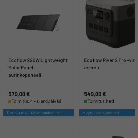
Ecoflow 220W Lightweight
Ecoflow River 2 Pro -virt
Solar Panel -
asema
aurinkopaneeli
379,00 €
549,00 €
Toimitus 4 - 6 arkipäivää
Toimitus heti
Tutustu myös tähän vaihtoehtoon
Myyty usein yhdessä