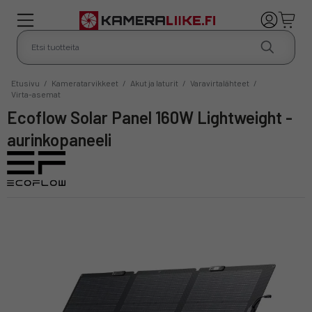
Etusivu
/
Kameratarvikkeet
/
Akut ja laturit
/
Varavirtalähteet
/
Virta-asemat
Ecoflow Solar Panel 160W Lightweight -
aurinkopaneeli