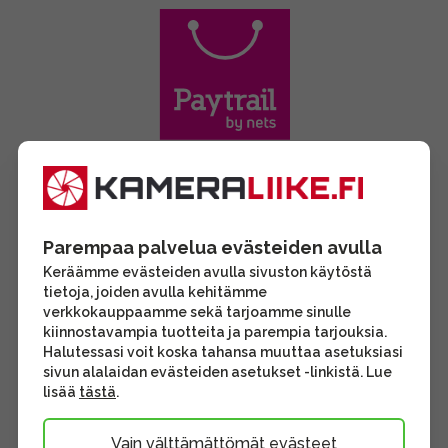
Parempaa palvelua evästeiden avulla
Keräämme evästeiden avulla sivuston käytöstä
tietoja, joiden avulla kehitämme
verkkokauppaamme sekä tarjoamme sinulle
kiinnostavampia tuotteita ja parempia tarjouksia.
Halutessasi voit koska tahansa muuttaa asetuksiasi
sivun alalaidan evästeiden asetukset -linkistä. Lue
lisää
tästä
.
Vain välttämättömät evästeet