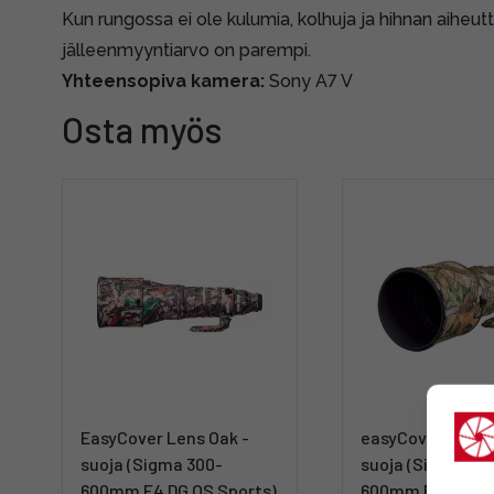
Kun rungossa ei ole kulumia, kolhuja ja hihnan aiheu
jälleenmyyntiarvo on parempi.
Yhteensopiva kamera:
Sony A7 V
Osta myös
EasyCover Lens Oak -
easyCover Lens 
suoja (Sigma 300-
suoja (Sigma 30
600mm F4 DG OS Sports)
600mm F4 DG OS