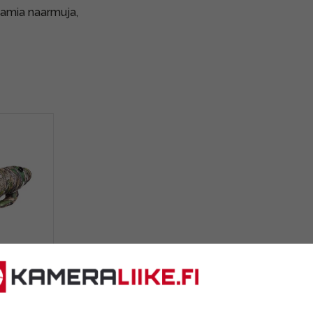
ttamia naarmuja,
Oak -
0-
 Sports)