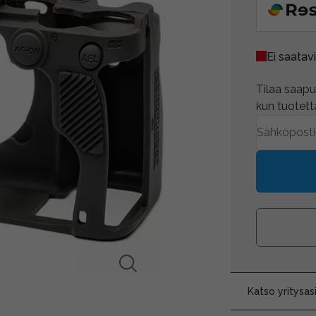
Ei saatavi
Tilaa saapum
kun tuotetta
Katso yritysa