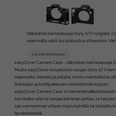
Silikoninen kamerasuoja Sony A7V rungolle. Ca
naarmuilta sekä tuo lisää pitoa otteeseen. Väri
Lue koko tuotekuvaus
easyCover Camera Case - silikoninen kamerasuoja S
Musta easyCover-suojakotelo suojaa Sony a7 V kamer
naarmuilta, hiekalta ja pölyltä, mutta mahdollistaa si
liitäntöjen ja korttipaikkojen esteettömän käytön.
easyCover Camera Case on kameramallikohtaisesti muo
Sen lisäksi että se suojaa kameran pintaa, se tarjoaa
saa varmemman otteen myös kylmillä tai kosteilla k
lipsahdusriskiä.