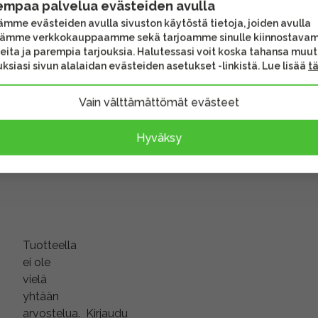
empaa palvelua evästeiden avulla
mme evästeiden avulla sivuston käytöstä tietoja, joiden avulla
tämme verkkokauppaamme sekä tarjoamme sinulle kiinnostava
eita ja parempia tarjouksia. Halutessasi voit koska tahansa muu
ksiasi sivun alalaidan evästeiden asetukset -linkistä. Lue lisää
t
Vain välttämättömät evästeet
ihtoehtoon
Hyväksy
Tuotteella
ei ole
vielä
yhtään
arvostelua.
Kirjaudu