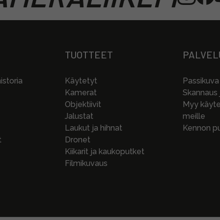
TUOTTEET
PALVEL
storia
Käytetyt
Passikuva
Kamerat
Skannaus j
Objektiivit
Myy käytet
Jalustat
meille
Laukut ja hihnat
Kennon pu
t
Dronet
Kiikarit ja kaukoputket
Filmikuvaus