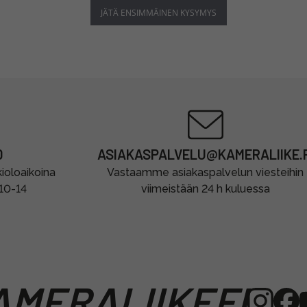
JÄTÄ ENSIMMÄINEN KYSYMYS
0
ASIAKASPALVELU@KAMERALIIKE.F
oloaikoina
Vastaamme asiakaspalvelun viesteihin
 10-14
viimeistään 24 h kuluessa
MERALIIKEFI