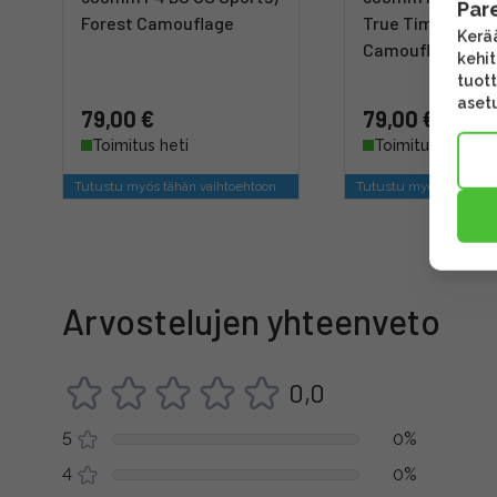
Par
Forest Camouflage
True Timber HTC
Kerää
Camouflage
kehi
tuott
asetu
79,00 €
79,00 €
Toimitus heti
Toimitus heti
Tutustu myös tähän vaihtoehtoon
Tutustu myös tähän va
Arvostelujen yhteenveto
0,0
5
0%
4
0%