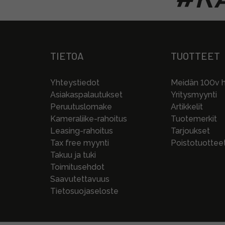
TIETOA
TUOTTEET
Yhteystiedot
Meidän 100v hi
Asiakaspalautukset
Yritysmyynti
Peruutuslomake
Artikkelit
Kameraliike-rahoitus
Tuotemerkit
Leasing-rahoitus
Tarjoukset
Tax free myynti
Poistotuottee
Takuu ja tuki
Toimitusehdot
Saavutettavuus
Tietosuojaseloste