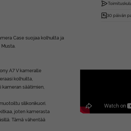
Toimituskulu
30 päivän p
mera Case suojaa kolhuilta ja
: Musta.
ony A7 V kameralle
aasi kolhuilta,
lti kameran säätimien,
toiltu silikonikuori.
 kitkaa, joten kamerasta
äsillä. Tämä vähentää