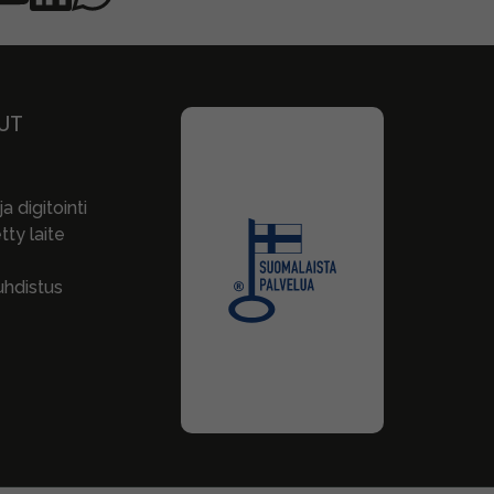
UT
a digitointi
ty laite
hdistus