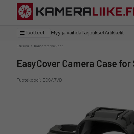
Tuotteet
Myy ja vaihda
Tarjoukset
Artikkelit
Etusivu
/
Kameratarvikkeet
easyCover Camera Case for
Tuotekoodi: ECSA7VB