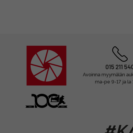
015 211 54
Avoinna myymälän auki
ma-pe 9-17 ja la
#KA