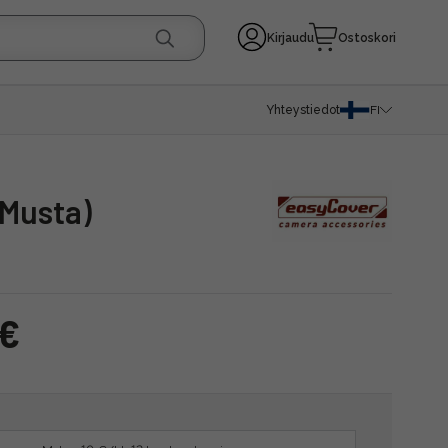
Kirjaudu
Ostoskori
Yhteystiedot
FI
(Musta)
 €