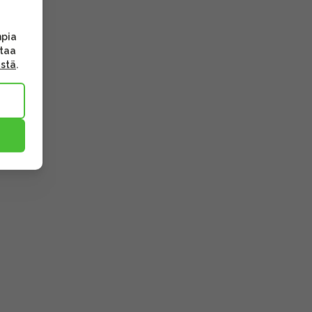
mpia
ttaa
ästä
.