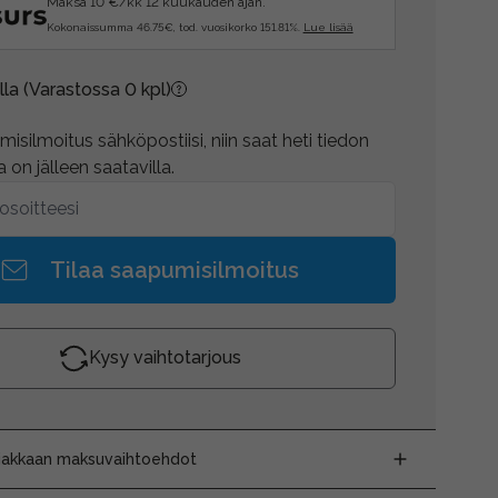
Maksa 10 €/kk 12 kuukauden ajan.
Kokonaissumma 46.75€, tod. vuosikorko 151.81%.
Lue lisää
lla
(Varastossa 0 kpl)
isilmoitus sähköpostiisi, niin saat heti tiedon
 on jälleen saatavilla.
Tilaa saapumisilmoitus
Kysy vaihtotarjous
siakkaan maksuvaihtoehdot