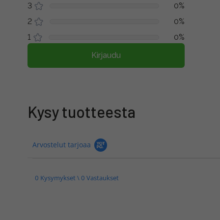
3
0%
2
0%
1
0%
Kirjaudu
Kysy tuotteesta
Arvostelut tarjoaa
0 Kysymykset \ 0 Vastaukset