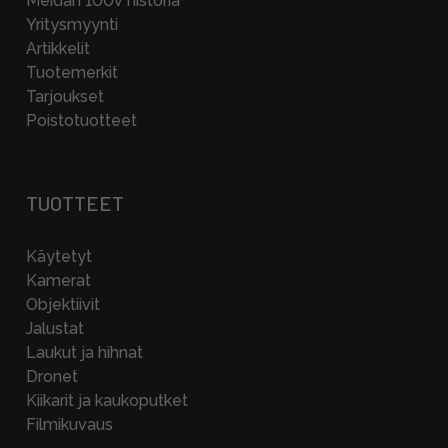
Meidän 100v historia
Yritysmyynti
Artikkelit
Tuotemerkit
Tarjoukset
Poistotuotteet
TUOTTEET
Käytetyt
Kamerat
Objektiivit
Jalustat
Laukut ja hihnat
Dronet
Kiikarit ja kaukoputket
Filmikuvaus