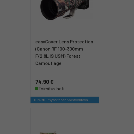
easyCover Lens Protection
(Canon RF 100-300mm
F/2.8L IS USM) Forest
Camouflage
74,90 €
Toimitus heti
Tutustu myös tähän vaihtoehtoon