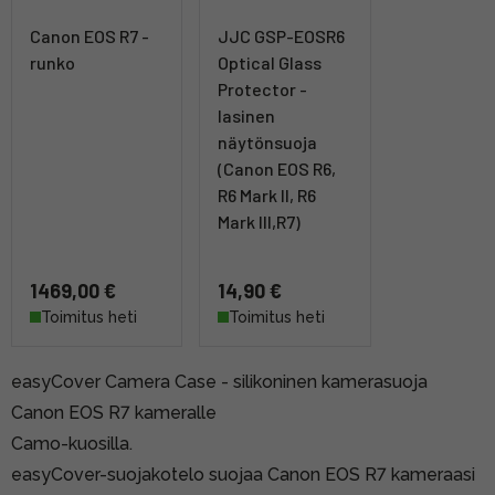
Canon EOS R7 -
JJC GSP-EOSR6
runko
Optical Glass
Protector -
lasinen
näytönsuoja
(Canon EOS R6,
R6 Mark II, R6
Mark III,R7)
1469,00 €
14,90 €
Toimitus heti
Toimitus heti
easyCover Camera Case - silikoninen kamerasuoja
Canon EOS R7 kameralle
Camo-kuosilla.
easyCover-suojakotelo suojaa Canon EOS R7 kameraasi