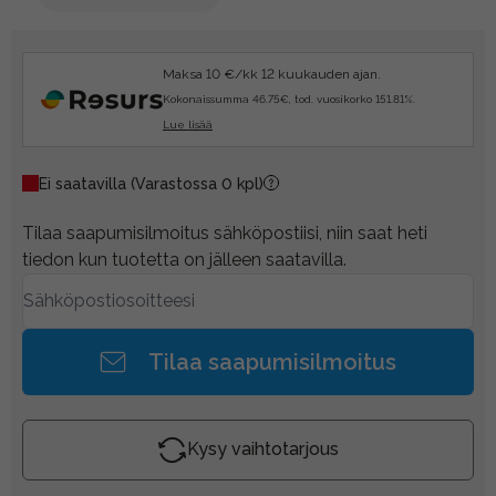
Maksa 10 €/kk 12 kuukauden ajan.
Kokonaissumma 46.75€, tod. vuosikorko 151.81%.
Lue lisää
Ei saatavilla
(Varastossa 0 kpl)
Tilaa saapumisilmoitus sähköpostiisi, niin saat heti
tiedon kun tuotetta on jälleen saatavilla.
Tilaa saapumisilmoitus
Kysy vaihtotarjous