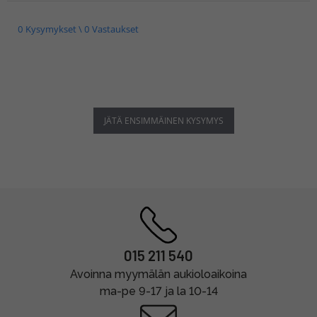
0 Kysymykset \ 0 Vastaukset
JÄTÄ ENSIMMÄINEN KYSYMYS
015 211 540
Avoinna myymälän aukioloaikoina
ma-pe 9-17 ja la 10-14