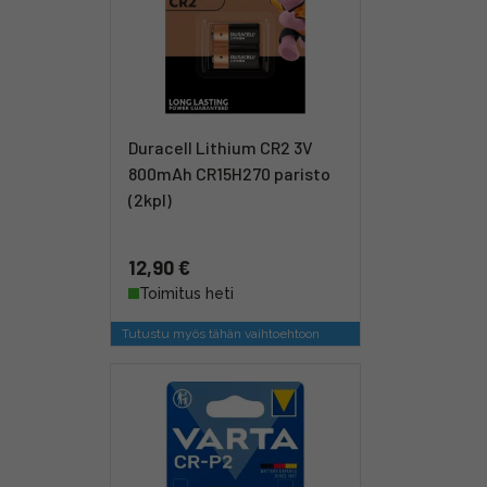
Duracell Lithium CR2 3V
800mAh CR15H270 paristo
(2kpl)
12,90 €
Toimitus heti
Tutustu myös tähän vaihtoehtoon