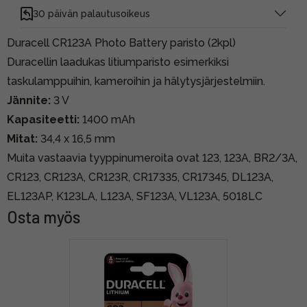
30 päivän palautusoikeus
Duracell CR123A Photo Battery paristo (2kpl)
Duracellin laadukas litiumparisto esimerkiksi
taskulamppuihin, kameroihin ja hälytysjärjestelmiin.
Jännite:
3 V
Kapasiteetti:
1400 mAh
Mitat:
34,4 x 16,5 mm
Muita vastaavia tyyppinumeroita ovat 123, 123A, BR2/3A,
CR123, CR123A, CR123R, CR17335, CR17345, DL123A,
EL123AP, K123LA, L123A, SF123A, VL123A, 5018LC
Osta myös