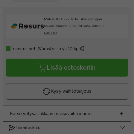
Maksa 10 €/kk 12 kuukauden ajan.
Kokonaissumma 12.9€, tod. vuosikorko 0%.
Lue lisää
Toimitus heti
(Varastossa yli 10 kpl)
Lisää ostoskoriin
Kysy vaihtotarjous
Katso yritysasiakkaan maksuvaihtoehdot
Toimituskulut: