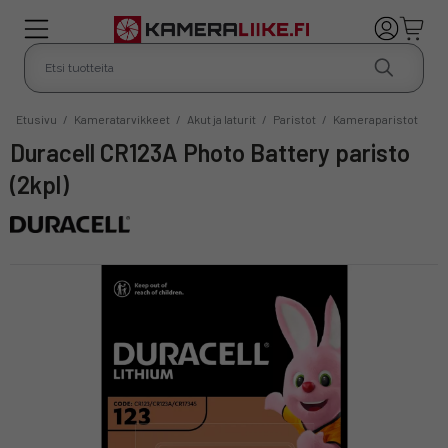
Etusivu
/
Kameratarvikkeet
/
Akut ja laturit
/
Paristot
/
Kameraparistot
Duracell CR123A Photo Battery paristo
(2kpl)