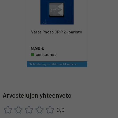
Varta Photo CR P 2 -paristo
8,90 €
Toimitus heti
Tutustu myös tähän vaihtoehtoon
Arvostelujen yhteenveto
0,0