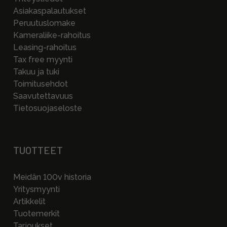
Asiakaspalautukset
Peruutuslomake
Kameraliike-rahoitus
Leasing-rahoitus
Tax free myynti
Takuu ja tuki
Toimitusehdot
Saavutettavuus
Tietosuojaseloste
TUOTTEET
Meidän 100v historia
Yritysmyynti
Artikkelit
Tuotemerkit
Tarjoukset