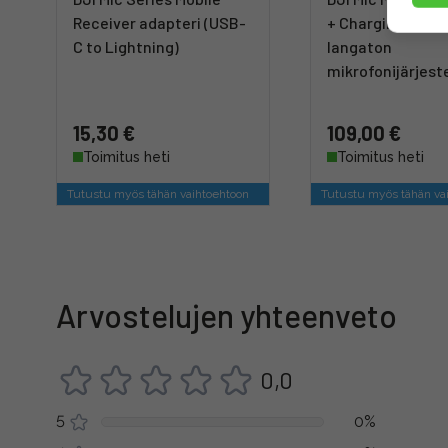
Receiver adapteri (USB-
+ Charging Case)
C to Lightning)
langaton
mikrofonijärjes
15,30 €
109,00 €
Toimitus heti
Toimitus heti
Tutustu myös tähän vaihtoehtoon
Tutustu myös tähän va
Arvostelujen yhteenveto
0,0
5
0%