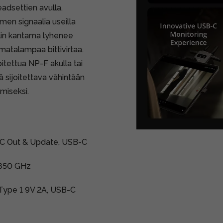
eadsettien avulla.
men signaalia useilla
alin kantama lyhenee
matalampaa bittivirtaa.
itettua NP-F akulla tai
 sijoitettava vähintään
miseksi.
B-C Out & Update, USB-C
.850 GHz
 Type 1 9V 2A, USB-C