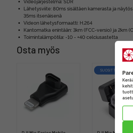
Videojärjestelmä: SDR
Lähetysviite: 80ms sisältäen kamerasta ja näytöst
35ms itsenäisenä
Videon lähetysformaatti: H.264
Kantomatka enintään: 3km (FCC-versio) ja 2km 
Toimintalämpötila: -10 - +40 celciusastetta
Osta myös
SUOSITTELEMME
Par
Kerää
kehi
tuott
asetu
DJI Mic Series Mobile
DJI Mic Mini 2 (2 