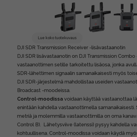
Lue koko tuotekuvaus
DJI SDR Transmission Receiver -lisävastaanotin
DJI SDR lisävastaanotin on DJI Transmission Combo 
vastaanottimen setille tarkoitettu lisäosa, jonka avu
SDR-lähettimen signaalin samanaikaisesti myös toisell
DJI SDR-järjestelmä mahdollistaa useiden vastaanoti
Broadcast -moodeissa.
Control-moodissa
voidaan käyttää vastaanottaa lä
enintään kahdella vastaanottimella samanaikaisesti.
metriä ja molemmilla vastaanottimilla on oma kanava
Control B). Lähetysviive (latenssi) pysyy kahdella va
kohtuullisena. Control-moodissa voidaan käydä myö