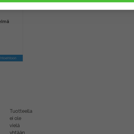
 -
telmä
ihtoehtoon
Tuotteella
ei ole
vielä
yhtään