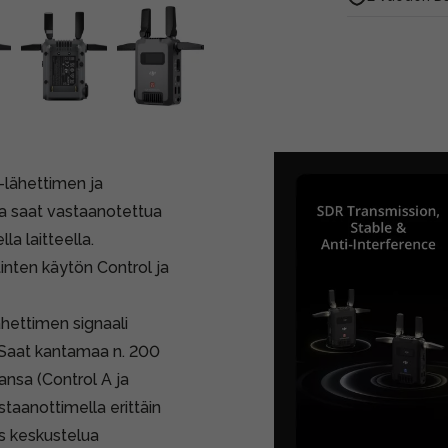
-lähettimen ja
lla saat vastaanotettua
a laitteella.
nten käytön Control ja
hettimen signaali
 Saat kantamaa n. 200
nsa (Control A ja
staanottimella erittäin
s keskustelua