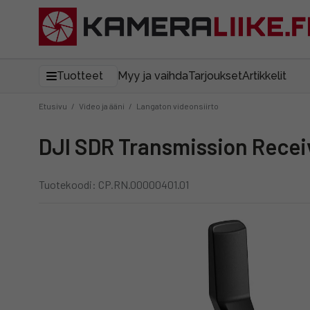
Tuotteet
Myy ja vaihda
Tarjoukset
Artikkelit
Etusivu
/
Video ja ääni
/
Langaton videonsiirto
DJI SDR Transmission Recei
Tuotekoodi: CP.RN.00000401.01