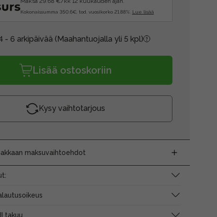
Maksa 29.68 €/kk 12 kuukauden ajan.
Kokonaissumma 350.6€, tod. vuosikorko 21.88%.
Lue lisää
4 - 6 arkipäivää
(Maahantuojalla yli 5 kpl)
Lisää ostoskoriin
Kysy vaihtotarjous
siakkaan maksuvaihtoehdot
t:
alautusoikeus
I takuu