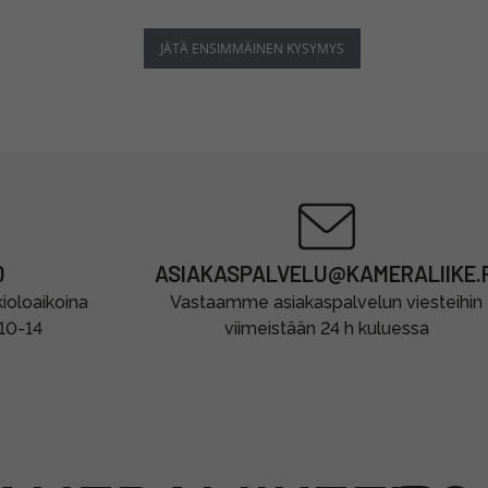
JÄTÄ ENSIMMÄINEN KYSYMYS
0
ASIAKASPALVELU@KAMERALIIKE.F
oloaikoina
Vastaamme asiakaspalvelun viesteihin
 10-14
viimeistään 24 h kuluessa