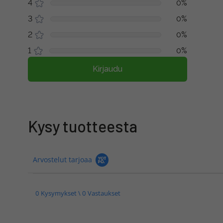
4
0%
3
0%
2
0%
1
0%
Kirjaudu
Kysy tuotteesta
Arvostelut tarjoaa
0 Kysymykset \ 0 Vastaukset