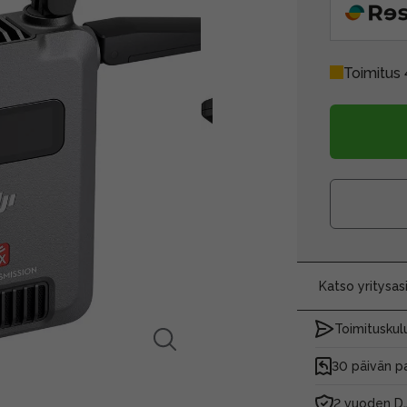
Toimitus 
Katso yritysa
Toimituskulu
30 päivän p
2 vuoden DJ