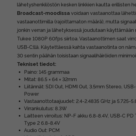
lähetyshenkilöstön kesken linkkien kautta erillisten h
Broadcast-moodissa
voidaan vastaanottaa lähetti
vastaanottimilla (rajoittamaton määrä), mutta signa
jonkin verran ja lähetyksessä joudutaan käyttämään 
Tukee 1080P 60fps siirtoa. Vastaanottimen saat virro
USB-C:llä. Käytettäessä kahta vastaanotinta on nämä
30 sentin päähän toisistaan signaalihäiröiden minimoi
Tekniset tiedot:
Paino: 145 grammaa
Mitat: 86.5 × 64 × 32mm
Liitännät: SDI Out, HDMI Out, 3.5mm Stereo, US
Power
Vastaanottotaajuudet: 2.4-2.4835 GHz ja 5.725-5
Virrankulutus: 8.3W
Laitteen virroitus: NP-F akku 6.8-8.4V, USB-C PD
Type 2 6.8-8.4V
Audio Out: PCM