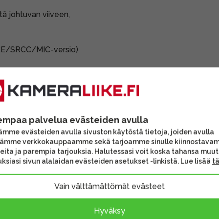
ä johtuvan viiveen,
(CE/SRCC/MIC-versio)
empaa palvelua evästeiden avulla
mme evästeiden avulla sivuston käytöstä tietoja, joiden avulla
tämme verkkokauppaamme sekä tarjoamme sinulle kiinnostava
eita ja parempia tarjouksia. Halutessasi voit koska tahansa muu
ksiasi sivun alalaidan evästeiden asetukset -linkistä. Lue lisää
t
Vain välttämättömät evästeet
Hyväksy
TX + 1 RX