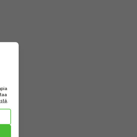
mpia
ttaa
ästä
.