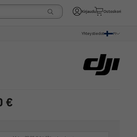
Kirjaudu
Ostoskori
Yhteystiedot
FI
0 €