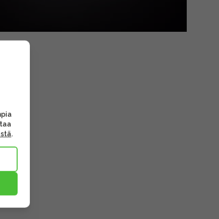
mpia
ttaa
ästä
.