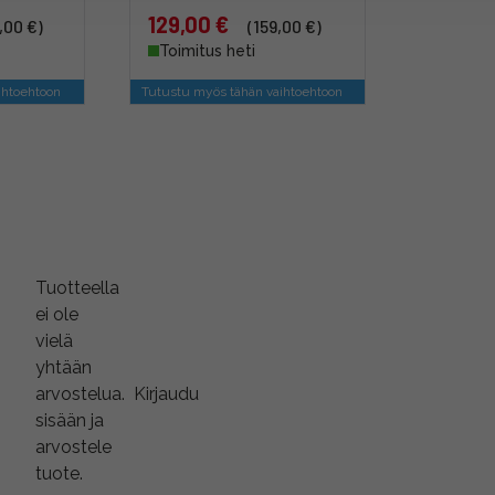
129,00 €
,00 €)
(159,00 €)
Toimitus heti
ihtoehtoon
Tutustu myös tähän vaihtoehtoon
Tuotteella
ei ole
vielä
yhtään
arvostelua.
Kirjaudu
sisään ja
arvostele
tuote.