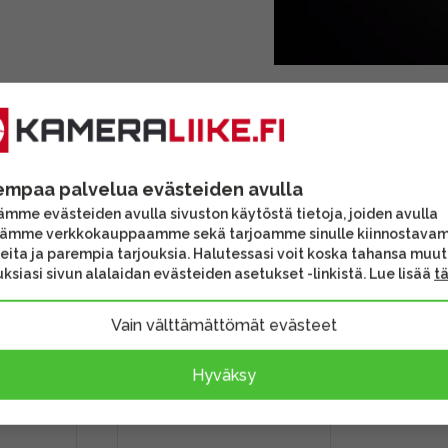
TARJOUS
empaa palvelua evästeiden avulla
mme evästeiden avulla sivuston käytöstä tietoja, joiden avulla
tämme verkkokauppaamme sekä tarjoamme sinulle kiinnostava
eita ja parempia tarjouksia. Halutessasi voit koska tahansa muu
ksiasi sivun alalaidan evästeiden asetukset -linkistä. Lue lisää
t
Vain välttämättömät evästeet
Hyväksy
lters Set
DJI Mavic 3 Pro ND Filters
ND32)
-suodinsetti