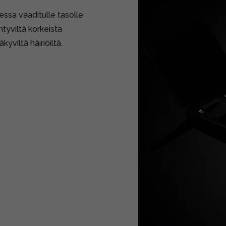
essa vaaditulle tasolle
ntyviltä korkeista
kyviltä häiriöiltä.