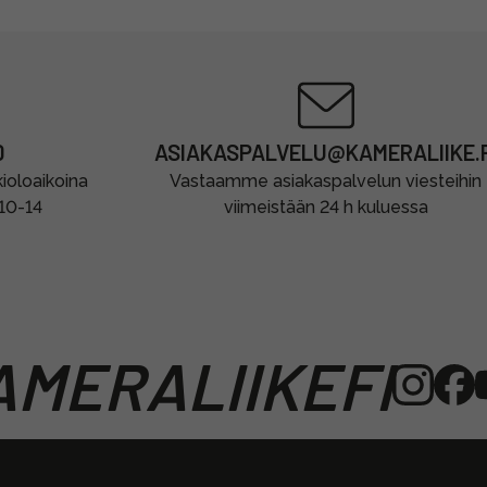
0
ASIAKASPALVELU@KAMERALIIKE.F
oloaikoina
Vastaamme asiakaspalvelun viesteihin
 10-14
viimeistään 24 h kuluessa
MERALIIKEFI