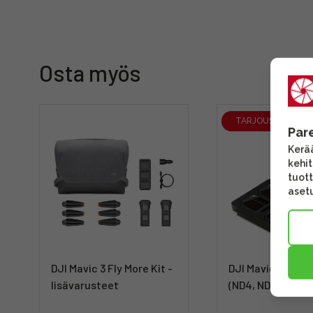
Osta myös
TARJOUS
Par
Kerää
kehi
tuott
asetu
DJI Mavic 3 Fly More Kit -
DJI Mavic 3 ND Fi
lisävarusteet
(ND4, ND8, ND16, 