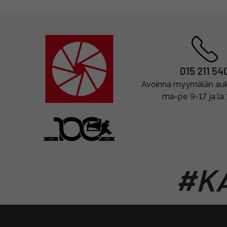
015 211 54
Avoinna myymälän auki
ma-pe 9-17 ja la
#KA