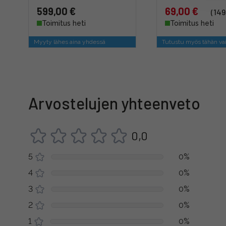
599,00 €
69,00 €
(149
Toimitus heti
Toimitus heti
Myyty lähes aina yhdessä
Tutustu myös tähän va
Arvostelujen yhteenveto
0,0
5
0%
4
0%
3
0%
2
0%
1
0%