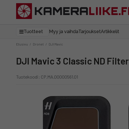
Tuotteet
Myy ja vaihda
Tarjoukset
Artikkelit
Etusivu
/
Dronet
/
DJI Mavic
DJI Mavic 3 Classic ND Filt
Tuotekoodi: CP.MA.00000561.01