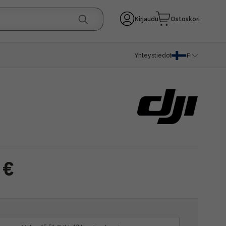
Kirjaudu
Ostoskori
Yhteystiedot
FI
 €