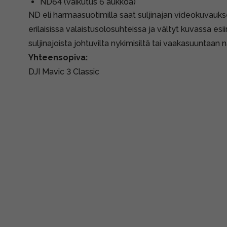
ND64 (vaikutus 6 aukkoa)
ND eli harmaasuotimilla saat suljinajan videokuvauks
erilaisissa valaistusolosuhteissa ja vältyt kuvassa esii
suljinajoista johtuvilta nykimisiltä tai vaakasuuntaan nä
Yhteensopiva:
DJI Mavic 3 Classic