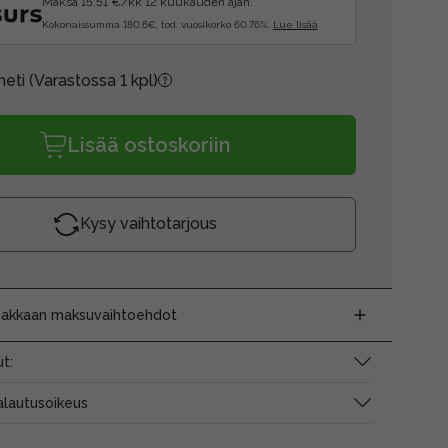
Maksa 15.51 €/kk 12 kuukauden ajan.
Kokonaissumma 180.6€, tod. vuosikorko 60.76%.
Lue lisää
heti
(Varastossa 1 kpl)
Lisää ostoskoriin
Kysy vaihtotarjous
siakkaan maksuvaihtoehdot
t:
alautusoikeus