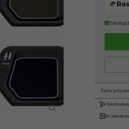
Toimitus 
Katso yritysa
Toimituskulu
30 päivän p