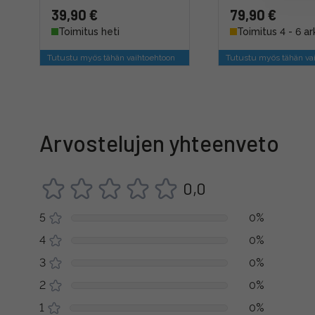
39,90 €
79,90 €
Toimitus heti
Toimitus 4 - 6 ar
Tutustu myös tähän vaihtoehtoon
Tutustu myös tähän va
Arvostelujen yhteenveto
0,0
5
0%
4
0%
3
0%
2
0%
1
0%