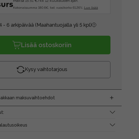
Maksa 15.51 €/kk 12 kuukauden ajan.
Kokonaissumma 180.6€, tod. vuosikorko 61.26%.
Lue lisää
4 - 6 arkipäivää
(Maahantuojalla yli 5 kpl)
Lisää ostoskoriin
Kysy vaihtotarjous
siakkaan maksuvaihtoehdot
t:
alautusoikeus