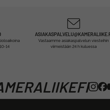
0
ASIAKASPALVELU@KAMERALIIKE.F
oloaikoina
Vastaamme asiakaspalvelun viesteihin
 10-14
viimeistään 24 h kuluessa
MERALIIKEFI