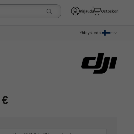
Kirjaudu
Ostoskori
Yhteystiedot
FI
 €