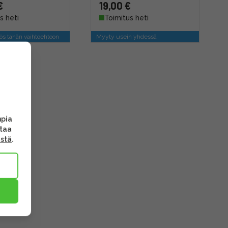
€
19,00 €
s heti
Toimitus heti
s tähän vaihtoehtoon
Myyty usein yhdessä
mpia
ttaa
ästä
.