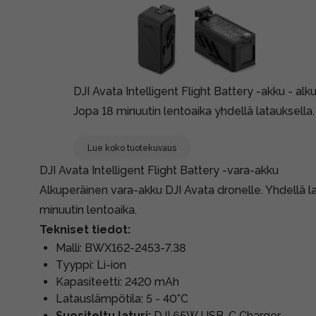
DJI Avata Intelligent Flight Battery -akku - alk
Jopa 18 minuutin lentoaika yhdellä latauksella.
Lue koko tuotekuvaus
DJI Avata Intelligent Flight Battery -vara-akku
Alkuperäinen vara-akku DJI Avata dronelle. Yhdellä l
minuutin lentoaika.
Tekniset tiedot:
Malli: BWX162-2453-7.38
Tyyppi: Li-ion
Kapasiteetti: 2420 mAh
Latauslämpötila: 5 - 40°C
Suositeltu laturi:
DJI 65W USB-C Charger