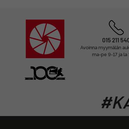
015 211 54
Avoinna myymälän auki
ma-pe 9-17 ja la
#KA