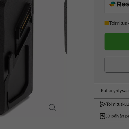
Toimitus 
Katso yritysa
Toimituskulu
30 päivän p