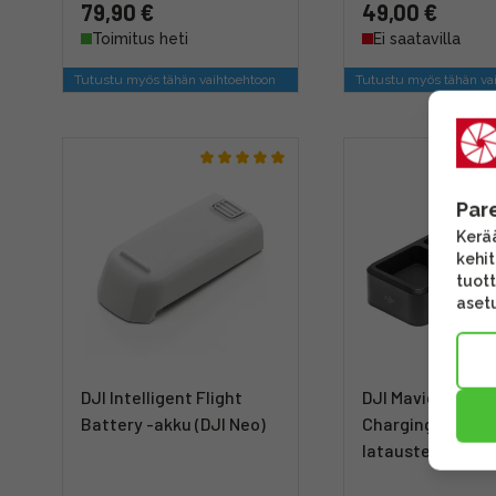
79,90 €
49,00 €
Toimitus heti
Ei saatavilla
Tutustu myös tähän vaihtoehtoon
Tutustu myös tähän va
Par
Kerää
kehi
tuott
asetu
DJI Intelligent Flight
DJI Mavic 3 Batt
Battery -akku (DJI Neo)
Charging Hub -
lataustelakka