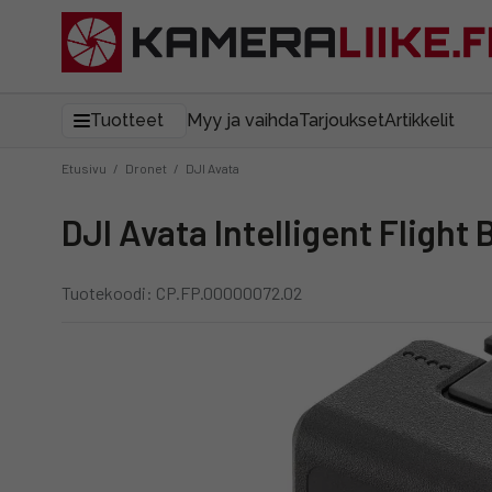
Tuotteet
Myy ja vaihda
Tarjoukset
Artikkelit
Etusivu
/
Dronet
/
DJI Avata
DJI Avata Intelligent Flight
Tuotekoodi: CP.FP.00000072.02