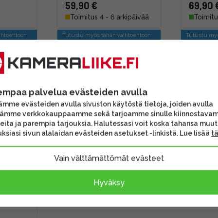
59,90 €
69,90 
Toimitus 4 - 6 arkipäivää
Toimitu
ihtoehtoon
Tutustu myös tähän vaihtoehtoon
Tutustu myö
empaa palvelua evästeiden avulla
mme evästeiden avulla sivuston käytöstä tietoja, joiden avulla
tämme verkkokauppaamme sekä tarjoamme sinulle kiinnostava
eita ja parempia tarjouksia. Halutessasi voit koska tahansa muu
ksiasi sivun alalaidan evästeiden asetukset -linkistä. Lue lisää
t
Vain välttämättömät evästeet
ery
Hyväksy