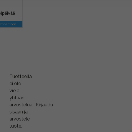
kipäivää
ihtoehtoon
Tuotteella
ei ole
vielä
yhtään
arvostelua.
Kirjaudu
sisään ja
arvostele
tuote.