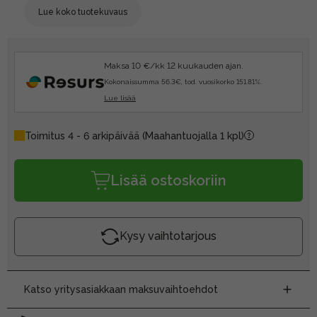
Lue koko tuotekuvaus
Maksa 10 €/kk 12 kuukauden ajan.
Kokonaissumma 56.3€, tod. vuosikorko 151.81%.
Lue lisää
Toimitus 4 - 6 arkipäivää
(Maahantuojalla 1 kpl)
Lisää ostoskoriin
Kysy vaihtotarjous
Katso yritysasiakkaan maksuvaihtoehdot