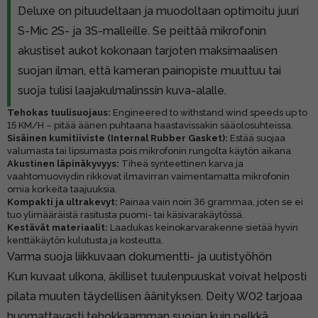
Deluxe on pituudeltaan ja muodoltaan optimoitu juuri
S-Mic 2S- ja 3S-malleille. Se peittää mikrofonin
akustiset aukot kokonaan tarjoten maksimaalisen
suojan ilman, että kameran painopiste muuttuu tai
suoja tulisi laajakulmalinssin kuva-alalle.
Tehokas tuulisuojaus:
Engineered to withstand wind speeds up to
15 KM/H – pitää äänen puhtaana haastavissakin sääolosuhteissa.
Sisäinen kumitiiviste (Internal Rubber Gasket):
Estää suojaa
valumasta tai lipsumasta pois mikrofonin rungolta käytön aikana.
Akustinen läpinäkyvyys:
Tiheä synteettinen karva ja
vaahtomuoviydin rikkovat ilmavirran vaimentamatta mikrofonin
omia korkeita taajuuksia.
Kompakti ja ultrakevyt:
Painaa vain noin 36 grammaa, joten se ei
tuo ylimääräistä rasitusta puomi- tai käsivarakäytössä.
Kestävät materiaalit:
Laadukas keinokarvarakenne sietää hyvin
kenttäkäytön kulutusta ja kosteutta.
Varma suoja liikkuvaan dokumentti- ja uutistyöhön
Kun kuvaat ulkona, äkilliset tuulenpuuskat voivat helposti
pilata muuten täydellisen äänityksen. Deity W02 tarjoaa
huomattavasti tehokkaamman suojan kuin pelkkä