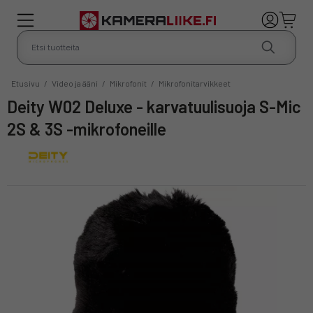
Etusivu
/
Video ja ääni
/
Mikrofonit
/
Mikrofonitarvikkeet
Deity W02 Deluxe - karvatuulisuoja S-Mic
2S & 3S -mikrofoneille