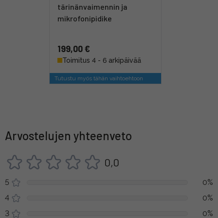
tärinänvaimennin ja
mikrofonipidike
199,00 €
Toimitus 4 - 6 arkipäivää
Tutustu myös tähän vaihtoehtoon
Arvostelujen yhteenveto
0,0
5
0%
4
0%
3
0%