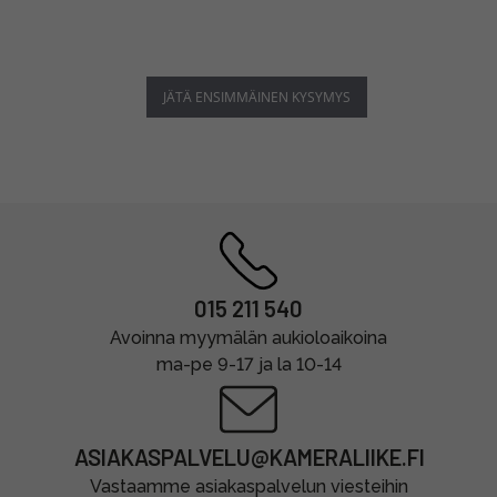
JÄTÄ ENSIMMÄINEN KYSYMYS
015 211 540
Avoinna myymälän aukioloaikoina
ma-pe 9-17 ja la 10-14
ASIAKASPALVELU@KAMERALIIKE.FI
Vastaamme asiakaspalvelun viesteihin