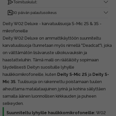
Toimituskulut:
30 päivän palautusoikeus
Deity W02 Deluxe - karvatuulisuoja S-Mic 2S & 3S -
mikrofoneille
Deity W02 Deluxe on ammattikäyttöön suunniteltu
karvatuulisuoja (tunnetaan myös nimellä "Deadcat"), joka
on välttämätön lisävaruste ulkokuvauksiin ja
haastatteluihin. Tämä malli on räätälöity sopimaan
täydellisesti Deityn suosituille lyhyille
haulikkomikrofoneille, kuten
Deity S-Mic 2S
ja
Deity S-
Mic 3S
. Tuulisuoja on rakennettu poistamaan tuulen
aiheuttama matalataajuinen jyrinä ja kohina säilyttäen
samalla äänen luonnollisen kirkkauden ja puheen
selkeyden.
Suunniteltu lyhyille haulikkomikrofoneille:
W02