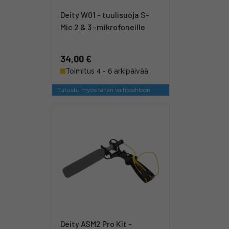
Deity W01 - tuulisuoja S-
Mic 2 & 3 -mikrofoneille
34,00 €
Toimitus 4 - 6 arkipäivää
Tutustu myös tähän vaihtoehtoon
Deity ASM2 Pro Kit -