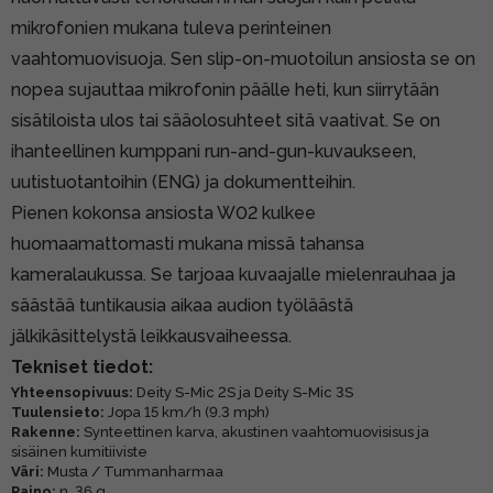
mikrofonien mukana tuleva perinteinen
vaahtomuovisuoja. Sen slip-on-muotoilun ansiosta se on
nopea sujauttaa mikrofonin päälle heti, kun siirrytään
sisätiloista ulos tai sääolosuhteet sitä vaativat. Se on
ihanteellinen kumppani run-and-gun-kuvaukseen,
uutistuotantoihin (ENG) ja dokumentteihin.
Pienen kokonsa ansiosta W02 kulkee
huomaamattomasti mukana missä tahansa
kameralaukussa. Se tarjoaa kuvaajalle mielenrauhaa ja
säästää tuntikausia aikaa audion työläästä
jälkikäsittelystä leikkausvaiheessa.
Tekniset tiedot:
Yhteensopivuus:
Deity S-Mic 2S ja Deity S-Mic 3S
Tuulensieto:
Jopa 15 km/h (9.3 mph)
Rakenne:
Synteettinen karva, akustinen vaahtomuovisisus ja
sisäinen kumitiiviste
Väri:
Musta / Tummanharmaa
Paino:
n. 36 g