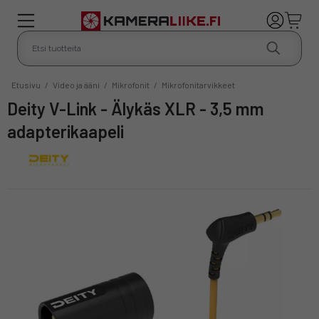
Etusivu
/
Video ja ääni
/
Mikrofonit
/
Mikrofonitarvikkeet
Deity V-Link - Älykäs XLR - 3,5 mm
adapterikaapeli