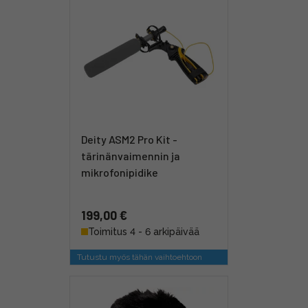
Deity ASM2 Pro Kit -
tärinänvaimennin ja
mikrofonipidike
199,00 €
Toimitus 4 - 6 arkipäivää
Tutustu myös tähän vaihtoehtoon