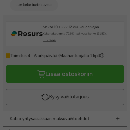
Lue koko tuotekuvaus
Maksa 10 €/kk 12 kuukauden ajan.
Kokonaissumma 79.6€, tod. vuosikorko 151.81%.
Lue lisää
Toimitus 4 - 6 arkipäivää
(Maahantuojalla 1 kpl)
Lisää ostoskoriin
Kysy vaihtotarjous
Katso yritysasiakkaan maksuvaihtoehdot