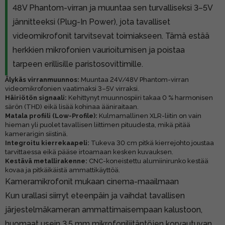
48V Phantom-virran ja muuntaa sen turvalliseksi 3–5V
jännitteeksi (Plug-In Power), jota tavalliset
videomikrofonit tarvitsevat toimiakseen. Tämä estää
herkkien mikrofonien vaurioitumisen ja poistaa
tarpeen erillisille paristosovittimille.
Älykäs virranmuunnos:
Muuntaa 24V/48V Phantom-virran
videomikrofonien vaatimaksi 3–5V virraksi.
Häiriötön signaali:
Kehittynyt muunnospiiri takaa 0 % harmonisen
särön (THD) eikä lisää kohinaa ääniraitaan.
Matala profiili (Low-Profile):
Kulmamallinen XLR-liitin on vain
hieman yli puolet tavallisen liittimen pituudesta, mikä pitää
kamerarigin siistinä.
Integroitu kierrekaapeli:
Tukeva 30 cm pitkä kierrejohto joustaa
tarvittaessa eikä pääse irtoamaan kesken kuvauksen.
Kestävä metallirakenne:
CNC-koneistettu alumiinirunko kestää
kovaa ja pitkäikäistä ammattikäyttöä.
Kameramikrofonit mukaan cinema-maailmaan
Kun urallasi siirryt eteenpäin ja vaihdat tavallisen
järjestelmäkameran ammattimaisempaan kalustoon,
huomaat usein 3,5 mm mikrofoniliitäntöjen korvautuvan