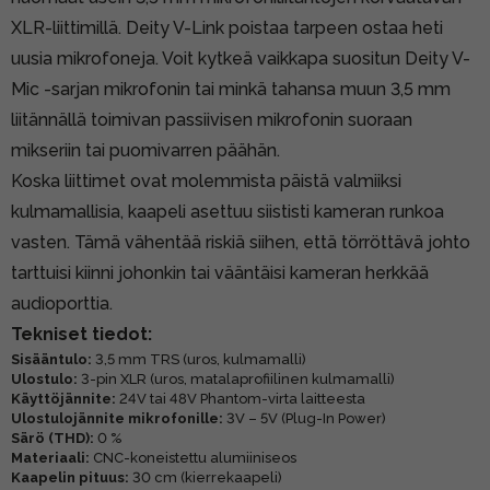
XLR-liittimillä. Deity V-Link poistaa tarpeen ostaa heti
uusia mikrofoneja. Voit kytkeä vaikkapa suositun Deity V-
Mic -sarjan mikrofonin tai minkä tahansa muun 3,5 mm
liitännällä toimivan passiivisen mikrofonin suoraan
mikseriin tai puomivarren päähän.
Koska liittimet ovat molemmista päistä valmiiksi
kulmamallisia, kaapeli asettuu siististi kameran runkoa
vasten. Tämä vähentää riskiä siihen, että törröttävä johto
tarttuisi kiinni johonkin tai vääntäisi kameran herkkää
audioporttia.
Tekniset tiedot:
Sisääntulo:
3,5 mm TRS (uros, kulmamalli)
Ulostulo:
3-pin XLR (uros, matalaprofiilinen kulmamalli)
Käyttöjännite:
24V tai 48V Phantom-virta laitteesta
Ulostulojännite mikrofonille:
3V – 5V (Plug-In Power)
Särö (THD):
0 %
Materiaali:
CNC-koneistettu alumiiniseos
Kaapelin pituus:
30 cm (kierrekaapeli)