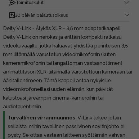
Toimituskulut:
30 päivän palautusoikeus
Deity V-Link - Älykäs XLR - 3,5 mm adapterikaapeli
Deity V-Link on nerokas ja erittäin kompakti ratkaisu
videokuvaajille, jotka haluavat yhdistää perinteisen 3,5
mm liitännällä varustetun videomikrofonin (kuten
kameramikrofonin tai langattoman vastaanottimen)
ammattitason XLR-liitännällä varustettuun kameraan tai
äänitallentimeen. Tämä kaapeli antaa nykyisille
videomikrofoneillesi uuden elämän, kun päivität
kalustoasi järeämpiin cinema-kameroihin tai
audiotallentimiin.
Turvallinen virranmuunnos:
V-Link tekee jotain
sellaista, mihin tavallinen passiivinen sovitinjohto ei
pysty. Se ottaa vastaan laitteen syöttämän vahvan