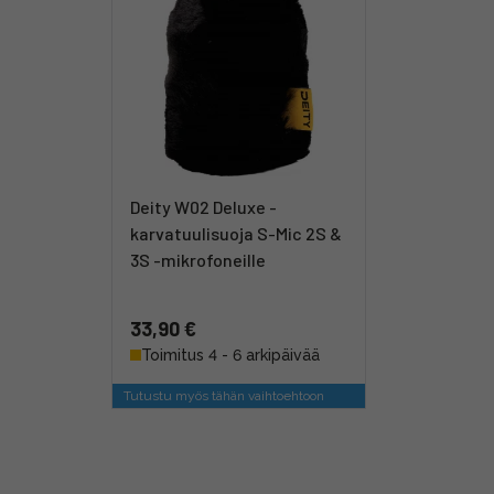
Deity W02 Deluxe -
karvatuulisuoja S-Mic 2S &
3S -mikrofoneille
33,90 €
Toimitus 4 - 6 arkipäivää
Tutustu myös tähän vaihtoehtoon