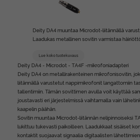
Deity DA4 muuntaa Microdot-liitännällä varuste
Laadukas metallinen sovitin varmistaa häiriöttö
Lue koko tuotekuvaus
Deity DA4 - Microdot - TA4F -mikrofoniadapteri
Deity DA4 on metallirakenteinen mikrofonisovitin, jo
liitännällä varustetut nappimikrofonit langattomiin tas
tallentimiin. Tämän sovittimen avulla voit käyttää 
joustavasti eri järjestelmissä vaihtamalla vain lähetin
kaapelin päähän.
Sovitin muuntaa Microdot-liitännän nelipinnoiseksi TA4
lukittuu tukevasti paikoilleen. Laadukkaat sisäiset k
kontaktit suojaavat signaalia digitaalisten lähettimie