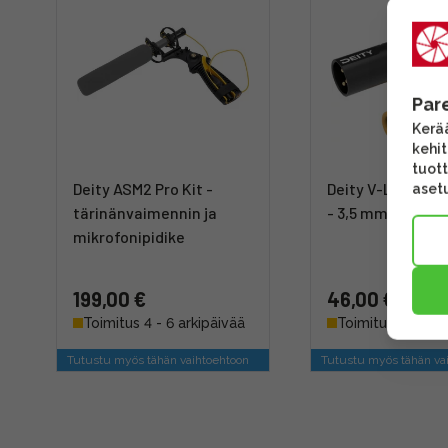
Par
Kerää
kehi
tuott
Deity ASM2 Pro Kit -
Deity V-Link - Äl
asetu
tärinänvaimennin ja
- 3,5 mm adapter
mikrofonipidike
199,00 €
46,00 €
Toimitus 4 - 6 arkipäivää
Toimitus 4 - 6 ar
Tutustu myös tähän vaihtoehtoon
Tutustu myös tähän va