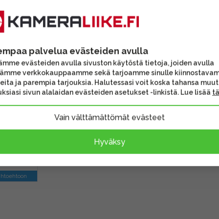
empaa palvelua evästeiden avulla
mme evästeiden avulla sivuston käytöstä tietoja, joiden avulla
tämme verkkokauppaamme sekä tarjoamme sinulle kiinnostava
eita ja parempia tarjouksia. Halutessasi voit koska tahansa muu
ykäs XLR
ksiasi sivun alalaidan evästeiden asetukset -linkistä. Lue lisää
t
ikaapeli
Vain välttämättömät evästeet
Hyväksy
kipäivää
ihtoehtoon