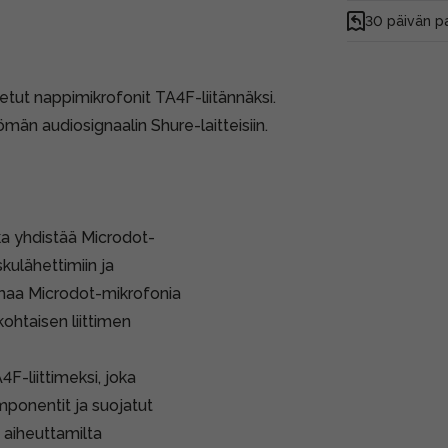
30 päivän p
tut nappimikrofonit TA4F-liitännäksi.
män audiosignaalin Shure-laitteisiin.
ka yhdistää Microdot-
kulähettimiin ja
samaa Microdot-mikrofonia
kohtaisen liittimen
F-liittimeksi, joka
omponentit ja suojatut
n aiheuttamilta