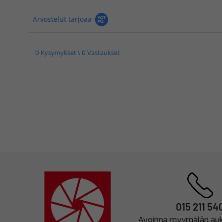
Arvostelut tarjoaa
0 Kysymykset \ 0 Vastaukset
015 211 54
Avoinna myymälän auki