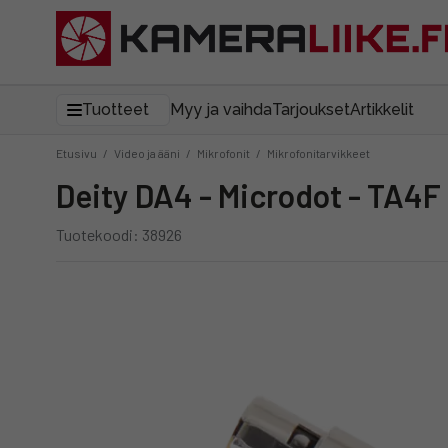
Tuotteet
Myy ja vaihda
Tarjoukset
Artikkelit
Etusivu
/
Video ja ääni
/
Mikrofonit
/
Mikrofonitarvikkeet
Deity DA4 - Microdot - TA4
Tuotekoodi: 38926