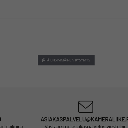
JÄTÄ ENSIMMÄINEN KYSYMYS
0
ASIAKASPALVELU@KAMERALIIKE.F
oloaikoina
Vastaamme asiakaspalvelun viesteihin