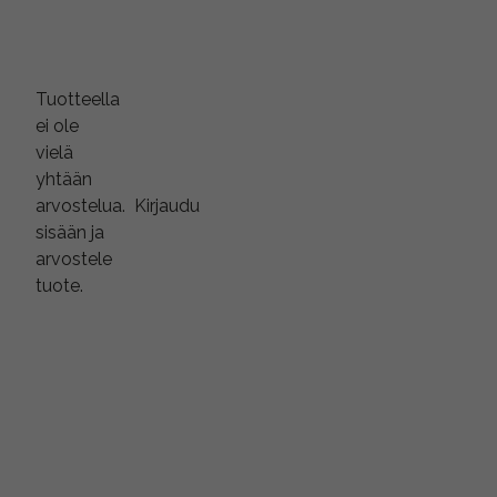
Tuotteella
ei ole
vielä
yhtään
arvostelua.
Kirjaudu
sisään ja
arvostele
tuote.