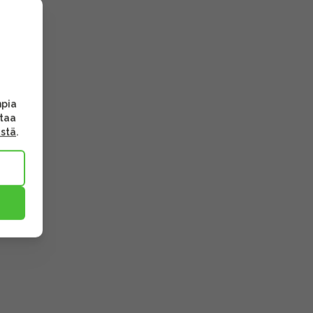
mpia
ttaa
ästä
.