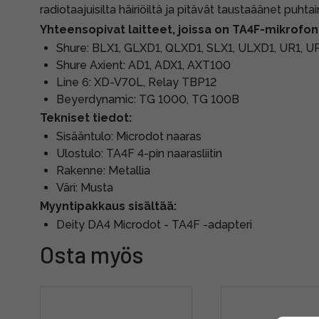
radiotaajuisilta häiriöiltä ja pitävät taustaäänet puhtai
Yhteensopivat laitteet, joissa on TA4F-mikrofoni
Shure: BLX1, GLXD1, QLXD1, SLX1, ULXD1, UR1, 
Shure Axient: AD1, ADX1, AXT100
Line 6: XD-V70L, Relay TBP12
Beyerdynamic: TG 1000, TG 100B
Tekniset tiedot:
Sisääntulo: Microdot naaras
Ulostulo: TA4F 4-pin naarasliitin
Rakenne: Metallia
Väri: Musta
Myyntipakkaus sisältää:
Deity DA4 Microdot - TA4F -adapteri
Osta myös