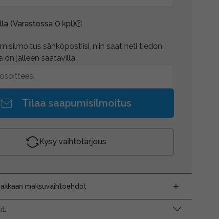
lla
(Varastossa 0 kpl)
isilmoitus sähköpostiisi, niin saat heti tiedon
 on jälleen saatavilla.
Tilaa saapumisilmoitus
Kysy vaihtotarjous
siakkaan maksuvaihtoehdot
t: