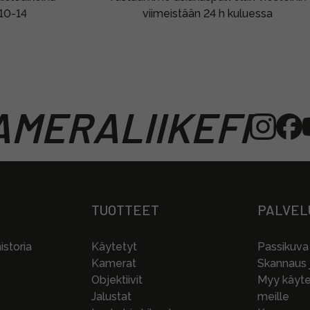
 10-14
viimeistään 24 h kuluessa
MERALIIKEFI
TUOTTEET
PALVEL
storia
Käytetyt
Passikuva
Kamerat
Skannaus j
Objektiivit
Myy käytet
Jalustat
meille