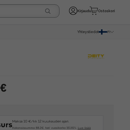
Kirjaudu
Ostoskori
Yhteystiedot
FI
 €
Maksa 10 €/kk 12 kuukauden ajan.
Kokonaissumma 88.2€, tod. vuosikorko 151.81%.
Lue lisää