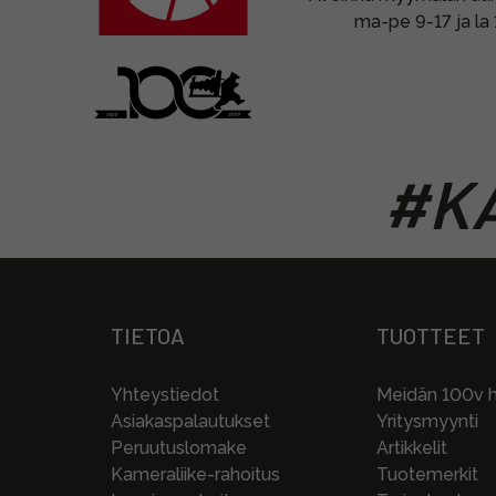
ma-pe 9-17 ja la
#KA
TIETOA
TUOTTEET
Yhteystiedot
Meidän 100v hi
Asiakaspalautukset
Yritysmyynti
Peruutuslomake
Artikkelit
Kameraliike-rahoitus
Tuotemerkit