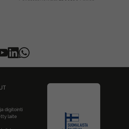
UT
a digitointi
ty laite