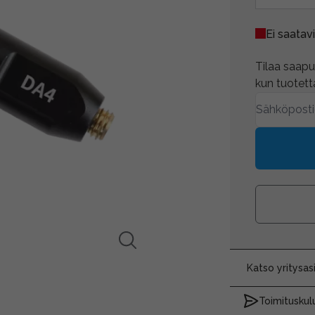
Ei saatavi
Tilaa saapum
kun tuotetta
Katso yritysa
Toimituskulu