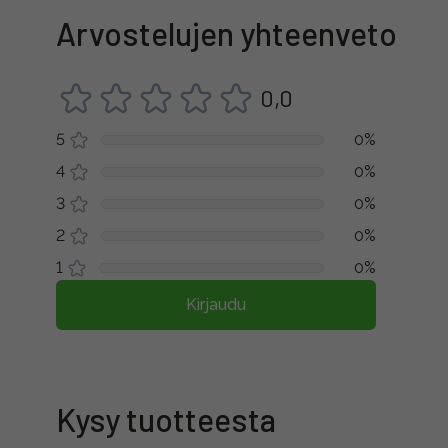
Arvostelujen yhteenveto
0,0
5
0%
4
0%
3
0%
2
0%
1
0%
Kirjaudu
Kysy tuotteesta