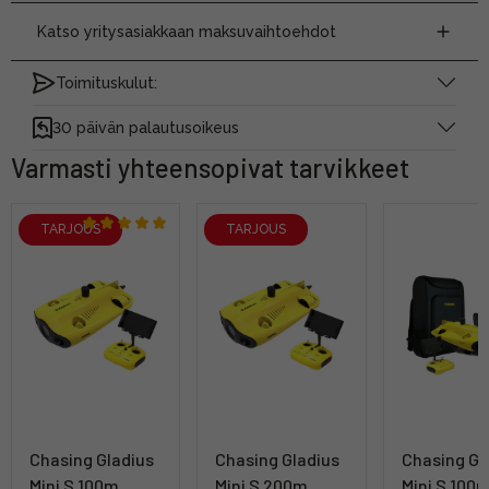
Katso yritysasiakkaan maksuvaihtoehdot
Toimituskulut:
30 päivän palautusoikeus
Varmasti yhteensopivat tarvikkeet
TARJOUS
TARJOUS
Chasing Gladius
Chasing Gladius
Chasing Gl
Mini S 100m
Mini S 200m
Mini S 100