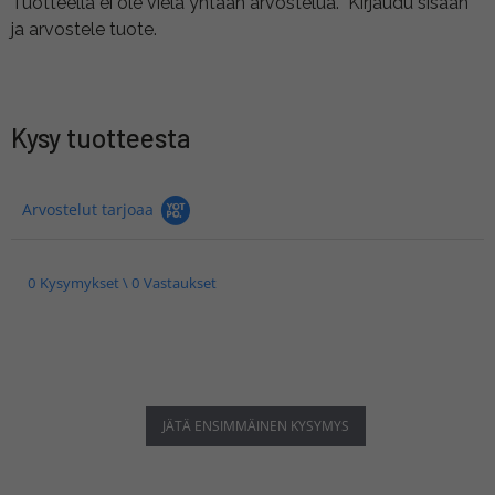
Tuotteella ei ole vielä yhtään arvostelua.
Kirjaudu sisään
ja arvostele tuote.
Kysy tuotteesta
Arvostelut tarjoaa
0 Kysymykset \ 0 Vastaukset
JÄTÄ ENSIMMÄINEN KYSYMYS