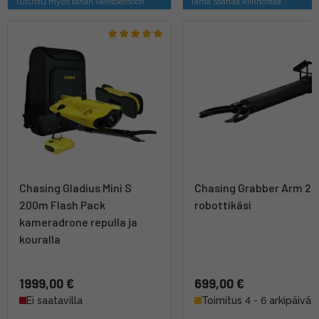
Tutustu myös tähän vaihtoehtoon
Tämä saattaa kiinnostaa
Chasing Gladius Mini S
Chasing Grabber Arm 2 -
200m Flash Pack
robottikäsi
kameradrone repulla ja
kouralla
1999,00 €
699,00 €
Ei saatavilla
Toimitus 4 - 6 arkipäivää