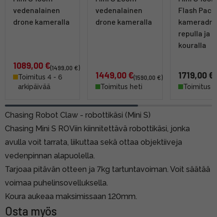
vedenalainen
vedenalainen
Flash Pack
drone kameralla
drone kameralla
kameradro
repulla ja
kouralla
1089,00 €
(1499,00 €)
1449,00 €
1719,00 €
Toimitus 4 - 6
(1590,00 €)
arkipäivää
Toimitus heti
Toimitus h
Chasing Robot Claw - robottikäsi (Mini S)
Chasing Mini S ROViin kiinnitettävä robottikäsi, jonka
avulla voit tarrata, liikuttaa sekä ottaa objektiiveja
vedenpinnan alapuolella.
Tarjoaa pitävän otteen ja 7kg tartuntavoiman. Voit säätää
voimaa puhelinsovelluksella.
Koura aukeaa maksimissaan 120mm.
Osta myös