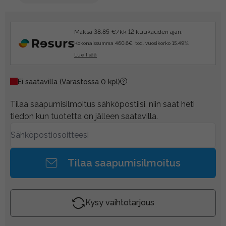
Maksa 38.85 €/kk 12 kuukauden ajan.
Kokonaissumma 460.6€, tod. vuosikorko 15.49%.
Lue lisää
Ei saatavilla
(Varastossa 0 kpl)
Tilaa saapumisilmoitus sähköpostiisi, niin saat heti
tiedon kun tuotetta on jälleen saatavilla.
Tilaa saapumisilmoitus
Kysy vaihtotarjous