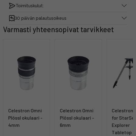
Toimituskulut:
30 päivän palautusoikeus
Varmasti yhteensopivat tarvikkeet
Celestron Omni
Celestron Omni
Celestron 
Plössl okulaari -
Plössl okulaari -
for StarSe
4mm
6mm
Explorer
Tabletop