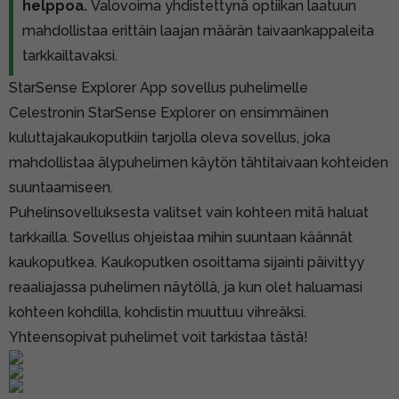
helppoa.
Valovoima yhdistettynä optiikan laatuun
mahdollistaa erittäin laajan määrän taivaankappaleita
tarkkailtavaksi.
StarSense Explorer App sovellus puhelimelle
Celestronin StarSense Explorer on ensimmäinen
kuluttajakaukoputkiin tarjolla oleva sovellus, joka
mahdollistaa älypuhelimen käytön tähtitaivaan kohteiden
suuntaamiseen.
Puhelinsovelluksesta valitset vain kohteen mitä haluat
tarkkailla. Sovellus ohjeistaa mihin suuntaan käännät
kaukoputkea. Kaukoputken osoittama sijainti päivittyy
reaaliajassa puhelimen näytöllä, ja kun olet haluamasi
kohteen kohdilla, kohdistin muuttuu vihreäksi.
Yhteensopivat puhelimet voit tarkistaa tästä!