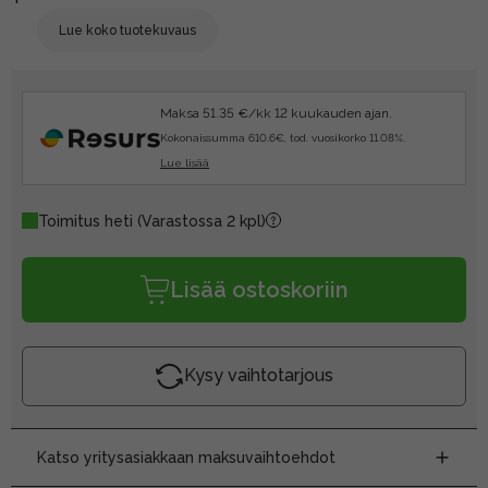
Lue koko tuotekuvaus
Maksa 51.35 €/kk 12 kuukauden ajan.
Kokonaissumma 610.6€, tod. vuosikorko 11.08%.
Lue lisää
Toimitus heti
(Varastossa 2 kpl)
Lisää ostoskoriin
Kysy vaihtotarjous
Katso yritysasiakkaan maksuvaihtoehdot