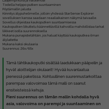
Laajempi kuva ja valotehoa!
Todella helppo putken suuntaaminen
Pöytämallin jalusta
Kiinnitys älypuhelimelle, jolloin yhdessä StarSense Explorer
sovelluksen kanssa saadaan reaaliaikainen näkymä taivaalle.
Sovellus ohjeistaa kaukoputken suuntaamisessa
Kaukoputken liikuttelu käännettävillä kahvoilla mahdollistaa tarkat
liikkeet isolla suurennoksella
Mukana punapistetähtäin, jos haluat käyttää kaukoputkea ilman
älylaitetta
Mukana kaksi okulaaria
Suurennus: 26x/65x
Tämä tähtikaukoputki sisältää laadukkaan pääpeilin ja
hyvät aloittelijan okulaarit! Hyvää kuvanlaatua
pienessä paketissa. Kohtuullinen suurennustarkoittaa
parempaa valovoimaa tämä malli on saanut
ensiteisteissä kehuja.
Pieni suurennus on tämän mallin kohdalla hyvä
asia, valovoima on parempi ja suuntaaminen on