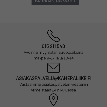
JÄTÄ ENSIMMÄINEN KYSYMYS
015 211 540
Avoinna myymälän aukioloaikoina
ma-pe 9-17 ja la 10-14
ASIAKASPALVELU@KAMERALIIKE.FI
Vastaamme asiakaspalvelun viesteihin
viimeistään 24 h kuluessa