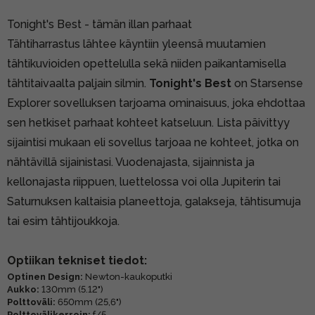
Tonight's Best - tämän illan parhaat
Tähtiharrastus lähtee käyntiin yleensä muutamien
tähtikuvioiden opettelulla sekä niiden paikantamisella
tähtitaivaalta paljain silmin.
Tonight's Best
on Starsense
Explorer sovelluksen tarjoama ominaisuus, joka ehdottaa
sen hetkiset parhaat kohteet katseluun. Lista päivittyy
sijaintisi mukaan eli sovellus tarjoaa ne kohteet, jotka on
nähtävillä sijainistasi. Vuodenajasta, sijainnista ja
kellonajasta riippuen, luettelossa voi olla Jupiterin tai
Saturnuksen kaltaisia planeettoja, galakseja, tähtisumuja
tai esim tähtijoukkoja.
Optiikan tekniset tiedot:
Optinen Design:
Newton-kaukoputki
Aukko:
130mm (5.12")
Polttoväli:
650mm (25,6")
Polttovälikerroin:
f/5