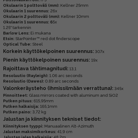
Okulaarin 1 polttoväli (mm):
Kellner 25mm
Okulaarin 1 suurennus:
26x
Okulaarin 2 polttoväli (mm):
Kellner 10mm
Okulaarin 1 suurennus: 6
5x
1.25" tarkennin
Barlow Lens:
Ei mukana
Etsin:
StarPointer™ red dot finderscope
Optical Tube:
Steel
Korkein käyttökelpoinen suurennus:
307x
Pienin käyttökelpoinen suurennus:
19x
Rajoittava tähtimagnitudi:
13,1
Resoluutio (Rayleigh):
1.06 arc seconds
Resoluutio (Dawes):
0.89 arc seconds
Valonkeräysteho (ihmissilmään verrattuna):
345x
Pinnoitteet:
Glass mirrors coated with aluminum and SiO2
Putken pituus:
615,95mm
Putken halkaisija:
165,1mm
Putken paino:
3,72 kg
Jalustan ja kiinnityksen tekniset tiedot:
Kiinnityksen tyyppi:
Manuaalinen Alt-Azimuth
Jalustan maksimikorkeus:
41,9 cm
Jalustan jalan halkaisija:
48,2m