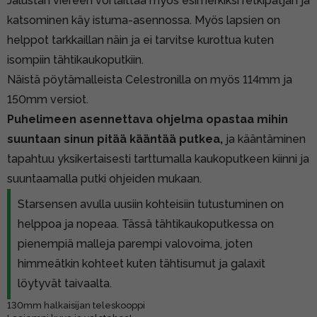
Jalustan viereen voi laittaa myös esimerkiksi retkipatjan ja
katsominen käy istuma-asennossa. Myös lapsien on
helppot tarkkaillan näin ja ei tarvitse kurottua kuten
isompiin tähtikaukoputkiin.
Näistä pöytämalleista Celestronilla on myös 114mm ja
150mm versiot.
Puhelimeen asennettava ohjelma opastaa mihin
suuntaan sinun pitää kääntää putkea,
ja kääntäminen
tapahtuu yksikertaisesti tarttumalla kaukoputkeen kiinni ja
suuntaamalla putki ohjeiden mukaan.
Starsensen avulla uusiin kohteisiin tutustuminen on
helppoa ja nopeaa. Tässä tähtikaukoputkessa on
pienempiä malleja parempi valovoima, joten
himmeätkin kohteet kuten tähtisumut ja galaxit
löytyvät taivaalta.
130mm halkaisijan teleskooppi