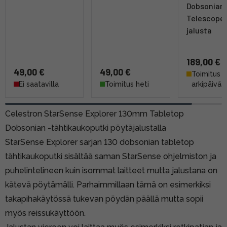
Dobsonian
Telescope 
jalusta
189,00 €
49,00 €
49,00 €
Toimitus 4
Ei saatavilla
Toimitus heti
arkipäivää
Celestron StarSense Explorer 130mm Tabletop
Dobsonian -tähtikaukoputki pöytäjalustalla
StarSense Explorer sarjan 130 dobsonian tabletop
tähtikaukoputki sisältää saman StarSense ohjelmiston ja
puhelintelineen kuin isommat laitteet mutta jalustana on
kätevä pöytämälli. Parhaimmillaan tämä on esimerkiksi
takapihakäytössä tukevan pöydän päällä mutta sopii
myös reissukäyttöön.