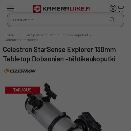
Etusivu
/
Kiikarit ja kaukoputket
/
Tähtikaukoputket
/
Celestron Starsense
Celestron StarSense Explorer 130mm
Tabletop Dobsonian -tähtikaukoputki
TARJOUS