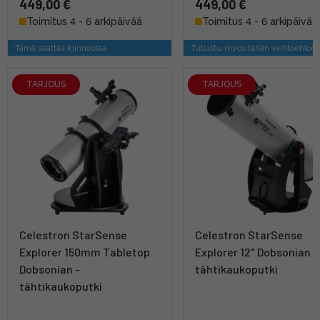
449,00 €
449,00 €
Toimitus 4 - 6 arkipäivää
Toimitus 4 - 6 arkipäivää
Tämä saattaa kiinnostaa
Tutustu myös tähän vaihtoehtoo
TARJOUS
TARJOUS
Celestron StarSense
Celestron StarSense
Explorer 150mm Tabletop
Explorer 12" Dobsonian -
Dobsonian -
tähtikaukoputki
tähtikaukoputki