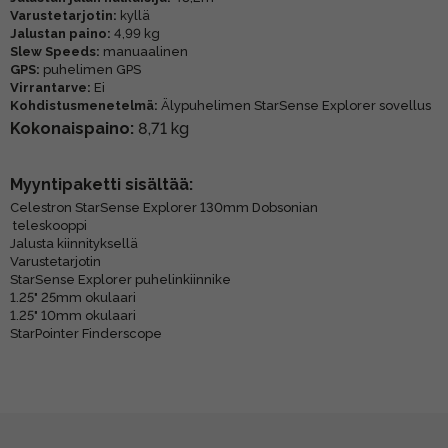
Varustetarjotin:
kyllä
Jalustan paino:
4,99 kg
Slew Speeds:
manuaalinen
GPS:
puhelimen GPS
Virrantarve:
Ei
Kohdistusmenetelmä:
Älypuhelimen StarSense Explorer sovellus
Kokonaispaino:
8,71 kg
Myyntipaketti sisältää:
Celestron StarSense Explorer 130mm Dobsonian
teleskooppi
Jalusta kiinnityksellä
Varustetarjotin
StarSense Explorer puhelinkiinnike
1.25" 25mm okulaari
1.25" 10mm okulaari
StarPointer Finderscope