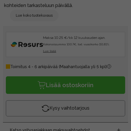
kohteiden tarkasteluun päivällä.
Lue koko tuotekuvaus
Maksa 10.25 €/kk 12 kuukauden ajan.
Kokonaissumma 100.7€, tod. vuosikorko 151.81%.
Lue lisää
Toimitus 4 - 6 arkipäivää
(Maahantuojalla yli 5 kpl)
Lisää ostoskoriin
Kysy vaihtotarjous
Katso yritysasiakkaan maksuvaihtoehdot