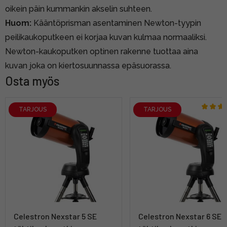
oikein päin kummankin akselin suhteen.
Huom:
Kääntöprisman asentaminen Newton-tyypin
peilikaukoputkeen ei korjaa kuvan kulmaa normaaliksi.
Newton-kaukoputken optinen rakenne tuottaa aina
kuvan joka on kiertosuunnassa epäsuorassa.
Osta myös
TARJOUS
TARJOUS
Celestron Nexstar 5 SE
Celestron Nexstar 6 SE