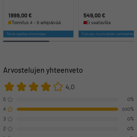
1999,00 €
549,00 €
Toimitus 4 - 6 arkipäivää
Ei saatavilla
Tämä saattaa kiinnostaa
Tutustu myös tähän vaihtoehtoo
Arvostelujen yhteenveto
4,0
5
0%
4
100%
3
0%
2
0%