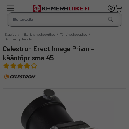
Etusivu
/
Kiikarit ja kaukoputket
/
Tähtikaukoputket
/
Okulaarit ja tarvikkeet
Celestron Erect Image Prism -
kääntöprisma 45