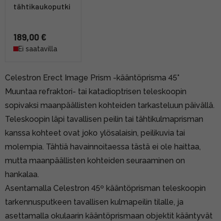
tähtikaukoputki
189,00 €
Ei saatavilla
Celestron Erect Image Prism -kääntöprisma 45°
Muuntaa refraktori- tai katadioptrisen teleskoopin
sopivaksi maanpäällisten kohteiden tarkasteluun päivällä.
Teleskoopin läpi tavallisen peilin tai tähtikulmaprisman
kanssa kohteet ovat joko ylösalaisin, peilikuvia tai
molempia. Tähtiä havainnoitaessa tästä ei ole haittaa,
mutta maanpäällisten kohteiden seuraaminen on
hankalaa.
Asentamalla Celestron 45º kääntöprisman teleskoopin
tarkennusputkeen tavallisen kulmapeilin tilalle, ja
asettamalla okulaarin kääntöprismaan objektit kääntyvät