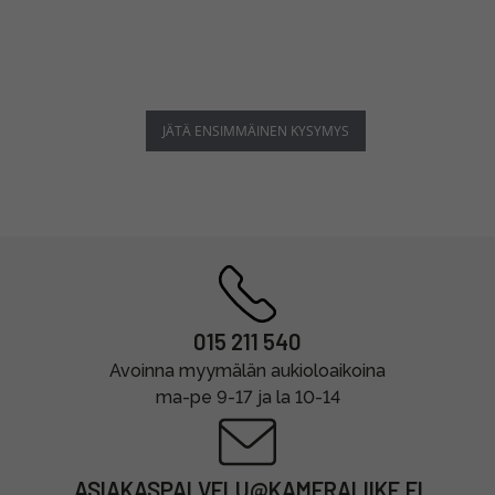
JÄTÄ ENSIMMÄINEN KYSYMYS
015 211 540
Avoinna myymälän aukioloaikoina
ma-pe 9-17 ja la 10-14
ASIAKASPALVELU@KAMERALIIKE.FI