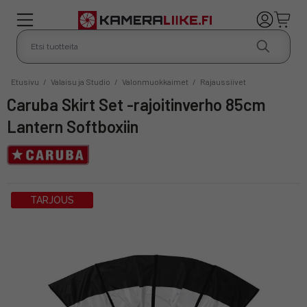
Etusivu
/
Valaisu ja Studio
/
Valonmuokkaimet
/
Rajaussiivet
Caruba Skirt Set -rajoitinverho 85cm
Lantern Softboxiin
TARJOUS