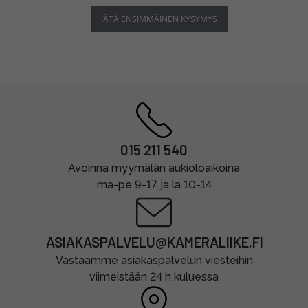
JÄTÄ ENSIMMÄINEN KYSYMYS
015 211 540
Avoinna myymälän aukioloaikoina
ma-pe 9-17 ja la 10-14
ASIAKASPALVELU@KAMERALIIKE.FI
Vastaamme asiakaspalvelun viesteihin
viimeistään 24 h kuluessa