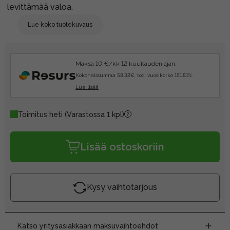
levittämää valoa.
Lue koko tuotekuvaus
Maksa 10 €/kk 12 kuukauden ajan.
Kokonaissumma 58.32€, tod. vuosikorko 151.81%.
Lue lisää
Toimitus heti
(Varastossa 1 kpl)
Lisää ostoskoriin
Kysy vaihtotarjous
Katso yritysasiakkaan maksuvaihtoehdot