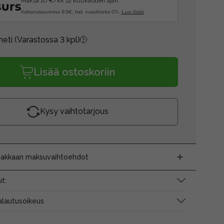
Maksa 10 €/kk 12 kuukauden ajan.
Kokonaissumma 9.9€, tod. vuosikorko 0%.
Lue lisää
heti
(Varastossa 3 kpl)
Lisää ostoskoriin
Kysy vaihtotarjous
siakkaan maksuvaihtoehdot
t:
alautusoikeus