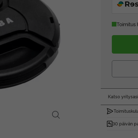
Toimitus 
Katso yritysa
Toimituskulu
30 päivän p