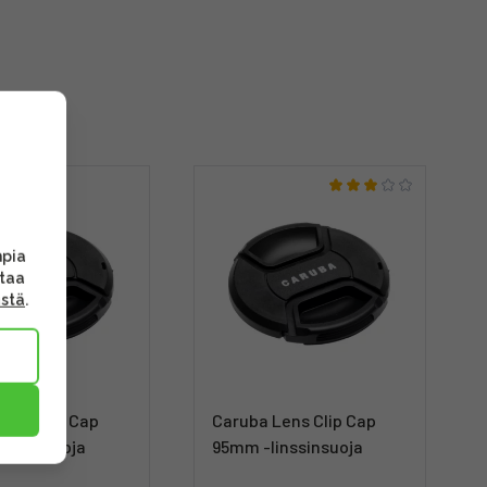
S
mpia
ttaa
ästä
.
Lens Clip Cap
Caruba Lens Clip Cap
inssinsuoja
95mm -linssinsuoja