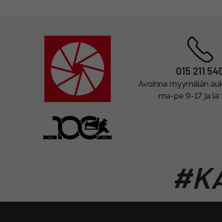
015 211 54
Avoinna myymälän auki
ma-pe 9-17 ja la
#KA