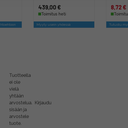
439,00 €
8,72 €
Toimitus heti
Toimitu
ihtoehtoon
Myyty usein yhdessä
Tutustu myö
Tuotteella
ei ole
vielä
yhtään
arvostelua.
Kirjaudu
sisään ja
arvostele
tuote.