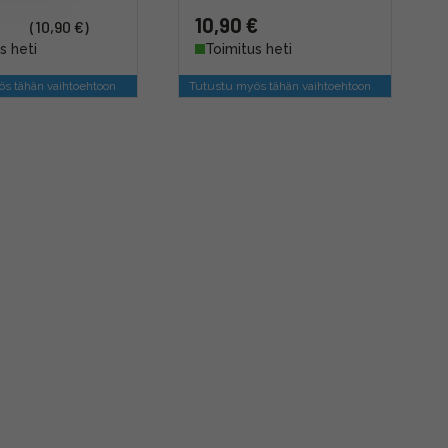
10,90 €
(10,90 €)
s heti
Toimitus heti
s tähän vaihtoehtoon
Tutustu myös tähän vaihtoehtoon