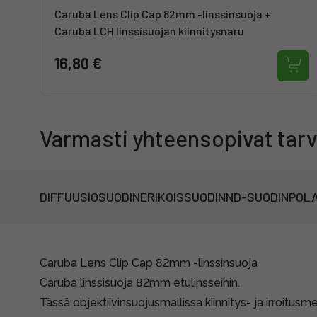
Caruba Lens Clip Cap 82mm -linssinsuoja +
Caruba LCH linssisuojan kiinnitysnaru
16,80 €
Varmasti yhteensopivat tarv
DIFFUUSIOSUODIN
ERIKOISSUODIN
ND-SUODIN
POLA
Caruba Lens Clip Cap 82mm -linssinsuoja
Caruba linssisuoja 82mm etulinsseihin.
Tässä objektiivinsuojusmallissa kiinnitys- ja irroitus