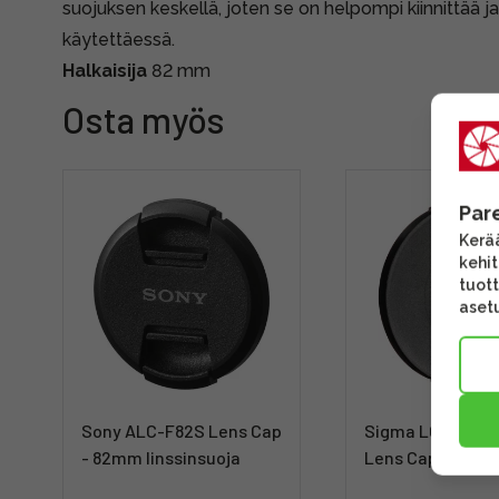
suojuksen keskellä, joten se on helpompi kiinnittää j
käytettäessä.
Halkaisija
82 mm
Osta myös
Par
Kerää
kehi
tuott
asetu
Sony ALC-F82S Lens Cap
Sigma LCF-82 II
- 82mm linssinsuoja
Lens Cap -linssi