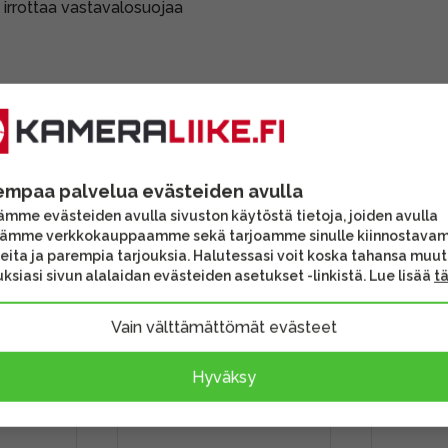
a irrottaa vastavalosuojaa
TARJOU
empaa palvelua evästeiden avulla
mme evästeiden avulla sivuston käytöstä tietoja, joiden avulla
tämme verkkokauppaamme sekä tarjoamme sinulle kiinnostava
eita ja parempia tarjouksia. Halutessasi voit koska tahansa muu
ksiasi sivun alalaidan evästeiden asetukset -linkistä. Lue lisää
t
Vain välttämättömät evästeet
Hyväksy
I 82mm
Fujifilm Fujinon XF 1.4X
Caruba 
nsuoja
WR -telejatke
86mm -l