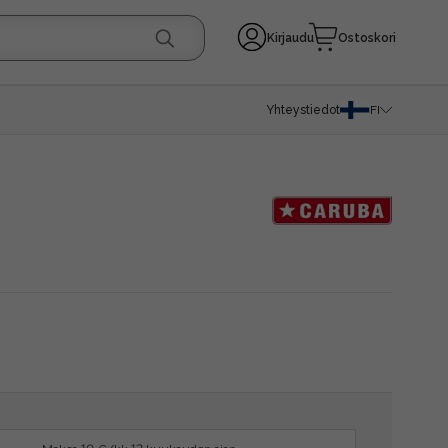
Kirjaudu
Ostoskori
Yhteystiedot
FI