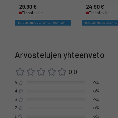
29,90 €
24,90 €
Ei saatavilla
Ei saatavilla
Tutustu myös tähän vaihtoehtoon
Tutustu myös tähän va
Arvostelujen yhteenveto
0,0
5
0%
4
0%
3
0%
2
0%
1
0%