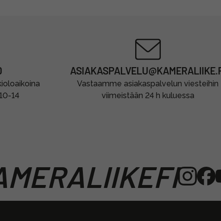
0
ASIAKASPALVELU@KAMERALIIKE.F
oloaikoina
Vastaamme asiakaspalvelun viesteihin
 10-14
viimeistään 24 h kuluessa
MERALIIKEFI