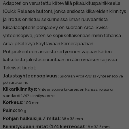
Adapteri on varustettu kätevällä pikalukituspainikkeella
(Quick Release button), jonka ansiosta kiikareiden kiinnitys
ja irrotus onnistuu sekunneissa ilman ruuvaamista.
Kiikariadapterin pohjalevy on suoraan Arca-Swiss-
yhteensopiva, joten se sopii sellaisenaan mihin tahansa
Arca-pikalevyä käyttävään kamerapäähän.
Pohjarakenteen ansiosta siirtyminen vapaan käden
katselusta jalustaseurantaan on äärimmäisen sujuvaa.
Tekniset tiedot:
Jalustayhteensopivuus:
Suoraan Arca-Swiss -yhteensopiva
pohjarakenne
Kiikarikiinnitys:
Yhteensopiva kiikareiden kanssa, joissa on
standardi 1/4? kiinnityskierre
Korkeus:
100 mm
Paino:
90 g
Pohjan halkaisija / mitat:
38 x 38 mm
Kiinnityspään mitat (1/4 kierreosa):
18 x 32,5 mm