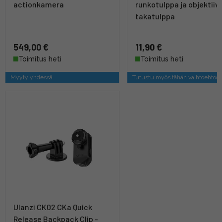
actionkamera
runkotulppa ja objektiiv
takatulppa
549,00 €
11,90 €
Toimitus heti
Toimitus heti
Myyty yhdessä
Tutustu myös tähän vaihtoehtoo
Ulanzi CK02 CKa Quick
Release Backpack Clip -