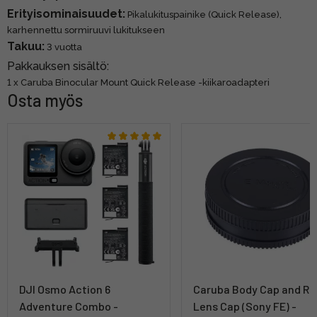
Erityisominaisuudet:
Pikalukituspainike (Quick Release),
karhennettu sormiruuvi lukitukseen
Takuu:
3 vuotta
Pakkauksen sisältö:
1 x Caruba Binocular Mount Quick Release -kiikaroadapteri
Osta myös
DJI Osmo Action 6
Caruba Body Cap and Re
Adventure Combo -
Lens Cap (Sony FE) -