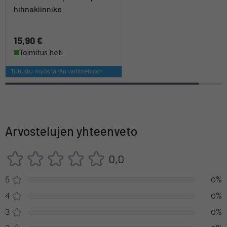
hihnakiinnike
15,90 €
Toimitus heti
Tutustu myös tähän vaihtoehtoon
Arvostelujen yhteenveto
0,0
5
0%
4
0%
3
0%