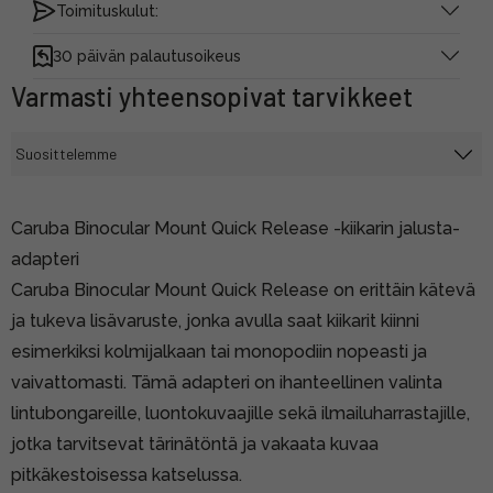
Toimituskulut:
30 päivän palautusoikeus
Varmasti yhteensopivat tarvikkeet
Caruba Binocular Mount Quick Release -kiikarin jalusta-
adapteri
Caruba Binocular Mount Quick Release on erittäin kätevä
ja tukeva lisävaruste, jonka avulla saat kiikarit kiinni
esimerkiksi kolmijalkaan tai monopodiin nopeasti ja
vaivattomasti. Tämä adapteri on ihanteellinen valinta
lintubongareille, luontokuvaajille sekä ilmailuharrastajille,
jotka tarvitsevat tärinätöntä ja vakaata kuvaa
pitkäkestoisessa katselussa.