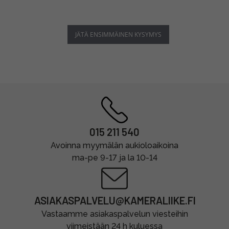
JÄTÄ ENSIMMÄINEN KYSYMYS
015 211 540
Avoinna myymälän aukioloaikoina
ma-pe 9-17 ja la 10-14
ASIAKASPALVELU@KAMERALIIKE.FI
Vastaamme asiakaspalvelun viesteihin
viimeistään 24 h kuluessa