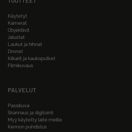
TUOTTEET
Käytetyt
Kamerat
Objektiivit
Jalustat
Laukut ja hihnat
Dronet
Kiikarit ja kaukoputket
Filmikuvaus
PALVELUT
Passikuva
Skannaus ja digitointi
Myy käytetty laite meille
Kennon puhdistus