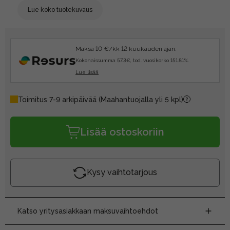
Lue koko tuotekuvaus
Maksa 10 €/kk 12 kuukauden ajan.
Kokonaissumma 57.3€, tod. vuosikorko 151.81%.
Lue lisää
Toimitus 7-9 arkipäivää
(Maahantuojalla yli 5 kpl)
Lisää ostoskoriin
Kysy vaihtotarjous
Katso yritysasiakkaan maksuvaihtoehdot