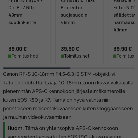
Cir-PL / ND)
Protector
Filter ND2-
49mm
suojasuodin
säädettäv
suodinkierre
49mm
harmaasuo
49mm
39,00 €
39,90 €
39,90 €
Toimitus heti
Toimitus heti
Toimitus h
Canon RF-S 10-18mm F4.5-6.3 IS STM -objektiivi
Tätä on odotettu! Laaja 10-18mm zoom kuvanvakaajalla
pienemmän APS-C kennokoon järjestelmäkameroille
kuten EOS R50 ja R7. Tämä on hyvä valinta niin
perinteiseen maisemakuvaamisen kuten vloggaamiseen
ja muuhun videokuvaamiseen.
Huom.
Tämä on yhtensopiva APS-C kennokoon
kameroiden kanssa kuten EOS R10 - kuva rajautuu