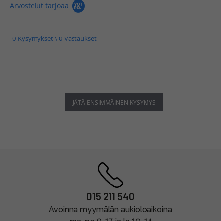
Arvostelut tarjoaa
0 Kysymykset \ 0 Vastaukset
JÄTÄ ENSIMMÄINEN KYSYMYS
015 211 540
Avoinna myymälän aukioloaikoina