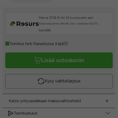
Maksa 37.18 €/kk 12 kuukauden ajan.
Kokonaissumma 440.6€, tod. vuosikorko 16.27%.
Lue lisää
Toimitus heti
(Varastossa 3 kpl)
Lisää ostoskoriin
Kysy vaihtotarjous
Katso yritysasiakkaan maksuvaihtoehdot
Toimituskulut: