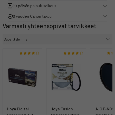
30 päivän palautusoikeus
3 vuoden Canon takuu
Varmasti yhteensopivat tarvikkeet
Hoya Digital
Hoya Fusion
JJC F-NDV
Filter Kit II (UV /
Antistatic Next
Variable N