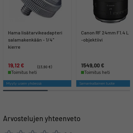
Hama lisätarvikeadapteri
Canon RF 24mm F1.4 L 
salamakenkään - 1/4"
-objektiivi
kierre
19,12 €
1549,00 €
(23,90 €)
Toimitus heti
Toimitus heti
Myyty usein yhdessä
Samankaltainen tuote
Arvostelujen yhteenveto