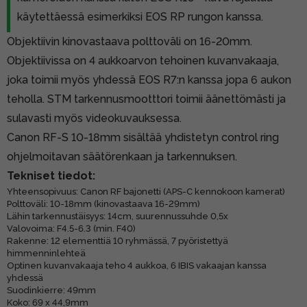
käytettäessä esimerkiksi EOS RP rungon kanssa.
Objektiivin kinovastaava polttoväli on 16-20mm.
Objektiivissa on 4 aukkoarvon tehoinen kuvanvakaaja,
joka toimii myös yhdessä EOS R7:n kanssa jopa 6 aukon
teholla. STM tarkennusmootttori toimii äänettömästi ja
sulavasti myös videokuvauksessa.
Canon RF-S 10-18mm sisältää yhdistetyn control ring
ohjelmoitavan säätörenkaan ja tarkennuksen.
Tekniset tiedot:
Yhteensopivuus: Canon RF bajonetti (APS-C kennokoon kamerat)
Polttoväli: 10-18mm (kinovastaava 16-29mm)
Lähin tarkennustäisyys: 14cm, suurennussuhde 0,5x
Valovoima: F4.5-6.3 (min. F40)
Rakenne: 12 elementtiä 10 ryhmässä, 7 pyöristettyä
himmenninlehteä
Optinen kuvanvakaaja teho 4 aukkoa, 6 IBIS vakaajan kanssa
yhdessä
Suodinkierre: 49mm
Koko: 69 x 44,9mm