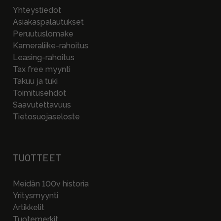
Yhteystiedot
Asiakaspalautukset
Peruutuslomake
Kameraliike-rahoitus
Leasing-rahoitus
Tax free myynti
Takuu ja tuki
Toimitusehdot
Saavutettavuus
Tietosuojaseloste
TUOTTEET
Meidän 100v historia
Yritysmyynti
Artikkelit
Tuotemerkit