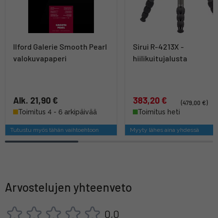
Ilford Galerie Smooth Pearl
Sirui R-4213X -
valokuvapaperi
hiilikuitujalusta
Alk. 21,90 €
383,20 €
(479,00 €)
Toimitus 4 - 6 arkipäivää
Toimitus heti
Tutustu myös tähän vaihtoehtoon
Myyty lähes aina yhdessä
Arvostelujen yhteenveto
0,0