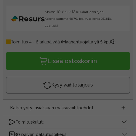
Maksa 10 €/kk 12 kuukauden ajan.
Kokonaissumma 46.7€, tod. vuosikorko 151.81%.
Lue lisää
Toimitus 4 - 6 arkipäivää
(Maahantuojalla yli 5 kpl)
Lisää ostoskoriin
Kysy vaihtotarjous
Katso yritysasiakkaan maksuvaihtoehdot
Toimituskulut:
30 päivän palautusoikeus