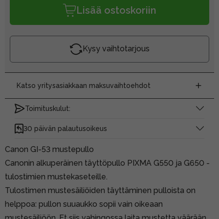
Lisää ostoskoriin
Kysy vaihtotarjous
Katso yritysasiakkaan maksuvaihtoehdot
Toimituskulut:
30 päivän palautusoikeus
Canon GI-53 mustepullo
Canonin alkuperäinen täyttöpullo PIXMA G550 ja G650 -
tulostimien mustekaseteille.
Tulostimen mustesäiliöiden täyttäminen pulloista on
helppoa: pullon suuaukko sopii vain oikeaan
mustesäiliöön. Et siis vahingossa laita mustetta väärään