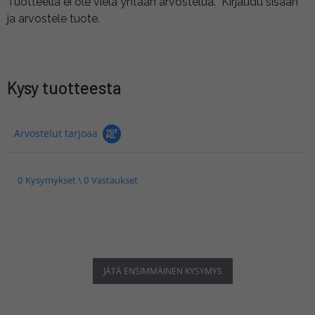
Tuotteella ei ole vielä yhtään arvostelua.
Kirjaudu sisään
ja arvostele tuote.
Kysy tuotteesta
Arvostelut tarjoaa
0 Kysymykset \ 0 Vastaukset
JÄTÄ ENSIMMÄINEN KYSYMYS