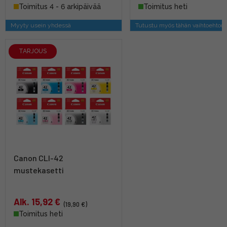
Toimitus 4 - 6 arkipäivää
Toimitus heti
Myyty usein yhdessä
Tutustu myös tähän vaihtoehtoo
TARJOUS
Canon CLI-42
mustekasetti
Alk. 15,92 €
(19,90 €)
Toimitus heti