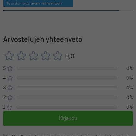
Tutustu myös tähän vaihtoehtoon
Arvostelujen yhteenveto
0,0
5
0%
4
0%
3
0%
2
0%
1
0%
Kirjaudu