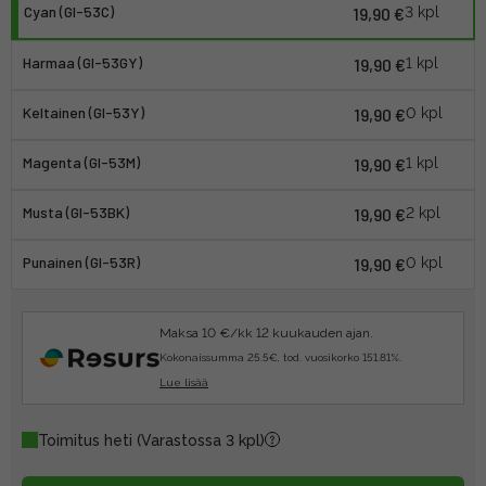
Cyan (GI-53C)
19,90 €
3 kpl
Harmaa (GI-53GY)
19,90 €
1 kpl
Keltainen (GI-53Y)
19,90 €
0 kpl
Magenta (GI-53M)
19,90 €
1 kpl
Musta (GI-53BK)
19,90 €
2 kpl
Punainen (GI-53R)
19,90 €
0 kpl
Maksa 10 €/kk 12 kuukauden ajan.
Kokonaissumma 25.5€, tod. vuosikorko 151.81%.
Lue lisää
Toimitus heti
(Varastossa 3 kpl)