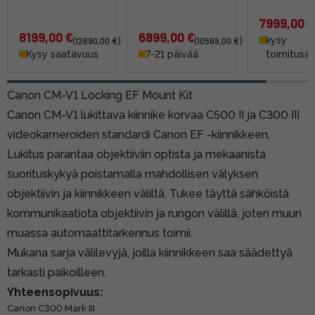
7999,00 €
8199,00 €
6899,00 €
kysy
(12690,00 €)
(10569,00 €)
Kysy saatavuus
7-21 päivää
toimitusai
Canon CM-V1 Locking EF Mount Kit
Canon CM-V1 lukittava kiinnike korvaa C500 II ja C300 III
videokameroiden standardi Canon EF -kiinnikkeen.
Lukitus parantaa objektiiviin optista ja mekaanista
suorituskykyä poistamalla mahdollisen välyksen
objektiivin ja kiinnikkeen väliltä. Tukee täyttä sähköistä
kommunikaatiota objektiivin ja rungon välillä, joten muun
muassa automaattitarkennus toimii.
Mukana sarja välilevyjä, joilla kiinnikkeen saa säädettyä
tarkasti paikoilleen.
Yhteensopivuus:
Canon C300 Mark III