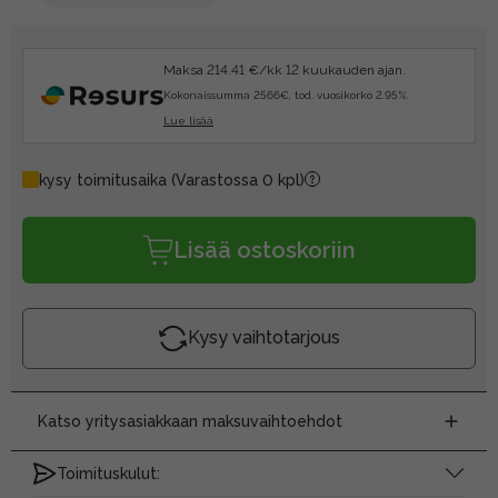
Maksa 214.41 €/kk 12 kuukauden ajan.
Kokonaissumma 2566€, tod. vuosikorko 2.95%.
Lue lisää
kysy toimitusaika
(Varastossa 0 kpl)
Lisää ostoskoriin
Kysy vaihtotarjous
Katso yritysasiakkaan maksuvaihtoehdot
Toimituskulut: