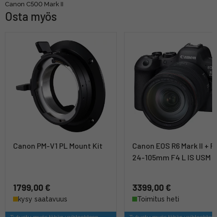
Canon C500 Mark II
Osta myös
Canon PM-V1 PL Mount Kit
Canon EOS R6 Mark II + R
24-105mm F4 L IS USM K
1799,00 €
3399,00 €
kysy saatavuus
Toimitus heti
Tutustu myös tähän vaihtoehtoon
Tutustu myös tähän vaihtoehtoo