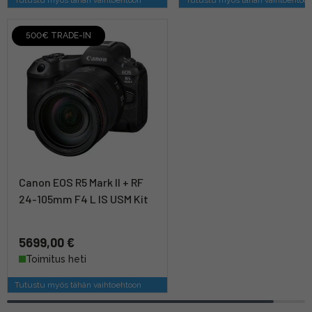
500€ TRADE-IN
Canon EOS R5 Mark II + RF
24-105mm F4 L IS USM Kit
5699,00 €
Toimitus heti
Tutustu myös tähän vaihtoehtoon