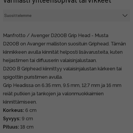
Manfrotto / Avenger D200B Grip Head - Musta
D200B on Avanger malliston suosituin Griphead. Tämän
kiinnikkeen avulla kiinnität helposti lisävarusteita, kuten
heijastimen tai diffuuserin valaisinjalustaan.
D200 B Griphead kiinnittyy valaisinjalustan kärkeen tai
spigottiin puristimen avulla.
Grip Headissa on 6.35 mm, 9.5 mm, 12.7 mm ja 16 mm
reiät putkien ja tankojen ja valonmuokkaimien
kiinnittämiseen.
Korkeus:
6 cm
Syvyys:
9 cm
Pituus:
18 cm