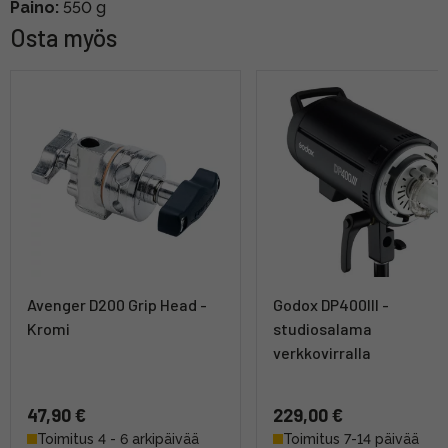
Paino:
550 g
Osta myös
Avenger D200 Grip Head -
Godox DP400III -
Kromi
studiosalama
verkkovirralla
47,90 €
229,00 €
Toimitus 4 - 6 arkipäivää
Toimitus 7-14 päivää