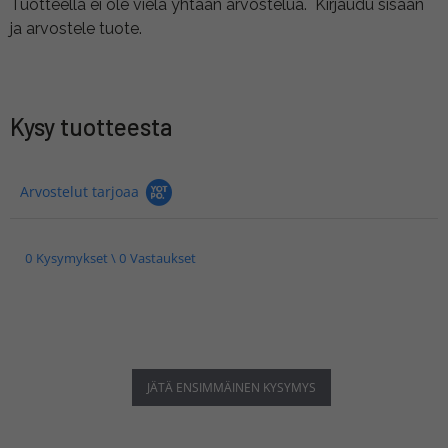
Tuotteella ei ole vielä yhtään arvostelua.
Kirjaudu sisään
ja arvostele tuote.
Kysy tuotteesta
Arvostelut tarjoaa
0 Kysymykset \ 0 Vastaukset
JÄTÄ ENSIMMÄINEN KYSYMYS