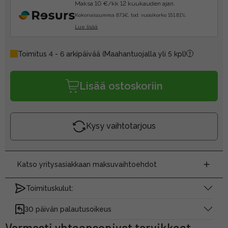
Maksa 10 €/kk 12 kuukauden ajan.
Kokonaissumma 87.1€, tod. vuosikorko 151.81%.
Lue lisää
Toimitus 4 - 6 arkipäivää
(Maahantuojalla yli 5 kpl)
Lisää ostoskoriin
Kysy vaihtotarjous
Katso yritysasiakkaan maksuvaihtoehdot
Toimituskulut:
30 päivän palautusoikeus
Varmasti yhteensopivat tarvikkeet