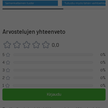
Samankaltainen tuote
Tutustu myös tähän vaihtoehtoo
Arvostelujen yhteenveto
0,0
5
0%
4
0%
3
0%
2
0%
1
0%
Kirjaudu