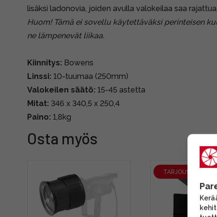
lisäksi ladonovia, joiden avulla valokeilaa saa rajattua
Huom! Tämä ei sovellu käytettäväksi perinteisen ku
ne lämpenevät liikaa.
Kiinnitys:
Bowens
Linssi:
10-tuumaa (250mm)
Valokeilen säätö:
15-45 astetta
Mitat:
346 x 340,5 x 250,4
Paino:
1,8kg
Osta myös
TARJOUS
Par
Kerää
kehi