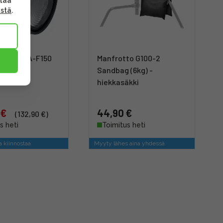
ttaa
ästä
.
g 4246 RA-F150
Manfrotto G100-2
 Lens
Sandbag (6kg) -
hiekkasäkki
 €
44,90 €
(132,90 €)
s heti
Toimitus heti
a kiinnostaa
Myyty lähes aina yhdessä