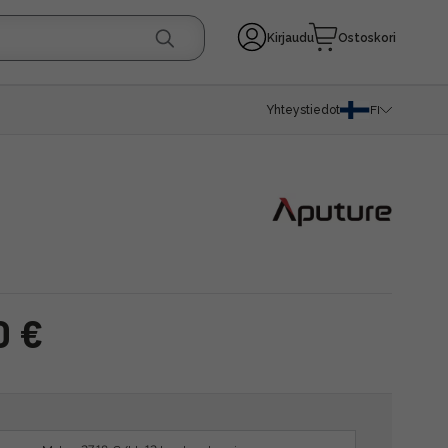
Kirjaudu
Ostoskori
Yhteystiedot
FI
0 €