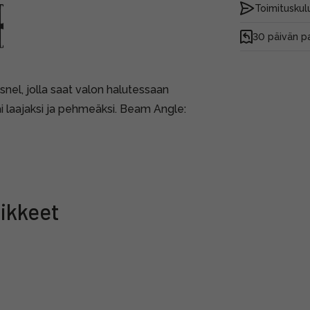
Toimituskulu
30 päivän p
nel, jolla saat valon halutessaan
i laajaksi ja pehmeäksi. Beam Angle:
ikkeet