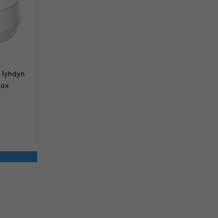
 lyhdyn
box
a