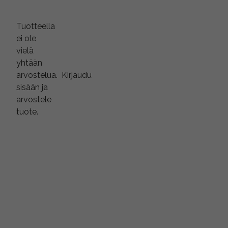
Tuotteella
ei ole
vielä
yhtään
arvostelua.
Kirjaudu
sisään ja
arvostele
tuote.