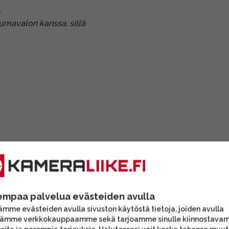
.
umavalon kanssa, sillä
TARJOU
empaa palvelua evästeiden avulla
mme evästeiden avulla sivuston käytöstä tietoja, joiden avulla
tämme verkkokauppaamme sekä tarjoamme sinulle kiinnostava