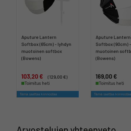
Aputure Lantern
Aputure Lantern
Softbox (65cm) - lyhdyn
Softbox (90cm) -
muotoinen softbox
muotoinen soft
(Bowens)
(Bowens)
103,20 €
169,00 €
(129,00 €)
Toimitus heti
Toimitus heti
Tämä saattaa kiinnostaa
Tämä saattaa kiinnosta
Arvostelujen yhteenveto