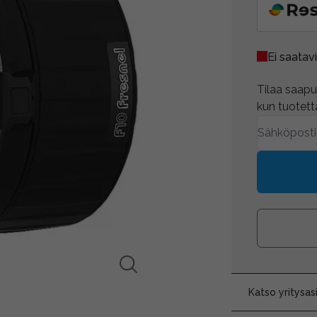
Ei saatavi
Tilaa saapum
kun tuotetta
Katso yritysa