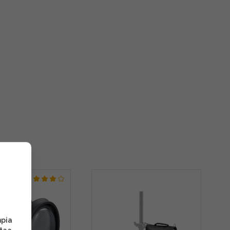
S
mpia