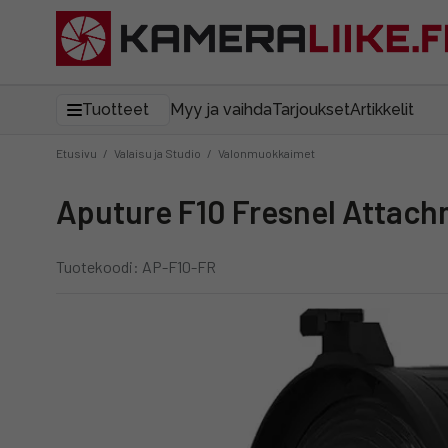
Tuotteet
Myy ja vaihda
Tarjoukset
Artikkelit
Etusivu
/
Valaisu ja Studio
/
Valonmuokkaimet
Aputure F10 Fresnel Attac
Tuotekoodi: AP-F10-FR