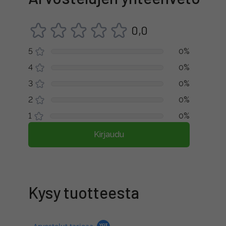
0,0
5
0%
4
0%
3
0%
2
0%
1
0%
Kirjaudu
Kysy tuotteesta