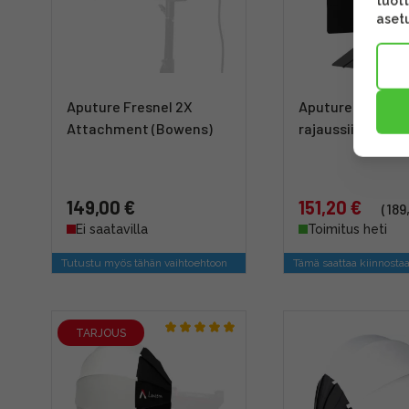
tuott
asetu
Aputure Fresnel 2X
Aputure F10 Barn
Attachment (Bowens)
rajaussiivet
149,00 €
151,20 €
(189
Ei saatavilla
Toimitus heti
Tutustu myös tähän vaihtoehtoon
Tämä saattaa kiinnosta
TARJOUS