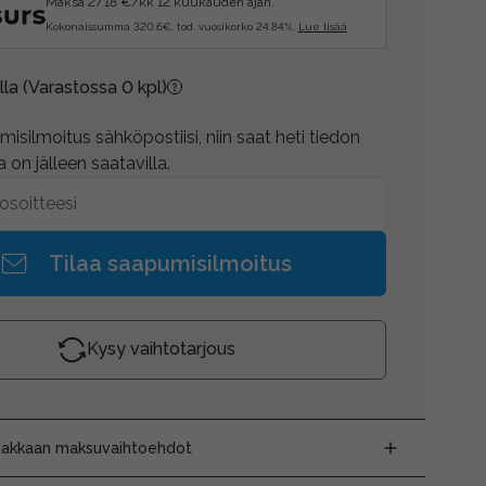
Maksa 27.18 €/kk 12 kuukauden ajan.
Kokonaissumma 320.6€, tod. vuosikorko 24.84%.
Lue lisää
lla
(Varastossa 0 kpl)
isilmoitus sähköpostiisi, niin saat heti tiedon
 on jälleen saatavilla.
Tilaa saapumisilmoitus
Kysy vaihtotarjous
siakkaan maksuvaihtoehdot