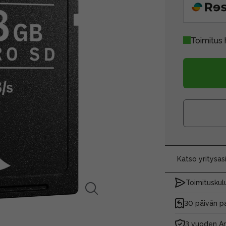
Toimitus 
Katso yritysa
Toimituskulu
30 päivän p
3 vuoden An