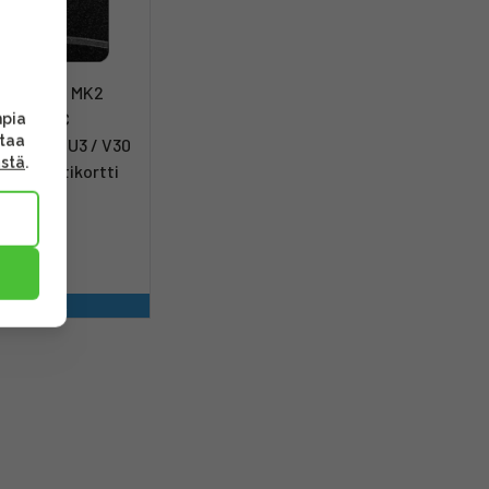
rd AV PRO MK2
icroSDXC
mpia
ttaa
) UHS-I (U3 / V30
ästä
.
10) -muistikortti
€
s heti
a kiinnostaa