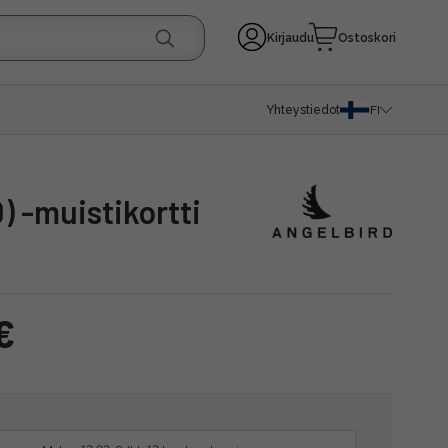
Kirjaudu
Ostoskori
Yhteystiedot
FI
) -muistikortti
€