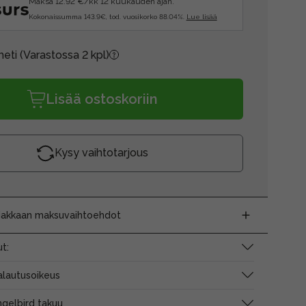
Maksa 12.92 €/kk 12 kuukauden ajan.
Kokonaissumma 143.9€, tod. vuosikorko 88.04%.
Lue lisää
heti
(Varastossa 2 kpl)
Lisää ostoskoriin
Kysy vaihtotarjous
siakkaan maksuvaihtoehdot
t:
alautusoikeus
gelbird takuu