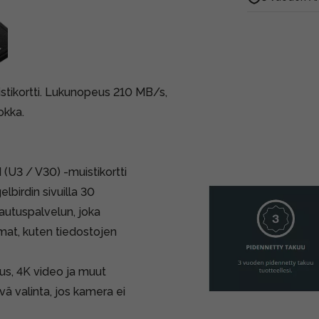
tikortti. Lukunopeus 210 MB/s,
okka.
U3 / V30) -muistikortti
lbirdin sivuilla
30
lautuspalvelun, joka
mat, kuten tiedostojen
us, 4K video ja muut
yvä valinta, jos kamera ei