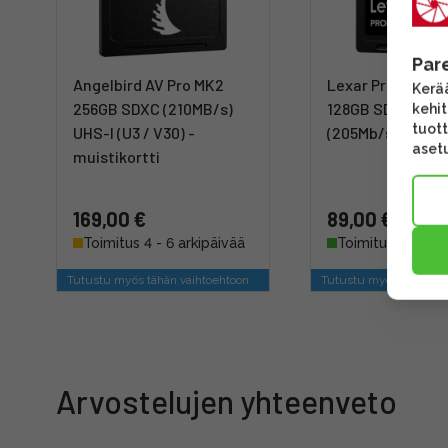
Par
Angelbird AV Pro MK2
Lexar Pro Silver 
Kerää
256GB SDXC (210MB/s)
128GB SDXC UHS
kehi
tuott
UHS-I (U3 / V30) -
(205Mb/s) -muist
asetu
muistikortti
169,00 €
89,00 €
Toimitus 4 - 6 arkipäivää
Toimitus heti
Tutustu myös tähän vaihtoehtoon
Tutustu myös tähän va
Arvostelujen yhteenveto