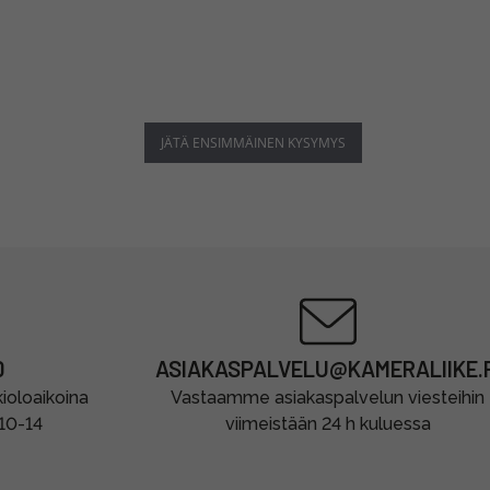
JÄTÄ ENSIMMÄINEN KYSYMYS
0
ASIAKASPALVELU@KAMERALIIKE.F
oloaikoina
Vastaamme asiakaspalvelun viesteihin
 10-14
viimeistään 24 h kuluessa