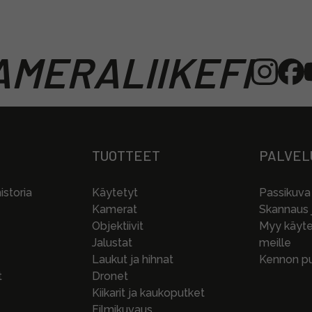
MERALIIKEFI
TUOTTEET
PALVEL
storia
Käytetyt
Passikuva
Kamerat
Skannaus j
Objektiivit
Myy käytet
Jalustat
meille
Laukut ja hihnat
Kennon pu
t
Dronet
Kiikarit ja kaukoputket
Filmikuvaus