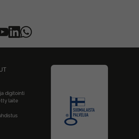
UT
a digitointi
ty laite
hdistus