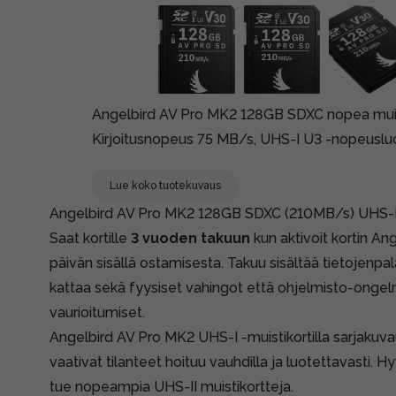
Angelbird AV Pro MK2 128GB SDXC nopea muis
Kirjoitusnopeus 75 MB/s, UHS-I U3 -nopeuslu
Lue koko tuotekuvaus
Angelbird AV Pro MK2 128GB SDXC (210MB/s) UHS-I (
Saat kortille
3 vuoden takuun
kun aktivoit kortin
Ange
päivän sisällä ostamisesta. Takuu sisältää tietojenpa
kattaa sekä fyysiset vahingot että ohjelmisto-ongel
vaurioitumiset.
Angelbird AV Pro MK2 UHS-I -muistikortilla sarjakuva
vaativat tilanteet hoituu vauhdilla ja luotettavasti. H
tue nopeampia UHS-II muistikortteja.