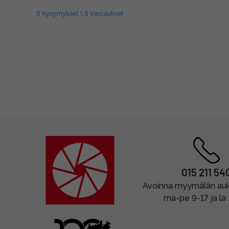
0 Kysymykset \ 0 Vastaukset
015 211 54
Avoinna myymälän auki
ma-pe 9-17 ja la