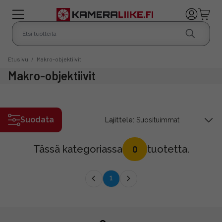
Etusivu
/
Makro-objektiivit
Makro-objektiivit
Suodata
Lajittele:
Tässä kategoriassa
tuotetta.
0
1