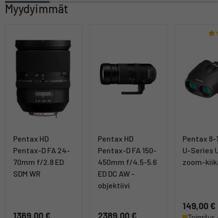
Myydyimmät
Pentax HD
Pentax HD
Pentax 8-
Pentax-D FA 24-
Pentax-D FA 150-
U-Series 
70mm f/2.8 ED
450mm f/4.5-5.6
zoom-kiik
SDM WR
ED DC AW -
objektiivi
149,00 €
1369,00 €
2389,00 €
Toimitus 