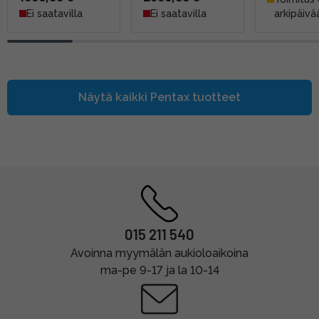
Ei saatavilla
Ei saatavilla
arkipäivä
Näytä kaikki
Pentax
tuotteet
015 211 540
Avoinna myymälän aukioloaikoina
ma-pe 9-17 ja la 10-14