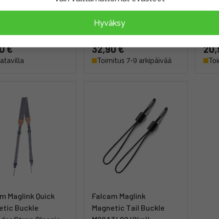
 M00A3801 -
Strap M00A3801B -
Wris
hihna - Harmaa
rannehihna - Sininen
-Sin
Hyväksy
0 €
32,90 €
20,
aatavilla
Toimitus 7-9 arkipäivää
Toi
m Maglink Quick
Falcam Maglink
tic Buckle
Magnetic Tail Buckle