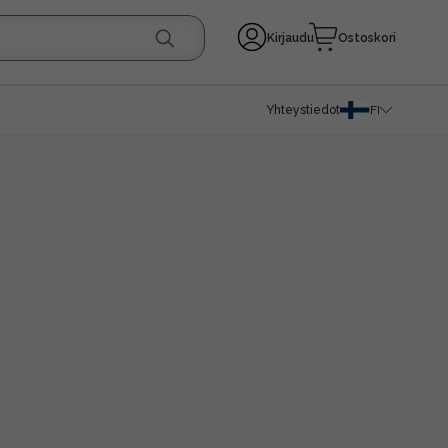
Kirjaudu
Ostoskori
Yhteystiedot
FI