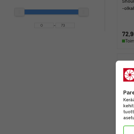
Shoul
-olka
-
72,9
Toim
Par
Kerää
kehi
tuott
asetu
Falca
Magne