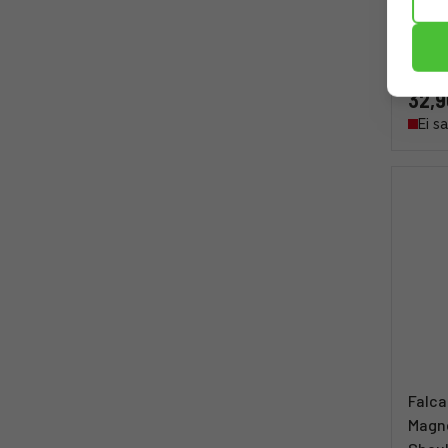
Strap
ranne
32,9
Ei s
Falca
Magne