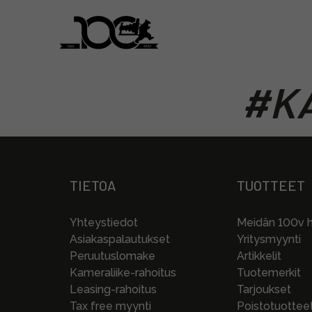
#KA
TIETOA
TUOTTEET
Yhteystiedot
Meidän 100v hi
Asiakaspalautukset
Yritysmyynti
Peruutuslomake
Artikkelit
Kameraliike-rahoitus
Tuotemerkit
Leasing-rahoitus
Tarjoukset
Tax free myynti
Poistotuottee