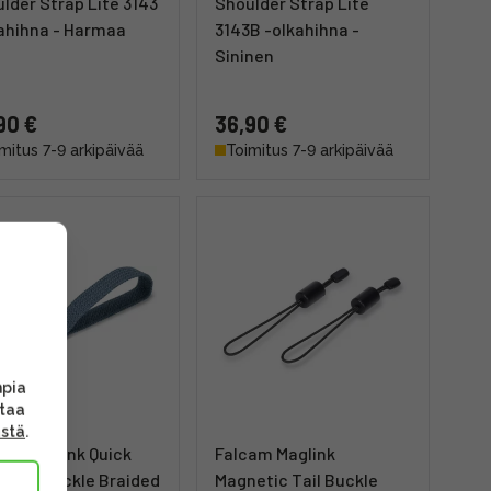
lder Strap Lite 3143
Shoulder Strap Lite
ahihna - Harmaa
3143B -olkahihna -
Sininen
90 €
36,90 €
mitus 7-9 arkipäivää
Toimitus 7-9 arkipäivää
mpia
ttaa
ästä
.
am Maglink Quick
Falcam Maglink
etic Buckle Braided
Magnetic Tail Buckle