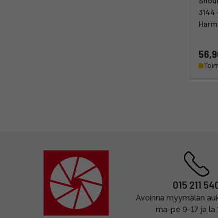
Shoul
3144 
Harm
56,9
Toim
015 211 54
Avoinna myymälän auki
ma-pe 9-17 ja la