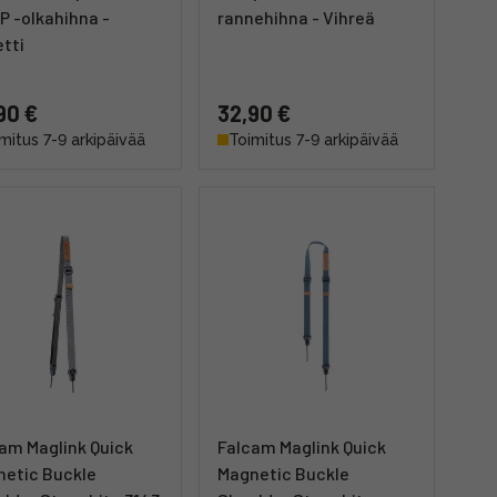
P -olkahihna -
rannehihna - Vihreä
etti
90 €
32,90 €
mitus 7-9 arkipäivää
Toimitus 7-9 arkipäivää
am Maglink Quick
Falcam Maglink Quick
etic Buckle
Magnetic Buckle