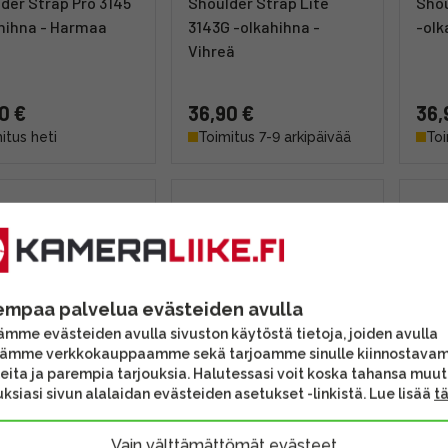
der Strap Pro 3145
Shoulder Strap Lite
Shou
hihna - Harmaa
3143G -olkahihna -
-olk
Vihreä
0 €
36,90 €
36,
itus heti
Toimitus 7-9 arkipäivää
Toi
empaa palvelua evästeiden avulla
mme evästeiden avulla sivuston käytöstä tietoja, joiden avulla
tämme verkkokauppaamme sekä tarjoamme sinulle kiinnostava
eita ja parempia tarjouksia. Halutessasi voit koska tahansa muu
ksiasi sivun alalaidan evästeiden asetukset -linkistä. Lue lisää
t
m Maglink Quick
Falcam Maglink Quick
Falc
tic Buckle Wrist
Magnetic Buckle Wrist
Magn
Vain välttämättömät evästeet