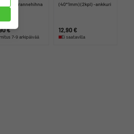
t Strap -rannehihna
(40*1mm) (2kpl) -ankkuri
inen
90 €
12,90 €
mitus 7-9 arkipäivää
Ei saatavilla