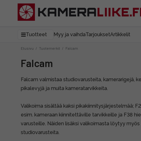
Tuotteet
Myy ja vaihda
Tarjoukset
Artikkelit
Etusivu
/
Tuotemerkit
/
Falcam
Falcam
Falcam valmistaa studiovarusteita, kamerarigejä, ke
pikalevyjä ja muita kameratarvikkeita.
Valikoima sisältää kaksi pikakiinnitysjärjestelmää; 
esim. kameraan kiinnitettäville tarvikkeille ja F38 
varusteille. Näiden lisäksi valikoimasta löytyy myö
studiovarusteita.