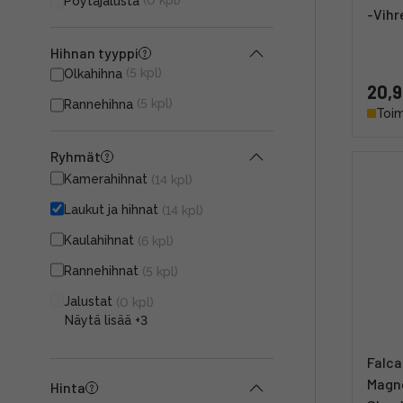
(0 kpl)
Pöytäjalusta
-Vihr
Hihnan tyyppi
(5 kpl)
Olkahihna
20,9
(5 kpl)
Rannehihna
Toim
Ryhmät
Kamerahihnat
(14 kpl)
Laukut ja hihnat
(14 kpl)
Kaulahihnat
(6 kpl)
Rannehihnat
(5 kpl)
Jalustat
(0 kpl)
Näytä lisää
+3
Falca
Magne
Hinta