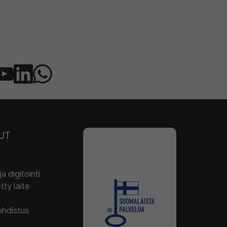
UT
a digitointi
ty laite
hdistus