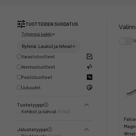
TUOTTEIDEN SUODATUS
Valinn
Tyhjennä kaikki
V
Ryhmä: Laukut ja hihnat
Varastotuotteet
Alennustuotteet
Poistotuotteet
Uutuudet
Tuotetyyppi
(0 kpl)
Kehikot ja kahvat
Falca
Magne
Jalustatyyppi
Wrist