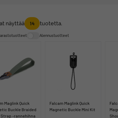
at näyttää
tuotetta.
14
arastotuotteet
Alennustuotteet
m Maglink Quick
Falcam Maglink Quick
Falc
tic Buckle Braided
Magnetic Buckle Mini Kit
Magn
 Strap -rannehihna
Shou