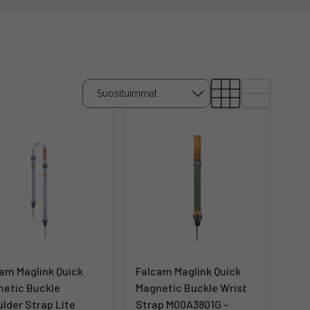
am Maglink Quick
Falcam Maglink Quick
etic Buckle
Magnetic Buckle Wrist
lder Strap Lite
Strap M00A3801G -