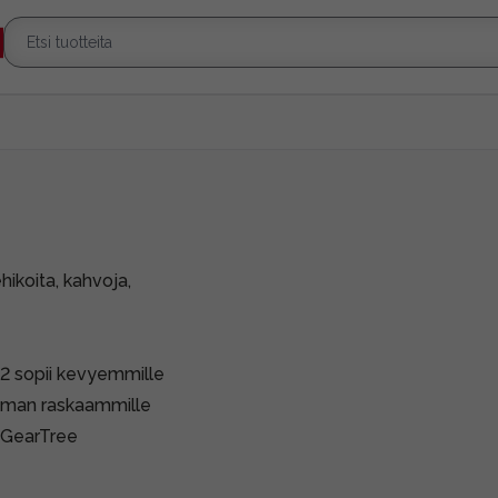
hikoita, kahvoja,
F22 sopii kevyemmille
hieman raskaammille
s GearTree