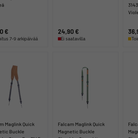
eä
3143
Viol
0 €
24,90 €
36,
itus 7-9 arkipäivää
Ei saatavilla
Toi
m Maglink Quick
Falcam Maglink Quick
Falc
tic Buckle
Magnetic Buckle
Magn