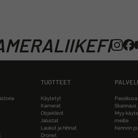
MERALIIKEFI
TUOTTEET
PALVEL
storia
Käytetyt
Passikuva
Kamerat
Skannaus j
Objektiivit
Myy käytet
Jalustat
meille
Laukut ja hihnat
Kennon pu
t
Dronet