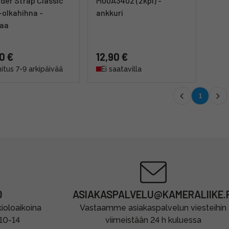
der Strap Classic
M00A3402 (2kpl) -
-olkahihna -
ankkuri
aa
0 €
12,90 €
itus 7-9 arkipäivää
Ei saatavilla
1
0
ASIAKASPALVELU@KAMERALIIKE.F
oloaikoina
Vastaamme asiakaspalvelun viesteihin
 10-14
viimeistään 24 h kuluessa