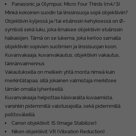
Panasonic ja Olympus: Micro Four Thirds (m4/3)
Minkä kokoinen suodin tai linssinsuoja sopii objektiiviin?
Objektiivin kyljessä ja/tai etulinssin kehyksessä on Ø-
symboli sekä luku, joka ilmaisee objektiivin etulinssin
halkaisijen. Tämä on se lukema, joka kertoo samalla
objektiiviin sopivien suotimien ja linssisuojan koon.
Kuvanvakaaja, kuvanvakautus, objektiivin vakautus,
tärinänvaimennus
Vakautuksella on melkein yhtä monta nimeä kuin
merkintätapaa, sillä jokainen valmistaja merkitsee
tämän omalla lyhenteellä.
Kuvanvakaaja helpottaa käsivaralta kuvaamista,
varsinkin pidemmillä valotusajoilla, sekä pidemmillä
polttoväleillä.
Canon objektiivit: IS (Image Stabilizer)
Nikon objektiivit: VR (Vibration Reduction)