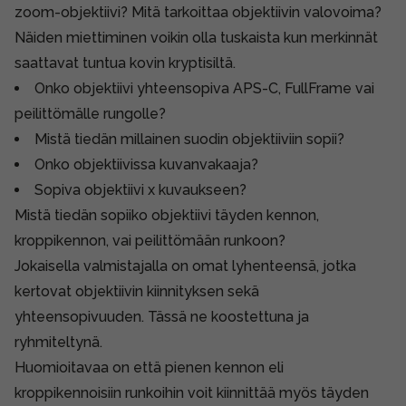
zoom-objektiivi? Mitä tarkoittaa objektiivin valovoima?
Näiden miettiminen voikin olla tuskaista kun merkinnät
saattavat tuntua kovin kryptisiltä.
Onko objektiivi yhteensopiva APS-C, FullFrame vai
peilittömälle rungolle?
Mistä tiedän millainen suodin objektiiviin sopii?
Onko objektiivissa kuvanvakaaja?
Sopiva objektiivi x kuvaukseen?
Mistä tiedän sopiiko objektiivi täyden kennon,
kroppikennon, vai peilittömään runkoon?
Jokaisella valmistajalla on omat lyhenteensä, jotka
kertovat objektiivin kiinnityksen sekä
yhteensopivuuden. Tässä ne koostettuna ja
ryhmiteltynä.
Huomioitavaa on että pienen kennon eli
kroppikennoisiin runkoihin voit kiinnittää myös täyden