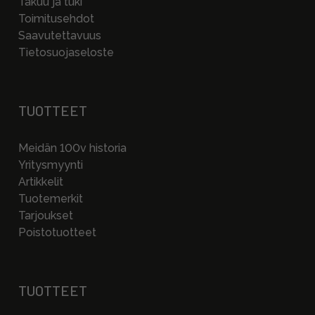
Takuu ja tuki
Toimitusehdot
Saavutettavuus
Tietosuojaseloste
TUOTTEET
Meidän 100v historia
Yritysmyynti
Artikkelit
Tuotemerkit
Tarjoukset
Poistotuotteet
TUOTTEET