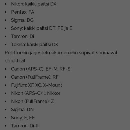
Nikon: kaikki paitsi DX
Pentax: FA
Sigma: DG
Sony: kaikki paitsi DT, FE ja E
Tamron: Di
Tokina: kaikki paitsi DX
Peilittömiin järjestelmäkameroihin sopivat seuraavat
objektiivit
Canon (APS-C): EF-M, RF-S
Canon (FullFrame): RF
Fujifilm: XF, XC, X-Mount
Nikon (APS-C): 1 Nikkor
Nikon (FullFrame): Z
Sigma: DN
Sony: E, FE
Tamron: Di-III