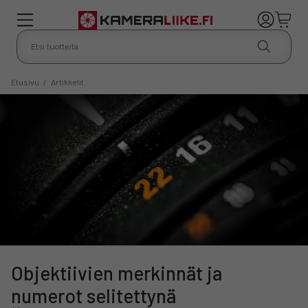
Etusivu
/
Artikkelit
Objektiivien merkinnät ja
numerot selitettynä