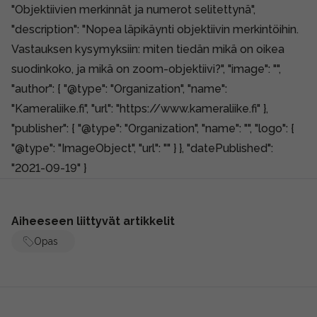
"Objektiivien merkinnät ja numerot selitettynä",
"description": "Nopea läpikäynti objektiivin merkintöihin.
Vastauksen kysymyksiin: miten tiedän mikä on oikea
suodinkoko, ja mikä on zoom-objektiivi?", "image": "",
"author": { "@type": "Organization", "name":
"Kameraliike.fi", "url": "https://www.kameraliike.fi" },
"publisher": { "@type": "Organization", "name": "", "logo": {
"@type": "ImageObject", "url": "" } }, "datePublished":
"2021-09-19" }
Aiheeseen liittyvät artikkelit
Opas