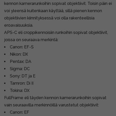
kennon kamerarunkoihin sopivat objektiivit. Toisin päin ei
voi yleensä kuitenkaan käyttää, sillä pienen kennon
objektiivien kiinnityksessä voi olla rakenteellisia
eroavaisuuksia.
APS-C eli croppikennoisiin runkoihin sopivat objektiivit,
joissa on seuraava merkintä:
Canon: EF-S
Nikon: DX
Pentax: DA
Sigma: DC
Sony: DT ja E
Tamron: Di II
Tokina: DX
FullFrame eli täyden kennon kamerarunkoihin sopivat
vain seuraavilla merkinnöillä varustetut objektiivit:
Canon: EF