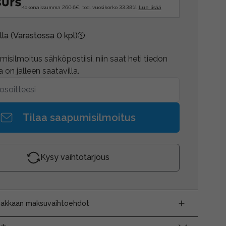
Kokonaissumma 260.6€, tod. vuosikorko 33.38%.
Lue lisää
lla
(Varastossa 0 kpl)
isilmoitus sähköpostiisi, niin saat heti tiedon
 on jälleen saatavilla.
Tilaa saapumisilmoitus
Kysy vaihtotarjous
siakkaan maksuvaihtoehdot