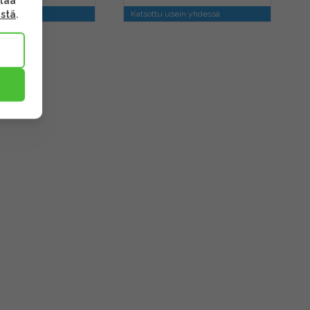
ttaa
ästä
.
nen tuote
Katsottu usein yhdessä