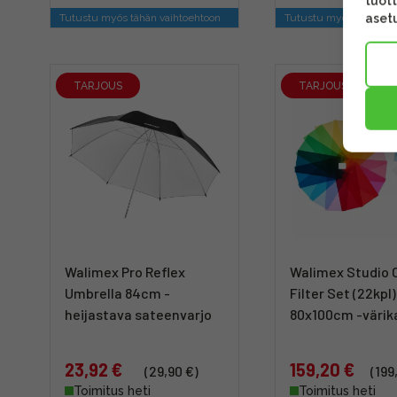
tuott
asetu
Tutustu myös tähän vaihtoehtoon
Tutustu myös tähän va
TARJOUS
TARJOUS
Walimex Pro Reflex
Walimex Studio 
Umbrella 84cm -
Filter Set (22kpl)
heijastava sateenvarjo
80x100cm -värik
23,92 €
159,20 €
(29,90 €)
(199
Toimitus heti
Toimitus heti