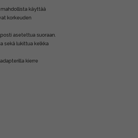
n mahdollista käyttää
avat korkeuden
lposti asetettua suoraan.
ua sekä lukittua kelkka
adapterilla kierre