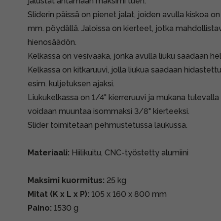
jalustat antamaan maksimi tuen.
Sliderin päissä on pienet jalat, joiden avulla kiskoa o
mm. pöydällä. Jaloissa on kierteet, jotka mahdollist
hienosäädön.
Kelkassa on vesivaaka, jonka avulla liuku saadaan he
Kelkassa on kitkaruuvi, jolla liukua saadaan hidastett
esim. kuljetuksen ajaksi.
Liukukelkassa on 1/4" kierreruuvi ja mukana tulevalla 
voidaan muuntaa isommaksi 3/8" kierteeksi.
Slider toimitetaan pehmustetussa laukussa.
Materiaali:
Hiilikuitu, CNC-työstetty alumiini
Maksimi kuormitus:
25 kg
Mitat (K x L x P):
105 x 160 x 800 mm
Paino:
1530 g