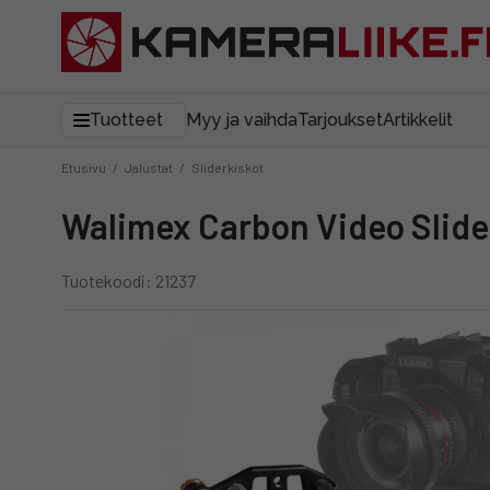
Tuotteet
Myy ja vaihda
Tarjoukset
Artikkelit
Etusivu
/
Jalustat
/
Sliderkiskot
Walimex Carbon Video Slide
Tuotekoodi: 21237