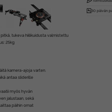
Toimituskulu
30 päivän p
tkä, tukeva hiilikuidusta valmistettu
us: 25kg
äitä kamera-ajoja varten.
kä antaa sliderille
 vaatii myös hyvän
een jalustaan, sekä
 laittaa päihin omat