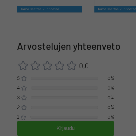
Tämä saattaa kiinnostaa
Tämä saattaa kiinnosta
Arvostelujen yhteenveto
0,0
5
0%
4
0%
3
0%
2
0%
1
0%
Kirjaudu