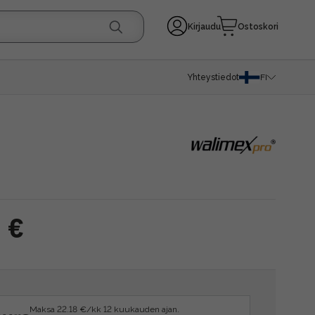
Kirjaudu
Ostoskori
Yhteystiedot
FI
 €
Maksa 22.18 €/kk 12 kuukauden ajan.