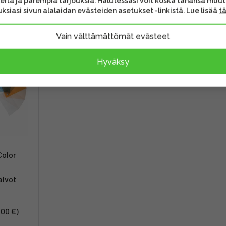
eita ja parempia tarjouksia. Halutessasi voit koska tahansa muu
ksiasi sivun alalaidan evästeiden asetukset -linkistä. Lue lisää
t
ihtoehtoon
Myyty usein yhdessä
Samankaltai
Vain välttämättömät evästeet
Hyväksy
Color
alvot
,00 €)