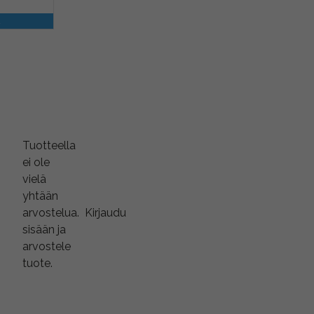
a
Tuotteella
ei ole
vielä
yhtään
arvostelua.
Kirjaudu
sisään ja
arvostele
tuote.