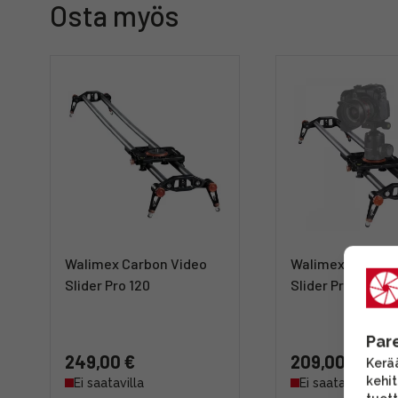
Osta myös
Walimex Carbon Video
Walimex Carbon 
Slider Pro 120
Slider Pro 100
Par
249,00 €
209,00 €
Kerää
kehi
Ei saatavilla
Ei saatavilla