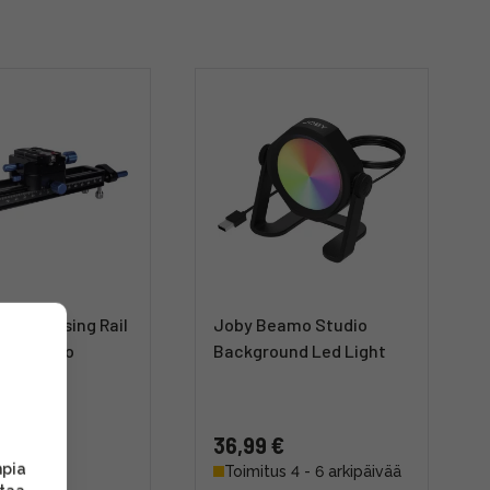
cro Focusing Rail
Joby Beamo Studio
akrokisko
Background Led Light
 €
36,99 €
mpia
s heti
Toimitus 4 - 6 arkipäivää