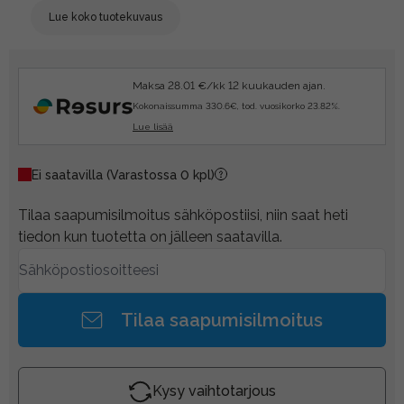
Lue koko tuotekuvaus
Maksa 28.01 €/kk 12 kuukauden ajan.
Kokonaissumma 330.6€, tod. vuosikorko 23.82%.
Lue lisää
Ei saatavilla
(Varastossa 0 kpl)
Tilaa saapumisilmoitus sähköpostiisi, niin saat heti
tiedon kun tuotetta on jälleen saatavilla.
Tilaa saapumisilmoitus
Kysy vaihtotarjous