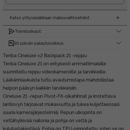
Katso yritysasiakkaan maksuvaihtoehdot
Toimituskulut:
30 päivän palautusoikeus
Tenba Cineluxe v2 Backpack 21 -reppu
Tenba Cineluxe 21 on erityisesti ammattimaisille
suunniteltu reppu videokameroille ja tarvikkeille.
Lääkärinlaukuista tuttu avautumistapa mahdollistaa
helpon pääsyn kaikkiin tarvikkeisiin.
Cineluxe 21 -repun Pivot-Fit-olkahihnat ja irrotettava
lantiovyö tarjoavat mukavuutta ja tukea kuljettaessasi
suuria kamerajärjestelmiä. Repun ulkopinta on
vettähylkivää nailonia ja pohja on vettä ja
kulutustakestävä. Pohja on TPU-pinnoitettu, joten se on