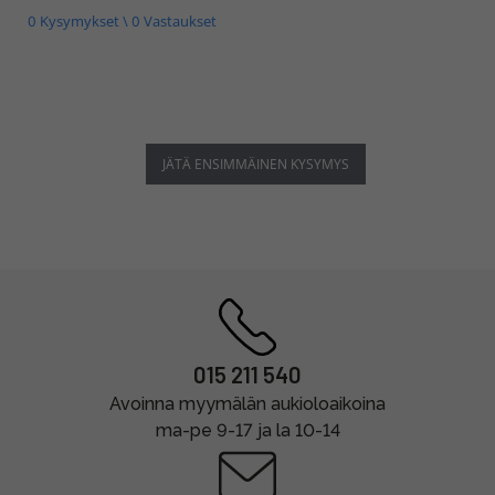
0 Kysymykset \ 0 Vastaukset
JÄTÄ ENSIMMÄINEN KYSYMYS
015 211 540
Avoinna myymälän aukioloaikoina
ma-pe 9-17 ja la 10-14