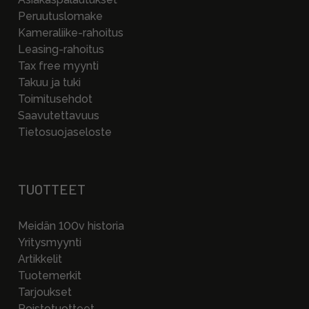
Peruutuslomake
Kameraliike-rahoitus
Leasing-rahoitus
Tax free myynti
Takuu ja tuki
Toimitusehdot
Saavutettavuus
Tietosuojaseloste
TUOTTEET
Meidän 100v historia
Yritysmyynti
Artikkelit
Tuotemerkit
Tarjoukset
Poistotuotteet