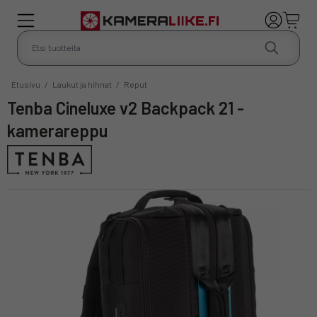
Etusivu
/
Laukut ja hihnat
/
Reput
Tenba Cineluxe v2 Backpack 21 -
kamerareppu