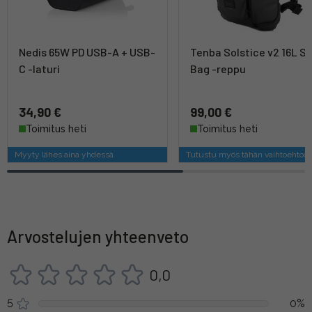
Nedis 65W PD USB-A + USB-
Tenba Solstice v2 16L Sl
C -laturi
Bag -reppu
34,90 €
99,00 €
Toimitus heti
Toimitus heti
Myyty lähes aina yhdessä
Tutustu myös tähän vaihtoehtoo
Arvostelujen yhteenveto
0,0
5
0%