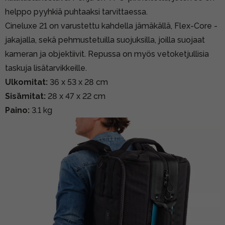
helppo pyyhkiä puhtaaksi tarvittaessa.
Cineluxe 21 on varustettu kahdella jämäkällä, Flex-Core -
jakajalla, sekä pehmustetuilla suojuksilla, joilla suojaat
kameran ja objektiivit. Repussa on myös vetoketjullisia
taskuja lisätarvikkeille.
Ulkomitat:
36 x 53 x 28 cm
Sisämitat:
28 x 47 x 22 cm
Paino:
3.1 kg