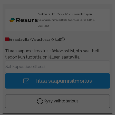
Maksa 68.01 €/kk 12 kuukauden ajan.
Kokonaissumma 810.6€, tod. vuosikorko 8.04%.
Lue lisää
Ei saatavilla
(Varastossa 0 kpl)
Tilaa saapumisilmoitus sähköpostiisi, niin saat heti
tiedon kun tuotetta on jälleen saatavilla.
Tilaa saapumisilmoitus
Kysy vaihtotarjous