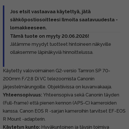
Jos etsit vastaavaa käytettyä, jätä
sähköpostiosoitteesi Ilmoita saatavuudesta -
lomakkeeseen.
Tämä tuote on myyty 20.06.2026!
Jätämme myydyt tuotteet hintoineen näkyville
ollaksemme läpinäkyviä hinnoittelussa.
Käytetty valovoimainen G2-versio Tamron SP 70-
200mm F/2.8 Di VC telezoomista Canonin
järjestelmärungoille. Objektiivissa on kuvanvakaaja.
Yhteensopivuus:
Yhteensopiva sekä Canonin täyden
(Full-frame) että pienen kennon (APS-C) kameroiden
kanssa. Canon EOS R -sarjan kameroihin tarvitset EF-EOS
R Mount -adapterin.
Käytetyn kunto:
Hyväkuntoinen ja täysin toimiva