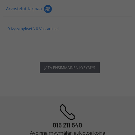
Arvostelut tarjoaa
0 Kysymykset \ 0 Vastaukset
JÄTÄ ENSIMMÄINEN KYSYMYS
015 211 540
Avoinna myymälän aukioloaikoina