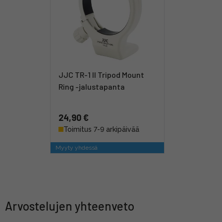
JJC TR-1 II Tripod Mount
Ring -jalustapanta
24,90 €
Toimitus 7-9 arkipäivää
Myyty yhdessä
Arvostelujen yhteenveto