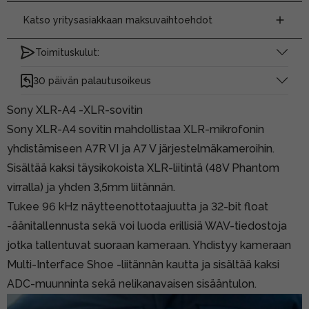
Katso yritysasiakkaan maksuvaihtoehdot
Toimituskulut:
30 päivän palautusoikeus
Sony XLR-A4 -XLR-sovitin
Sony XLR-A4 sovitin mahdollistaa XLR-mikrofonin
yhdistämiseen A7R VI ja A7 V järjestelmäkameroihin.
Sisältää kaksi täysikokoista XLR-liitintä (48V Phantom
virralla) ja yhden 3,5mm liitännän.
Tukee 96 kHz näytteenottotaajuutta ja 32-bit float
-äänitallennusta sekä voi luoda erillisiä WAV-tiedostoja
jotka tallentuvat suoraan kameraan. Yhdistyy kameraan
Multi-Interface Shoe -liitännän kautta ja sisältää kaksi
ADC-muunninta sekä nelikanavaisen sisääntulon.