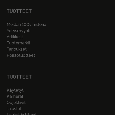
TUOTTEET
Meidän 100v historia
Yritysmyynti
Artikkelit
Tuotemerkit
Tarjoukset
Poistotuotteet
TUOTTEET
Käytetyt
Kamerat
Objektiivit
Jalustat
Laukut ja hihnat