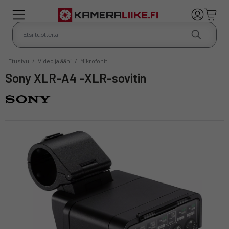
Etusivu
/
Video ja ääni
/
Mikrofonit
Sony XLR-A4 -XLR-sovitin