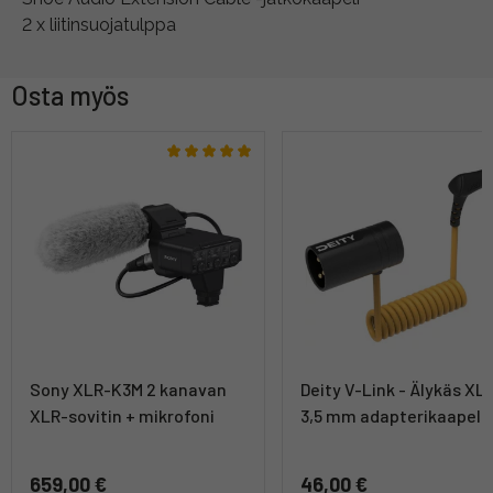
2 x liitinsuojatulppa
Osta myös
Sony XLR-K3M 2 kanavan
Deity V-Link - Älykäs XLR
XLR-sovitin + mikrofoni
3,5 mm adapterikaapeli
659,00 €
46,00 €