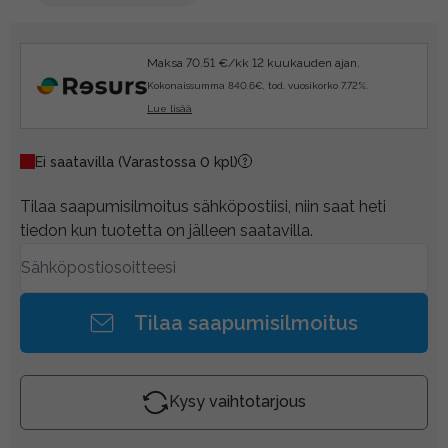
Maksa 70.51 €/kk 12 kuukauden ajan.
Kokonaissumma 840.6€, tod. vuosikorko 7.72%.
Lue lisää
Ei saatavilla
(Varastossa 0 kpl)
Tilaa saapumisilmoitus sähköpostiisi, niin saat heti
tiedon kun tuotetta on jälleen saatavilla.
Tilaa saapumisilmoitus
Kysy vaihtotarjous