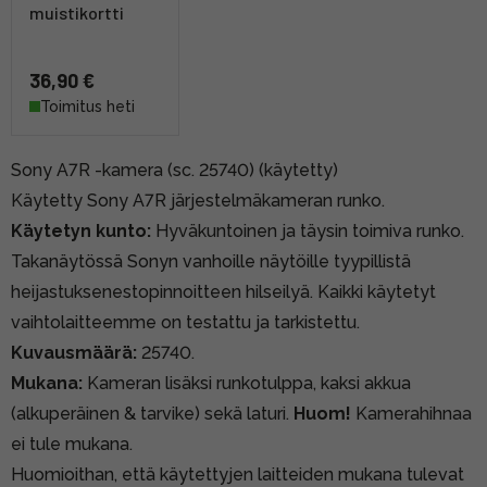
muistikortti
36,90 €
Toimitus heti
Sony A7R -kamera (sc. 25740) (käytetty)
Käytetty Sony A7R järjestelmäkameran runko.
Käytetyn kunto:
Hyväkuntoinen ja täysin toimiva runko.
Takanäytössä Sonyn vanhoille näytöille tyypillistä
heijastuksenestopinnoitteen hilseilyä. Kaikki käytetyt
vaihtolaitteemme on testattu ja tarkistettu.
Kuvausmäärä:
25740.
Mukana:
Kameran lisäksi runkotulppa, kaksi akkua
(alkuperäinen & tarvike) sekä laturi.
Huom!
Kamerahihnaa
ei tule mukana.
Huomioithan, että käytettyjen laitteiden mukana tulevat