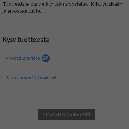
Tuotteella ei ole vielä yhtään arvostelua.
Kirjaudu sisään
ja arvostele tuote.
Kysy tuotteesta
Arvostelut tarjoaa
0 Kysymykset \ 0 Vastaukset
JÄTÄ ENSIMMÄINEN KYSYMYS