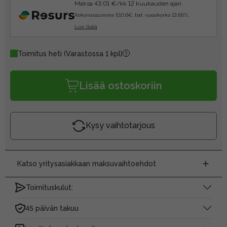
Maksa 43.01 €/kk 12 kuukauden ajan.
Kokonaissumma 510.6€, tod. vuosikorko 13.66%.
Lue lisää
Toimitus heti
(Varastossa 1 kpl)
Lisää ostoskoriin
Kysy vaihtotarjous
Katso yritysasiakkaan maksuvaihtoehdot
Toimituskulut:
45 päivän takuu