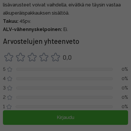
lisävarusteet voivat vaihdella, eivätkä ne täysin vastaa
alkuperäispakkauksen sisältöä.
Takuu:
45pv.
ALV-vähennyskelpoinen:
Ei.
Arvostelujen yhteenveto
0,0
5
0%
4
0%
3
0%
2
0%
1
0%
Kirjaudu