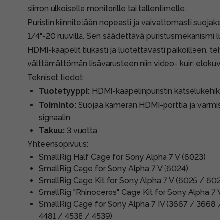
siirron ulkoiselle monitorille tai tallentimelle.
Puristin kiinnitetään nopeasti ja vaivattomasti suoja
1/4"-20 ruuvilla. Sen säädettävä puristusmekanismi l
HDMI-kaapelit tiukasti ja luotettavasti paikoilleen, te
välttämättömän lisävarusteen niin video- kuin elokuv
Tekniset tiedot:
Tuotetyyppi:
HDMI-kaapelinpuristin katselukehiko
Toiminto:
Suojaa kameran HDMI-porttia ja varm
signaalin
Takuu:
3 vuotta
Yhteensopivuus:
SmallRig Half Cage for Sony Alpha 7 V (6023)
SmallRig Cage for Sony Alpha 7 V (6024)
SmallRig Cage Kit for Sony Alpha 7 V (6025 / 60
SmallRig "Rhinoceros" Cage Kit for Sony Alpha 7
SmallRig Cage for Sony Alpha 7 IV (3667 / 3668
4481 / 4538 / 4539)