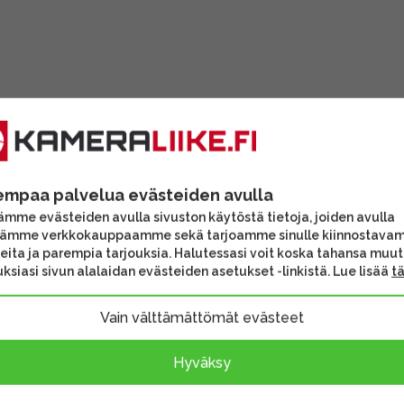
)
empaa palvelua evästeiden avulla
mme evästeiden avulla sivuston käytöstä tietoja, joiden avulla
tämme verkkokauppaamme sekä tarjoamme sinulle kiinnostava
eita ja parempia tarjouksia. Halutessasi voit koska tahansa muu
ksiasi sivun alalaidan evästeiden asetukset -linkistä. Lue lisää
t
Vain välttämättömät evästeet
ldable
late for
Hyväksy
/ Alpha 7