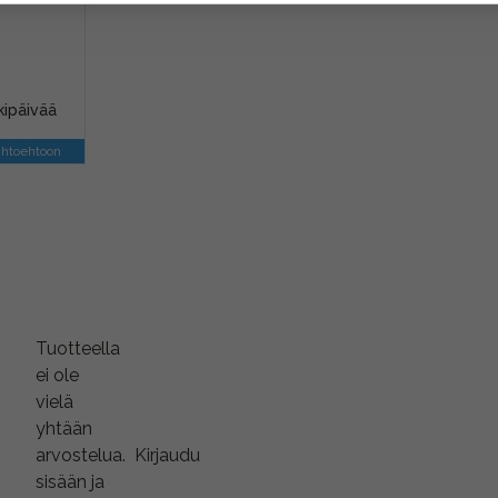
kipäivää
ihtoehtoon
Tuotteella
ei ole
vielä
yhtään
arvostelua.
Kirjaudu
sisään ja