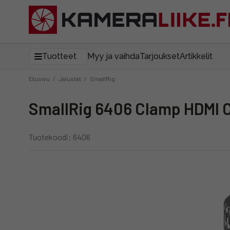
Tuotteet
Myy ja vaihda
Tarjoukset
Artikkelit
Etusivu
/
Jalustat
/
SmallRig
SmallRig 6406 Clamp HDMI C
Tuotekoodi: 6406