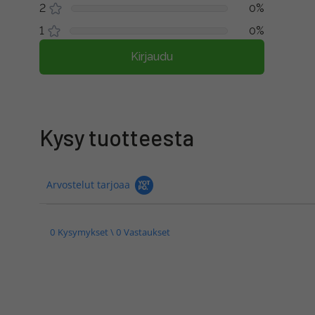
2
0%
1
0%
Kirjaudu
Kysy tuotteesta
Arvostelut tarjoaa
0 Kysymykset \ 0 Vastaukset