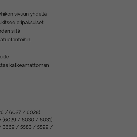
kehikon sivuun yhdellä
ukitsee eripaksuiset
hden siitä
atuotantoihin.
ille
istaa katkeamattoman
26 / 6027 / 6028)
 V (6029 / 6030 / 6031)
 / 3669 / 5583 / 5599 /