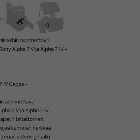
ikkoihin asennettava
 Sony Alpha 7 V ja Alpha 7 IV -
 IV Cages -
in asennettava
lpha 7 V ja Alpha 7 IV -
aapelin tahattoman
suojaa kameran herkkää
ttömän videosignaalin