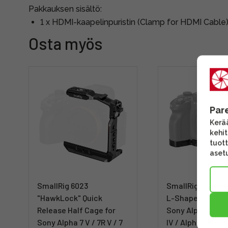
Pakkauksen sisältö:
1 x HDMI-kaapelinpuristin (Clamp for HDMI Cable
Osta myös
Par
Kerää
kehi
tuott
asetu
SmallRig 6023
SmallRig 3984 Fo
"HawkLock" Quick
L-Shape Mount P
Release Half Cage for
Sony Alpha 7R V 
Sony Alpha 7 V / 7R V / 7
IV / Alpha 7S III