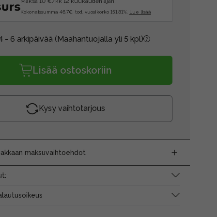
Maksa 10 €/kk 12 kuukauden ajan.
Kokonaissumma 46.7€, tod. vuosikorko 151.81%.
Lue lisää
4 - 6 arkipäivää
(Maahantuojalla yli 5 kpl)
Lisää ostoskoriin
Kysy vaihtotarjous
siakkaan maksuvaihtoehdot
t:
alautusoikeus