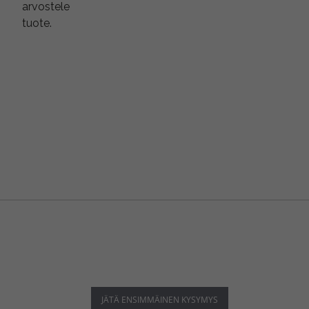
arvostele
tuote.
JÄTÄ ENSIMMÄINEN KYSYMYS