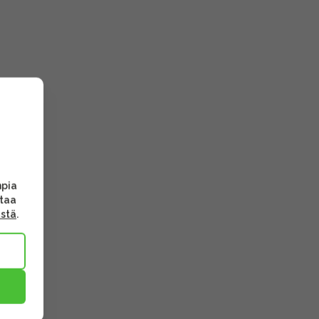
mpia
ttaa
ästä
.