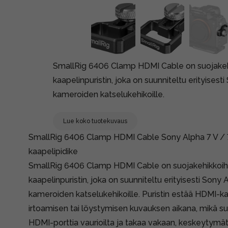
SmallRig 6406 Clamp HDMI Cable on suojakeh
kaapelinpuristin, joka on suunniteltu erityisesti
kameroiden katselukehikoille.
Lue koko tuotekuvaus
SmallRig 6406 Clamp HDMI Cable Sony Alpha 7 V / 7
kaapelipidike
SmallRig 6406 Clamp HDMI Cable on suojakehikkoih
kaapelinpuristin, joka on suunniteltu erityisesti Sony A
kameroiden katselukehikoille. Puristin estää HDMI-k
irtoamisen tai löystymisen kuvauksen aikana, mikä 
HDMI-porttia vaurioilta ja takaa vakaan, keskeytymä