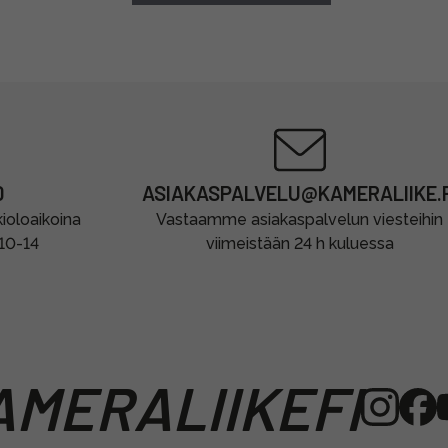
0
ASIAKASPALVELU@KAMERALIIKE.F
oloaikoina
Vastaamme asiakaspalvelun viesteihin
 10-14
viimeistään 24 h kuluessa
MERALIIKEFI