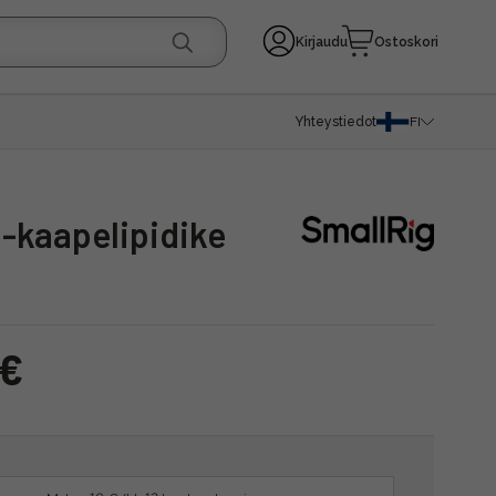
Kirjaudu
Ostoskori
Yhteystiedot
FI
 -kaapelipidike
 €