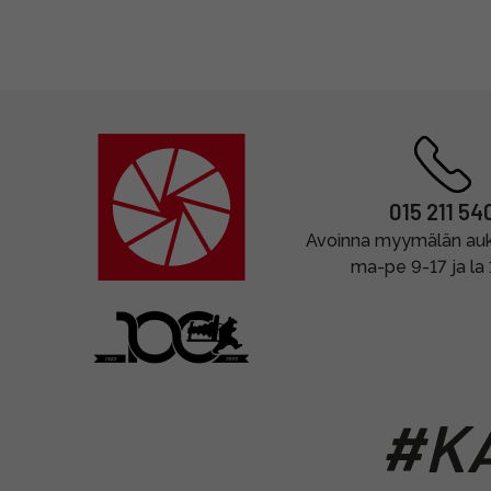
015 211 54
Avoinna myymälän auki
ma-pe 9-17 ja la
#KA