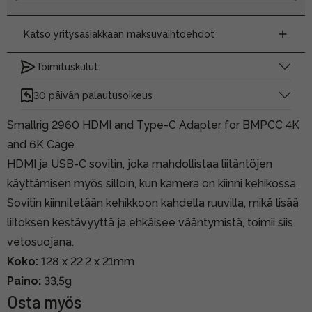
Katso yritysasiakkaan maksuvaihtoehdot
Toimituskulut:
30 päivän palautusoikeus
Smallrig 2960 HDMI and Type-C Adapter for BMPCC 4K
and 6K Cage
HDMI ja USB-C sovitin, joka mahdollistaa liitäntöjen
käyttämisen myös silloin, kun kamera on kiinni kehikossa.
Sovitin kiinnitetään kehikkoon kahdella ruuvilla, mikä lisää
liitoksen kestävyyttä ja ehkäisee vääntymistä, toimii siis
vetosuojana.
Koko:
128 x 22,2 x 21mm
Paino:
33,5g
Osta myös