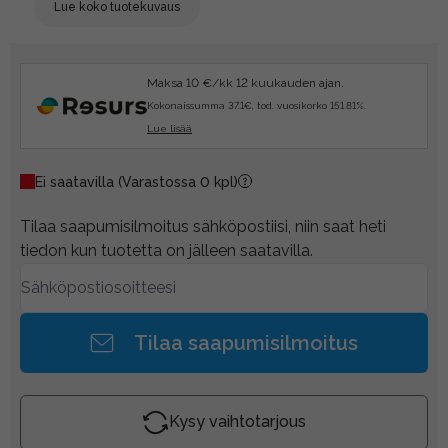
Lue koko tuotekuvaus
Maksa 10 €/kk 12 kuukauden ajan.
Kokonaissumma 37.1€, tod. vuosikorko 151.81%.
Lue lisää
Ei saatavilla
(Varastossa 0 kpl)
Tilaa saapumisilmoitus sähköpostiisi, niin saat heti
tiedon kun tuotetta on jälleen saatavilla.
Tilaa saapumisilmoitus
Kysy vaihtotarjous