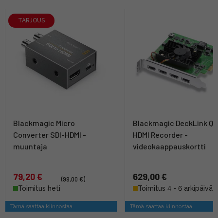
TARJOUS
Blackmagic Micro
Blackmagic DeckLink Q
Converter SDI-HDMI -
HDMI Recorder -
muuntaja
videokaappauskortti
79,20 €
629,00 €
(99,00 €)
Toimitus heti
Toimitus 4 - 6 arkipäivää
Tämä saattaa kiinnostaa
Tämä saattaa kiinnostaa